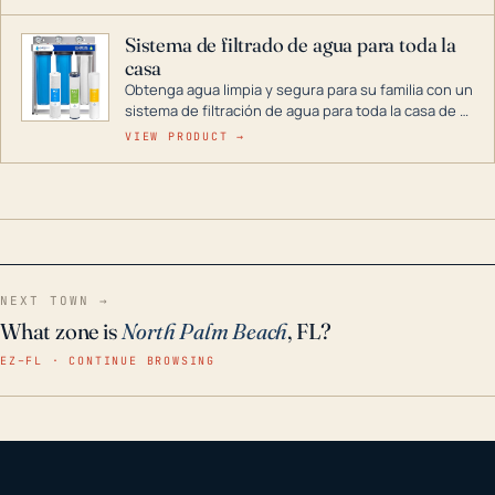
décadas si se guarda en un lugar seco.
Sistema de filtrado de agua para toda la
casa
Obtenga agua limpia y segura para su familia con un
sistema de filtración de agua para toda la casa de 3
etapas. La tecnología avanzada de este filtro
VIEW PRODUCT →
reduce los contaminantes nocivos como el cloro, el
óxido, los olores y el sabor para que disfrute de
agua cristalina y sin olores en toda su casa, incluso
en situaciones de emergencia.
NEXT TOWN →
What zone is
North Palm Beach
, FL?
EZ–FL · CONTINUE BROWSING