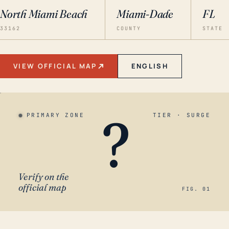
North Miami Beach
Miami-Dade
FL
33162
COUNTY
STATE
VIEW OFFICIAL MAP
ENGLISH
?
PRIMARY ZONE
TIER · SURGE
Verify on the
official map
FIG. 01