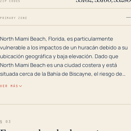
ZIP CODES
—
PRIMARY ZONE
North Miami Beach, Florida, es particularmente vulner
North Miami Beach, Florida, es particularmente
vulnerable a los impactos de un huracán debido a su
ubicación geográfica y baja elevación. Dado que
North Miami Beach es una ciudad costera y está
situada cerca de la Bahía de Biscayne, el riesgo de
marejada ciclónica, vientos fuertes y fuertes
VER MÁS
precipitaciones es elevado. Áreas de baja elevación
como esta pueden experimentar inundaciones
significativas a causa de los huracanes,
particularmente en instancias de altas mareas
§ 03
tormentosas. El riesgo histórico de inundación es