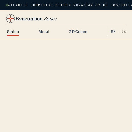
ATLANTIC HURRICANE SEASON 2026
/
DAY 67 OF 183
/
COVE
Evacuation
Zones
States
About
ZIP Codes
EN
· ES