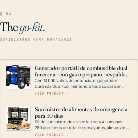
§ 04
The
go-kit
.
SUMINISTROS PARA HURACANES
Generador portátil de combustible dual
funciona - con gas o propano -respaldo
para el hogar
Con 13 000 vatios de potencia, el generador
Duramax Dual Fuel mantendrá toda su casa en
funcionamiento durante una tormenta o un corte
VIEW PRODUCT →
de energía. DuroMax es el líder de la industria en
tecnología de generadores portátiles de
Suministro de alimentos de emergencia
combustible dual, con una gama completa que
para 30 días
abarca desde inversores digitales hasta
generadores que pueden alimentar toda su casa.
Kit de suministro de alimentos para 4 semanas -
280 porciones en total de desayunos, almuerzos,
cenas y postres. Se puede almacenar durante
VIEW PRODUCT →