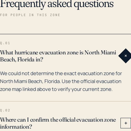
Frequently asked questions
bastante significativo, especialmente considerando
el extenso sistema de canales de la ciudad y su
FOR PEOPLE IN THIS ZONE
proximidad al Océano Atlántico, ambos pueden
amplificar los efectos de la marejada y las
inundaciones causadas por la lluvia. En los últimos 30
Q.01
años, varios huracanes y tormentas tropicales
What hurricane evacuation zone is North Miami
+
importantes han impactado directamente a North
Beach, Florida in?
Miami Beach. El más significativo de estos fue el
We could not determine the exact evacuation zone for
huracán Andrew en 1992, que causó daños
North Miami Beach, Florida. Use the official evacuation
sustanciales por viento y agua a la comunidad. Otras
zone map linked above to verify your current zone.
tormentas devastadoras incluyen el huracán Katrina
en 2005, el huracán Wilma en el mismo año, y el
huracán Irma en 2017. Estas tormentas trajeron
Q.02
vientos destructivos que provocaron cortes de luz
Where can I confirm the official evacuation zone
+
information?
por períodos extensos y causaron daños