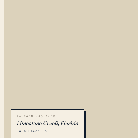
26.94°N -80.14°W
Limestone Creek, Florida
Palm Beach Co.