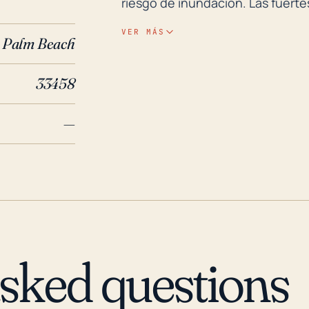
riesgo de inundación. Las fuerte
aumentar los niveles de agua, lo
VER MÁS
Palm Beach
esta área sean vulnerables a lo
huracanes vienen importantes a
33458
superiores podrían causar ampli
bloqueos de carreteras debido a
—
representar desafíos significati
huracanes. Al observar los huracanes y las inundaciones históricas durante los
últimos 30 años, Limestone Cree
2004, el huracán Frances, un hu
el condado de Palm Beach, con u
Limestone Creek. De nuevo en 20
el momento de su llegada a tierra
asked questions
región, causando daños y inund
tormenta y las fuertes lluvias 