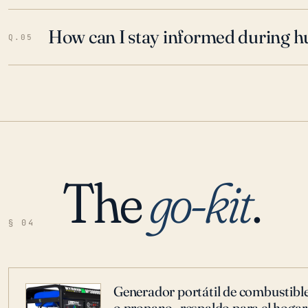
How can I stay informed during h
Q.05
The
go-kit
.
§ 04
Generador portátil de combustible
o propano -respaldo para el hogar