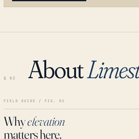
About
Limes
LOADING…
§ 02
FIELD GUIDE / FIG. 01
Why
elevation
matters here.