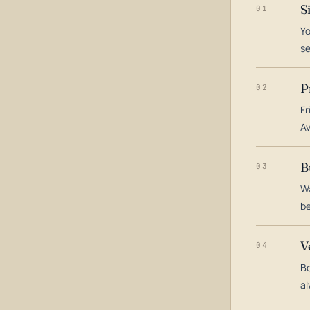
S
01
Yo
s
P
02
Fr
Av
B
03
Wa
be
V
04
Bo
al