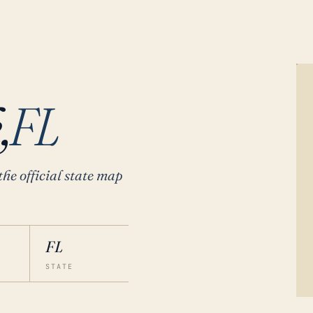
,
FL
the official state map
FL
STATE