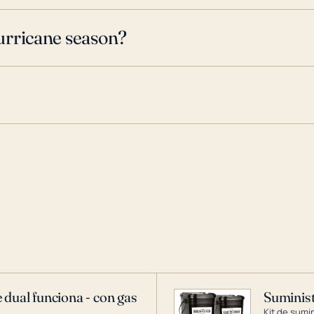
urricane season?
 dual funciona - con gas
Suminist
Kit de sumi