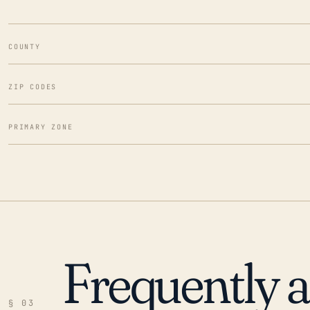
COUNTY
ZIP CODES
PRIMARY ZONE
Frequently 
§ 03