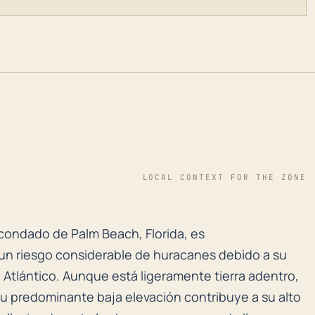
LOCAL CONTEXT FOR THE ZONE
ondado de Palm Beach, Florida, es lamentablemente sus
condado de Palm Beach, Florida, es
un riesgo considerable de huracanes debido a su
l Atlántico. Aunque está ligeramente tierra adentro,
 su predominante baja elevación contribuye a su alto