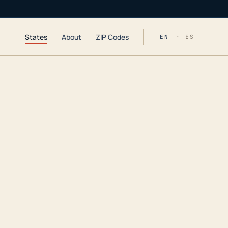
States
About
ZIP Codes
EN
· ES