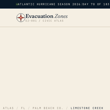
ATLANTIC HURRICANE SEASON 2026
/
DAY 70 OF 183
Evacuation
Zones
EZ–001 / CIVIC ATLAS
ATLAS
/
FL
/
PALM BEACH CO.
/
LIMESTONE CREEK