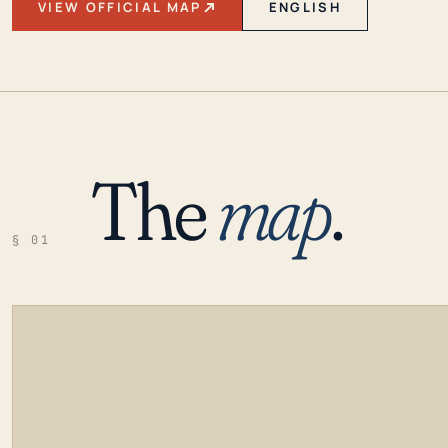
VIEW OFFICIAL MAP
ENGLISH
The
map
.
§ 01