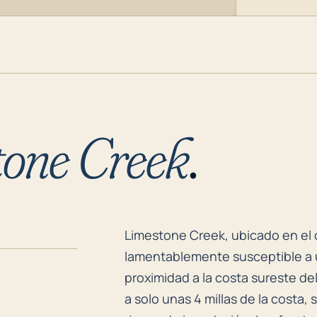
tone Creek
.
Limestone Creek, ubicado en el c
Limestone Creek, ubicado en el 
lamentablemente susceptible a 
proximidad a la costa sureste de
a solo unas 4 millas de la costa,