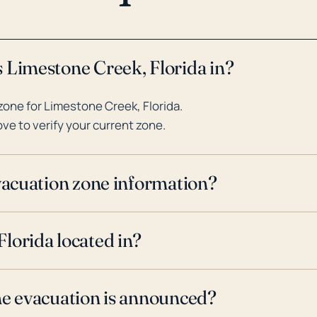
significativas, obligando a los 
considerable daño a la propieda
monitorear los avisos oficiales
 Limestone Creek, Florida in?
Atlántico de junio a noviembre, 
precauciones adecuadas para pro
one for Limestone Creek, Florida.
ve to verify your current zone.
evacuation zone information?
lorida located in?
ne evacuation is announced?