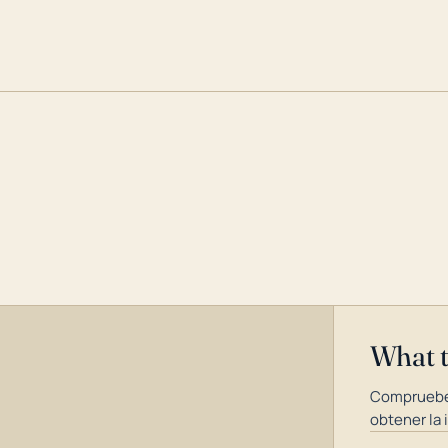
What 
Compruebe
obtener la 