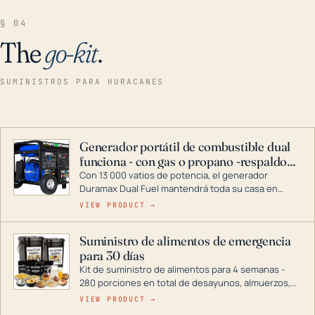
§ 04
The
go-kit
.
SUMINISTROS PARA HURACANES
Generador portátil de combustible dual
funciona - con gas o propano -respaldo
para el hogar
Con 13 000 vatios de potencia, el generador
Duramax Dual Fuel mantendrá toda su casa en
funcionamiento durante una tormenta o un corte
VIEW PRODUCT →
de energía. DuroMax es el líder de la industria en
tecnología de generadores portátiles de
Suministro de alimentos de emergencia
combustible dual, con una gama completa que
para 30 días
abarca desde inversores digitales hasta
generadores que pueden alimentar toda su casa.
Kit de suministro de alimentos para 4 semanas -
280 porciones en total de desayunos, almuerzos,
cenas y postres. Se puede almacenar durante
VIEW PRODUCT →
décadas si se guarda en un lugar seco.