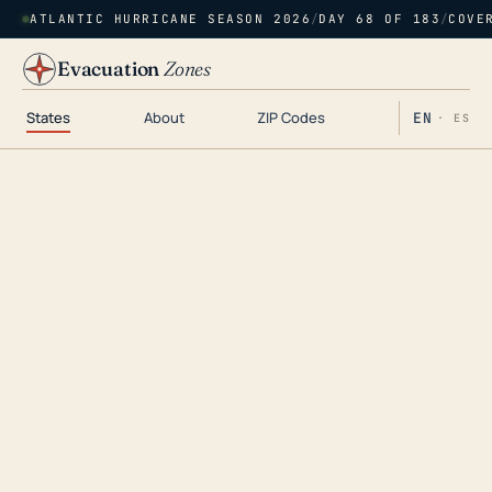
ATLANTIC HURRICANE SEASON 2026
/
DAY 68 OF 183
/
COVE
Evacuation
Zones
States
About
ZIP Codes
EN
· ES