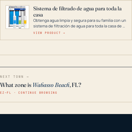
Sistema de filtrado de agua para toda la
casa
Obtenga agua limpia y segura para su familia con un
sistema de filtración de agua para toda la casa de 3
etapas. La tecnología avanzada de este filtro
VIEW PRODUCT →
reduce los contaminantes nocivos como el cloro, el
óxido, los olores y el sabor para que disfrute de
agua cristalina y sin olores en toda su casa, incluso
en situaciones de emergencia.
NEXT TOWN →
What zone is
Wabasso Beach
, FL?
EZ–FL · CONTINUE BROWSING