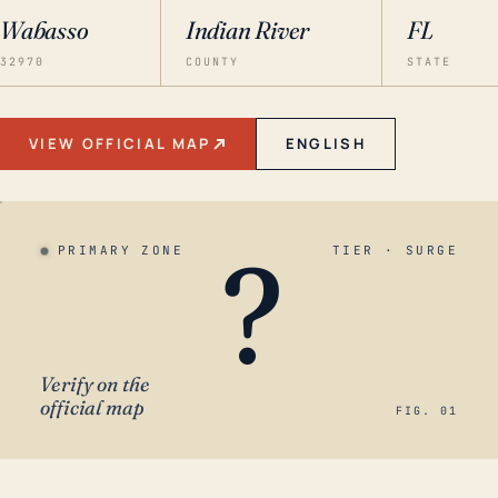
Wabasso
Indian River
FL
32970
COUNTY
STATE
VIEW OFFICIAL MAP
ENGLISH
?
PRIMARY ZONE
TIER · SURGE
Verify on the
official map
FIG. 01