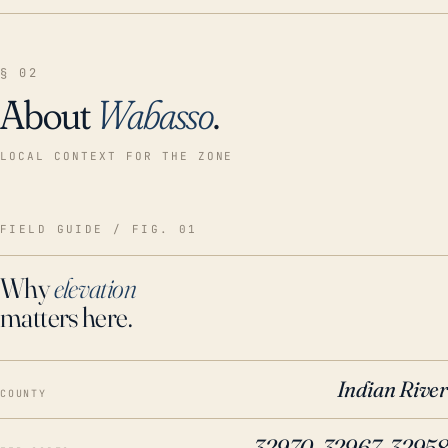
§ 02
About
Wabasso
.
LOCAL CONTEXT FOR THE ZONE
FIELD GUIDE / FIG. 01
Why
elevation
matters here.
Indian River
COUNTY
32970, 32967, 32958