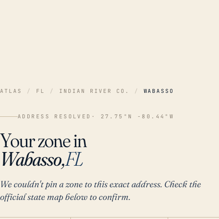
ATLAS
/
FL
/
INDIAN RIVER CO.
/
WABASSO
ADDRESS RESOLVED
· 27.75°N -80.44°W
Your zone in
Wabasso,
FL
We couldn't pin a zone to this exact address. Check the
official state map below to confirm.