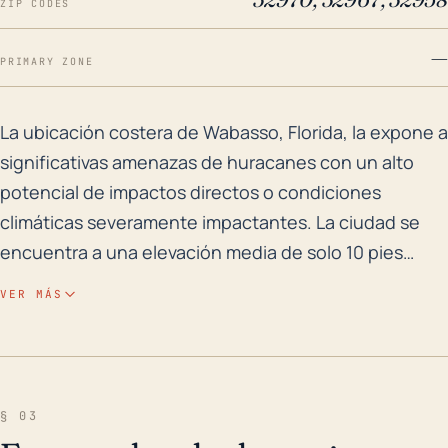
ZIP CODES
—
PRIMARY ZONE
La ubicación costera de Wabasso, Florida, la expone 
La ubicación costera de Wabasso, Florida, la expone a
significativas amenazas de huracanes con un alto
potencial de impactos directos o condiciones
climáticas severamente impactantes. La ciudad se
encuentra a una elevación media de solo 10 pies
sobre el nivel del mar, lo que presenta una alta
VER MÁS
propensión a las inundaciones por marejadas
ciclónicas durante los huracanes. Históricamente, los
grandes eventos de lluvia asociados con los
huracanes también han provocado inundaciones en
§ 03
el interior, y el aumento del nivel del mar debido al