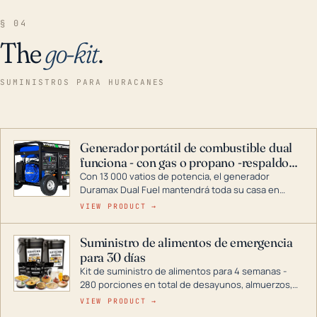
§ 04
The
go-kit
.
SUMINISTROS PARA HURACANES
Generador portátil de combustible dual
funciona - con gas o propano -respaldo
para el hogar
Con 13 000 vatios de potencia, el generador
Duramax Dual Fuel mantendrá toda su casa en
funcionamiento durante una tormenta o un corte
VIEW PRODUCT →
de energía. DuroMax es el líder de la industria en
tecnología de generadores portátiles de
Suministro de alimentos de emergencia
combustible dual, con una gama completa que
para 30 días
abarca desde inversores digitales hasta
generadores que pueden alimentar toda su casa.
Kit de suministro de alimentos para 4 semanas -
280 porciones en total de desayunos, almuerzos,
cenas y postres. Se puede almacenar durante
VIEW PRODUCT →
décadas si se guarda en un lugar seco.