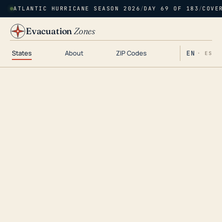
ATLANTIC HURRICANE SEASON 2026
/
DAY 69 OF 183
/
COVE
Evacuation
Zones
States
About
ZIP Codes
EN
· ES