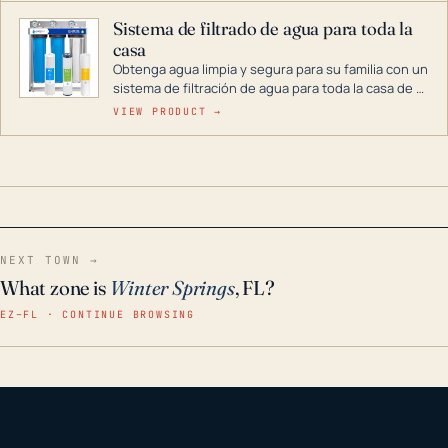
Sistema de filtrado de agua para toda la
casa
Obtenga agua limpia y segura para su familia con un
sistema de filtración de agua para toda la casa de 3
etapas. La tecnología avanzada de este filtro
VIEW PRODUCT →
reduce los contaminantes nocivos como el cloro, el
óxido, los olores y el sabor para que disfrute de
agua cristalina y sin olores en toda su casa, incluso
en situaciones de emergencia.
NEXT TOWN →
What zone is
Winter Springs
, FL?
EZ–FL · CONTINUE BROWSING