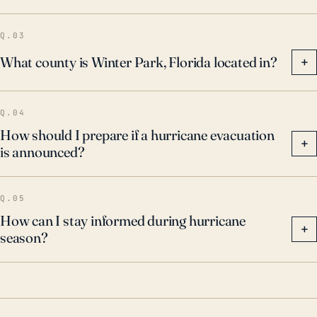
agravando los daños de las tormentas previas.
Teniendo todo esto en cuenta, los residentes de
Q.03
Winter Park deben prepararse aún para los huracanes
What county is Winter Park, Florida located in?
+
durante la temporada de junio a noviembre,
asegurándose de tener planes y suministros de
Q.04
emergencia en su lugar.
How should I prepare if a hurricane evacuation
+
is announced?
Q.05
How can I stay informed during hurricane
+
season?