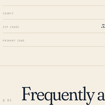
COUNTY
3
ZIP CODES
PRIMARY ZONE
Frequently 
§ 03