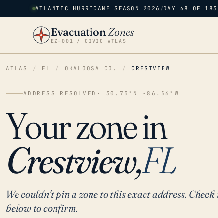
ATLANTIC HURRICANE SEASON 2026
/
DAY 68 OF 183
Evacuation
Zones
EZ–001 / CIVIC ATLAS
ATLAS
/
FL
/
OKALOOSA CO.
/
CRESTVIEW
ADDRESS RESOLVED
· 30.75°N -86.56°W
Your zone in
Crestview,
FL
We couldn't pin a zone to this exact address. Check 
below to confirm.