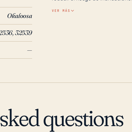
de los huracanes o tormentas tr
VER MÁS
Okaloosa
inundaciones de agua en tierra, e
locales. Al estar en el interior,
2536, 32539
vientos y tornados generados p
edificios, infraestructura y vege
—
protegida por la distancia desde
posibles interrupciones de servic
En términos de huracanes e inund
huracán Iván en 2004 afectaron 
ubicación inland. Ambos huracane
extensos campos de viento y llu
la región de Crestview. Los eve
asked questions
estos huracanes causaron un im
del interior de Florida como Cre
huracanes y las tormentas tropic