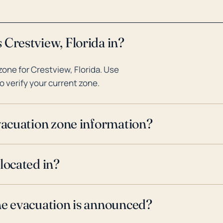
importancia de una preparación 
estos impactos de tormenta.
 Crestview, Florida in?
one for Crestview, Florida. Use
o verify your current zone.
evacuation zone information?
located in?
ne evacuation is announced?