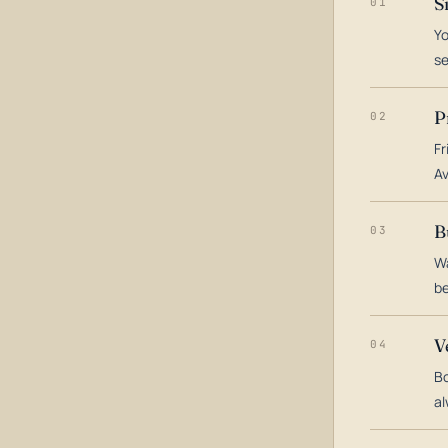
S
01
Yo
s
P
02
Fr
Av
B
03
Wa
be
V
04
Bo
al