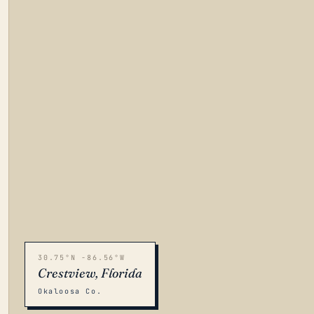
30.75°N -86.56°W
Crestview, Florida
Okaloosa Co.