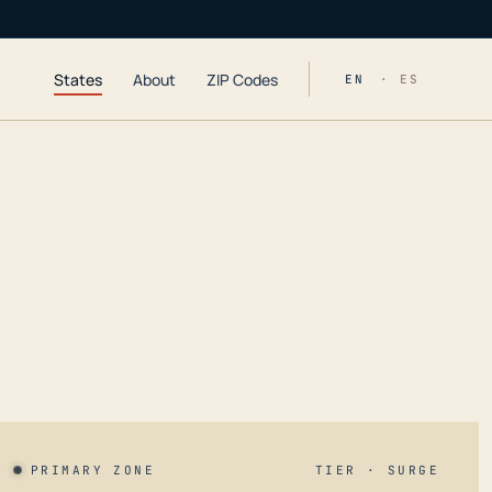
States
About
ZIP Codes
EN
· ES
PRIMARY ZONE
TIER · SURGE