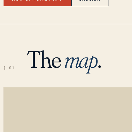
The
map
.
§ 01