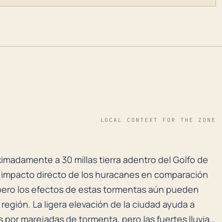
LOCAL CONTEXT FOR THE ZONE
ximadamente a 30 millas tierra adentro del Golfo de M
ximadamente a 30 millas tierra adentro del Golfo de
 impacto directo de los huracanes en comparación
pero los efectos de estas tormentas aún pueden
egión. La ligera elevación de la ciudad ayuda a
s por marejadas de tormenta, pero las fuertes lluvias