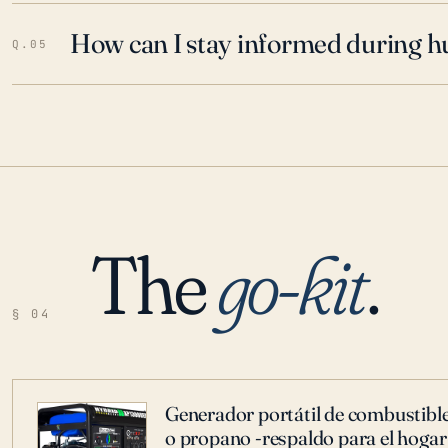
How can I stay informed during h
Q.05
The
go-kit
.
§ 04
Generador portátil de combustible
o propano -respaldo para el hogar