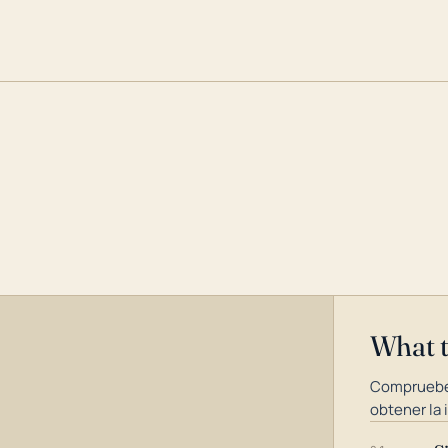
What 
Compruebe
obtener la 