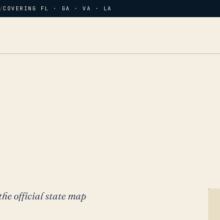
/
COVERING FL · GA · VA · LA
the official state map