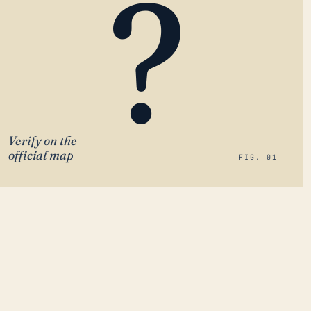
?
Verify on the
official map
FIG. 01