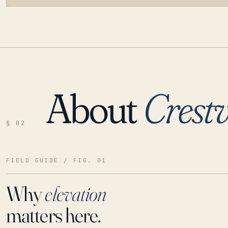
About
Crest
LOADING…
§ 02
FIELD GUIDE / FIG. 01
Why
elevation
matters here.