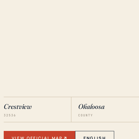
Crestview
Okaloosa
32536
COUNTY
VIEW OFFICIAL MAP
ENGLISH