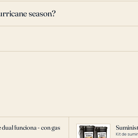
urricane season?
 dual funciona - con gas
Suminist
Kit de sumi