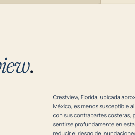
view
.
Crestview, Florida, ubicada apro
Crestview, Florida, ubicada apro
México, es menos susceptible al
con sus contrapartes costeras, 
sentirse profundamente en esta r
reducir el riesgo de inundacione