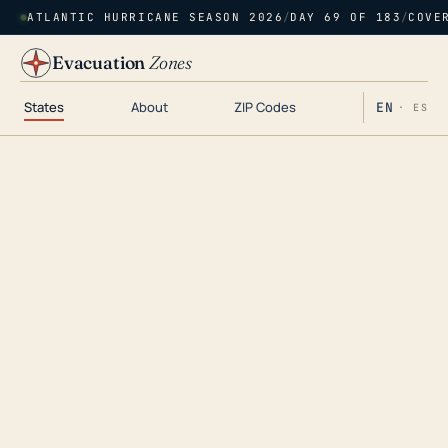
ATLANTIC HURRICANE SEASON 2026
/
DAY 69 OF 183
/
COVE
Evacuation
Zones
States
About
ZIP Codes
EN
· ES