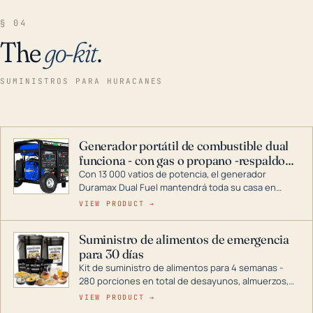
§ 04
The
go-kit
.
SUMINISTROS PARA HURACANES
Generador portátil de combustible dual
funciona - con gas o propano -respaldo
para el hogar
Con 13 000 vatios de potencia, el generador
Duramax Dual Fuel mantendrá toda su casa en
funcionamiento durante una tormenta o un corte
VIEW PRODUCT →
de energía. DuroMax es el líder de la industria en
tecnología de generadores portátiles de
Suministro de alimentos de emergencia
combustible dual, con una gama completa que
para 30 días
abarca desde inversores digitales hasta
generadores que pueden alimentar toda su casa.
Kit de suministro de alimentos para 4 semanas -
280 porciones en total de desayunos, almuerzos,
cenas y postres. Se puede almacenar durante
VIEW PRODUCT →
décadas si se guarda en un lugar seco.