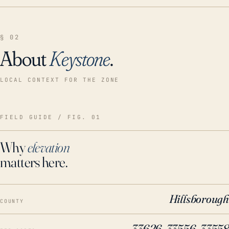
§ 02
About
Keystone
.
LOCAL CONTEXT FOR THE ZONE
FIELD GUIDE / FIG. 01
Why
elevation
matters here.
Hillsborough
COUNTY
33626, 33556, 33558