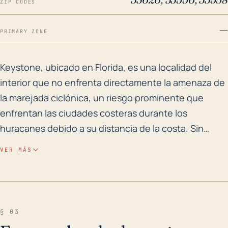
ZIP CODES
—
PRIMARY ZONE
Keystone, ubicado en Florida, es una localidad del i
Keystone, ubicado en Florida, es una localidad del
interior que no enfrenta directamente la amenaza de
la marejada ciclónica, un riesgo prominente que
enfrentan las ciudades costeras durante los
huracanes debido a su distancia de la costa. Sin
embargo, es vulnerable a fuertes lluvias que podrían
VER MÁS
provocar inundaciones repentinas y aumentos de los
niveles de agua en cuerpos de agua cercanos.
Afortunadamente, gracias a su terreno
modestamente elevado en comparación con muchas
§ 03
otras áreas de Florida, está algo resguardado de las