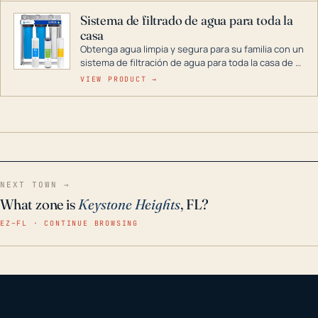
Sistema de filtrado de agua para toda la
casa
Obtenga agua limpia y segura para su familia con un
sistema de filtración de agua para toda la casa de 3
etapas. La tecnología avanzada de este filtro
VIEW PRODUCT →
reduce los contaminantes nocivos como el cloro, el
óxido, los olores y el sabor para que disfrute de
agua cristalina y sin olores en toda su casa, incluso
en situaciones de emergencia.
NEXT TOWN →
What zone is
Keystone Heights
, FL?
EZ–FL · CONTINUE BROWSING