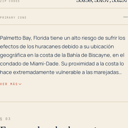
ZIP CODES
—
PRIMARY ZONE
Palmetto Bay, Florida tiene un alto riesgo de sufrir 
Palmetto Bay, Florida tiene un alto riesgo de sufrir los
efectos de los huracanes debido a su ubicación
geográfica en la costa de la Bahía de Biscayne, en el
condado de Miami-Dade. Su proximidad a la costa lo
hace extremadamente vulnerable a las marejadas
ciclónicas, uno de los componentes más mortíferos
VER MÁS
de un huracán. Aunque su baja elevación (en
promedio 10 pies sobre el nivel del mar) es más alta
que algunas otras comunidades costeras, aún corre
riesgo de inundaciones debido a las fuertes lluvias
§ 03
asociadas con los ciclones tropicales. El riesgo