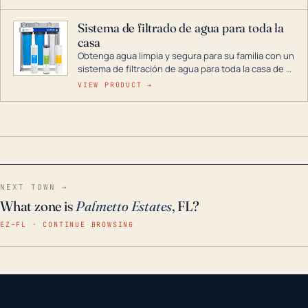
décadas si se guarda en un lugar seco.
Sistema de filtrado de agua para toda la
casa
Obtenga agua limpia y segura para su familia con un
sistema de filtración de agua para toda la casa de 3
etapas. La tecnología avanzada de este filtro
VIEW PRODUCT →
reduce los contaminantes nocivos como el cloro, el
óxido, los olores y el sabor para que disfrute de
agua cristalina y sin olores en toda su casa, incluso
en situaciones de emergencia.
NEXT TOWN →
What zone is
Palmetto Estates
, FL?
EZ–FL · CONTINUE BROWSING