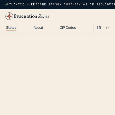
ATLANTIC HURRICANE SEASON 2026
/
DAY 68 OF 183
/
COVE
Evacuation
Zones
States
About
ZIP Codes
EN
· ES