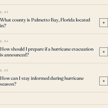
e inundaciones que debe ser planeado y preparado
por la comunidad local. La frecuencia e intensidad de
Q.03
tales eventos también puede aumentar debido a los
What county is Palmetto Bay, Florida located
+
in?
efectos del cambio climático.
Q.04
How should I prepare if a hurricane evacuation
+
is announced?
Q.05
How can I stay informed during hurricane
+
season?