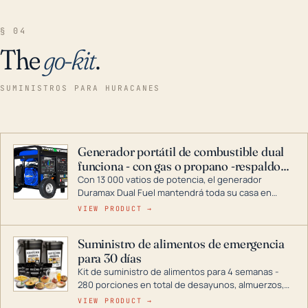
§ 04
The
go-kit
.
SUMINISTROS PARA HURACANES
Generador portátil de combustible dual
funciona - con gas o propano -respaldo
para el hogar
Con 13 000 vatios de potencia, el generador
Duramax Dual Fuel mantendrá toda su casa en
funcionamiento durante una tormenta o un corte
VIEW PRODUCT →
de energía. DuroMax es el líder de la industria en
tecnología de generadores portátiles de
Suministro de alimentos de emergencia
combustible dual, con una gama completa que
para 30 días
abarca desde inversores digitales hasta
generadores que pueden alimentar toda su casa.
Kit de suministro de alimentos para 4 semanas -
280 porciones en total de desayunos, almuerzos,
cenas y postres. Se puede almacenar durante
VIEW PRODUCT →