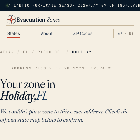
ATLANTIC HURRICANE SEASON 2026
/
DAY 67 OF 183
/
COVE
Evacuation
Zones
States
About
ZIP Codes
EN
· ES
ATLAS
/
FL
/
PASCO CO.
/
HOLIDAY
ADDRESS RESOLVED
· 28.19°N -82.74°W
Your zone in
Holiday,
FL
We couldn't pin a zone to this exact address. Check the
official state map below to confirm.