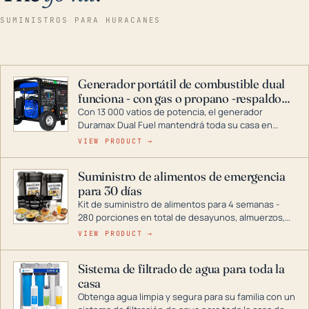
SUMINISTROS PARA HURACANES
Generador portátil de combustible dual
funciona - con gas o propano -respaldo
para el hogar
Con 13 000 vatios de potencia, el generador
Duramax Dual Fuel mantendrá toda su casa en
funcionamiento durante una tormenta o un corte
VIEW PRODUCT →
de energía. DuroMax es el líder de la industria en
tecnología de generadores portátiles de
Suministro de alimentos de emergencia
combustible dual, con una gama completa que
para 30 días
abarca desde inversores digitales hasta
generadores que pueden alimentar toda su casa.
Kit de suministro de alimentos para 4 semanas -
280 porciones en total de desayunos, almuerzos,
cenas y postres. Se puede almacenar durante
VIEW PRODUCT →
décadas si se guarda en un lugar seco.
Sistema de filtrado de agua para toda la
casa
Obtenga agua limpia y segura para su familia con un