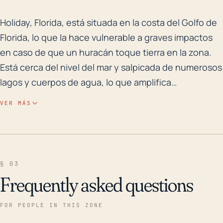
Holiday, Florida, está situada en la costa del Golfo 
Holiday, Florida, está situada en la costa del Golfo de
Florida, lo que la hace vulnerable a graves impactos
en caso de que un huracán toque tierra en la zona.
Está cerca del nivel del mar y salpicada de numerosos
lagos y cuerpos de agua, lo que amplifica
significativamente su riesgo de inundación. Las
VER MÁS
marejadas ciclónicas y las fuertes lluvias asociadas
con los huracanes pueden causar daños extensos e
inundaciones. Además, con el aumento del desarrollo
en los últimos años, las superficies permeables han
§ 03
dado paso a las impermeables, lo que puede
Frequently asked questions
aumentar la escorrentía durante eventos de fuertes
lluvias. Además, las altas velocidades del viento
FOR PEOPLE IN THIS ZONE
pueden causar un daño estructural considerable y