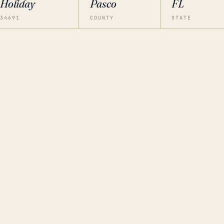
Holiday
Pasco
FL
34691
COUNTY
STATE