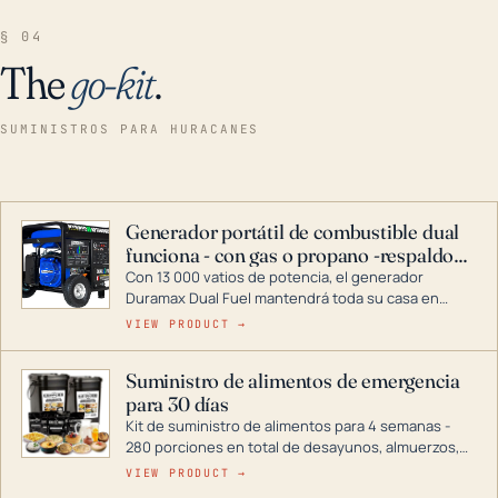
§ 04
The
go-kit
.
SUMINISTROS PARA HURACANES
Generador portátil de combustible dual
funciona - con gas o propano -respaldo
para el hogar
Con 13 000 vatios de potencia, el generador
Duramax Dual Fuel mantendrá toda su casa en
funcionamiento durante una tormenta o un corte
VIEW PRODUCT →
de energía. DuroMax es el líder de la industria en
tecnología de generadores portátiles de
Suministro de alimentos de emergencia
combustible dual, con una gama completa que
para 30 días
abarca desde inversores digitales hasta
generadores que pueden alimentar toda su casa.
Kit de suministro de alimentos para 4 semanas -
280 porciones en total de desayunos, almuerzos,
cenas y postres. Se puede almacenar durante
VIEW PRODUCT →
décadas si se guarda en un lugar seco.