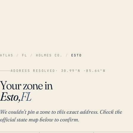
ATLAS
/
FL
/
HOLMES CO.
/
ESTO
ADDRESS RESOLVED
· 30.99°N -85.64°W
Your zone in
Esto,
FL
We couldn't pin a zone to this exact address. Check the
official state map below to confirm.