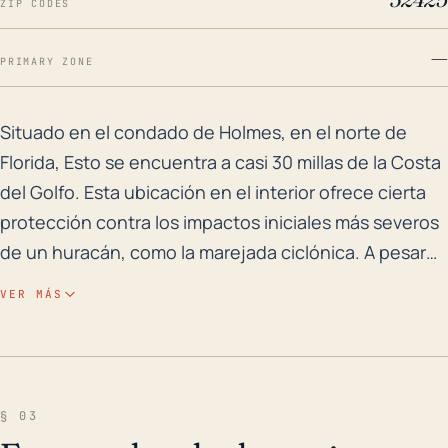
ZIP CODES
—
PRIMARY ZONE
Situado en el condado de Holmes, en el norte de Flori
Situado en el condado de Holmes, en el norte de
Florida, Esto se encuentra a casi 30 millas de la Costa
del Golfo. Esta ubicación en el interior ofrece cierta
protección contra los impactos iniciales más severos
de un huracán, como la marejada ciclónica. A pesar
de esto, la ciudad sigue siendo susceptible a los
VER MÁS
efectos dañinos de los fuertes vientos, las fuertes
lluvias y los tornados que pueden acompañar a un
huracán, incluso cuando su trayectoria no cruza
directamente Esto. La elevación relativamente baja
§ 03
de la ciudad - aproximadamente 95 pies sobre el nivel