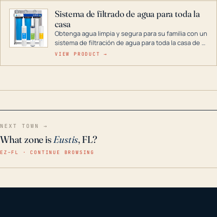
Sistema de filtrado de agua para toda la
casa
Obtenga agua limpia y segura para su familia con un
sistema de filtración de agua para toda la casa de 3
etapas. La tecnología avanzada de este filtro
VIEW PRODUCT →
reduce los contaminantes nocivos como el cloro, el
óxido, los olores y el sabor para que disfrute de
agua cristalina y sin olores en toda su casa, incluso
en situaciones de emergencia.
NEXT TOWN →
What zone is
Eustis
, FL?
EZ–FL · CONTINUE BROWSING