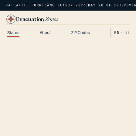
ATLANTIC HURRICANE SEASON 2026
/
DAY 70 OF 183
/
COVE
Evacuation
Zones
States
About
ZIP Codes
EN
· ES