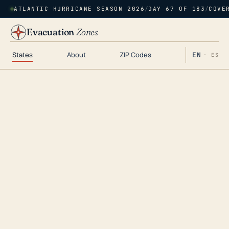
ATLANTIC HURRICANE SEASON 2026
/
DAY 67 OF 183
/
COVE
Evacuation
Zones
States
About
ZIP Codes
EN
· ES