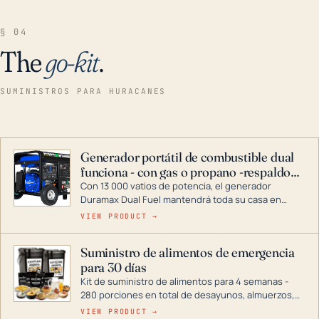
§ 04
The
go-kit
.
SUMINISTROS PARA HURACANES
Generador portátil de combustible dual
funciona - con gas o propano -respaldo
para el hogar
Con 13 000 vatios de potencia, el generador
Duramax Dual Fuel mantendrá toda su casa en
funcionamiento durante una tormenta o un corte
VIEW PRODUCT →
de energía. DuroMax es el líder de la industria en
tecnología de generadores portátiles de
Suministro de alimentos de emergencia
combustible dual, con una gama completa que
para 30 días
abarca desde inversores digitales hasta
generadores que pueden alimentar toda su casa.
Kit de suministro de alimentos para 4 semanas -
280 porciones en total de desayunos, almuerzos,
cenas y postres. Se puede almacenar durante
VIEW PRODUCT →