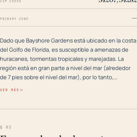
ZIP CODES
—
PRIMARY ZONE
Dado que Bayshore Gardens está ubicado en la costa d
Dado que Bayshore Gardens está ubicado en la costa
del Golfo de Florida, es susceptible a amenazas de
huracanes, tormentas tropicales y marejadas. La
región está en gran parte a nivel del mar (alrededor
de 7 pies sobre el nivel del mar), por lo tanto,
enfrenta un riesgo considerable de inundaciones
VER MÁS
durante un huracán. Siendo una comunidad
adyacente a la costa, Bayshore Gardens también
está en riesgo por marejadas, las cuales
generalmente están influenciadas por la fuerza,
§ 03
velocidad, tamaño y dirección del camino de un