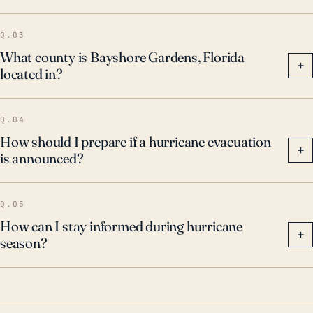
de evacuación y sistemas de gestión de
inundaciones. El tiempo también es un factor clave
Q.03
ya que el pico de la temporada de huracanes se
What county is Bayshore Gardens, Florida
+
located in?
extiende desde finales de agosto hasta octubre,
cuando los residentes de Bayshore Gardens deben
estar preparados para posibles amenazas de
Q.04
huracanes.
How should I prepare if a hurricane evacuation
+
is announced?
Q.05
How can I stay informed during hurricane
+
season?