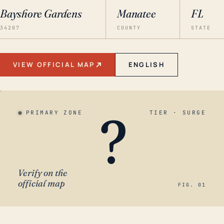
Bayshore Gardens
Manatee
FL
34207
COUNTY
STATE
VIEW OFFICIAL MAP
ENGLISH
?
PRIMARY ZONE
TIER · SURGE
Verify on the
official map
FIG. 01