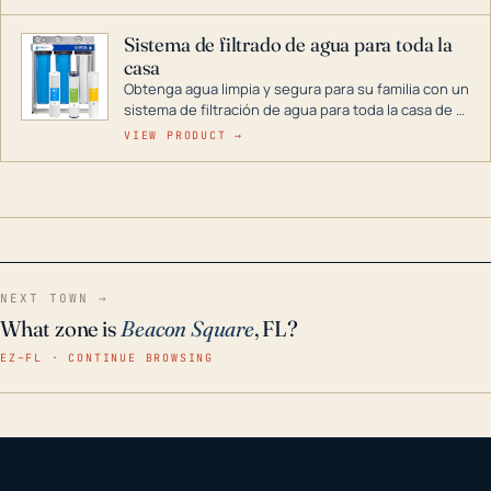
décadas si se guarda en un lugar seco.
Sistema de filtrado de agua para toda la
casa
Obtenga agua limpia y segura para su familia con un
sistema de filtración de agua para toda la casa de 3
etapas. La tecnología avanzada de este filtro
VIEW PRODUCT →
reduce los contaminantes nocivos como el cloro, el
óxido, los olores y el sabor para que disfrute de
agua cristalina y sin olores en toda su casa, incluso
en situaciones de emergencia.
NEXT TOWN →
What zone is
Beacon Square
, FL?
EZ–FL · CONTINUE BROWSING