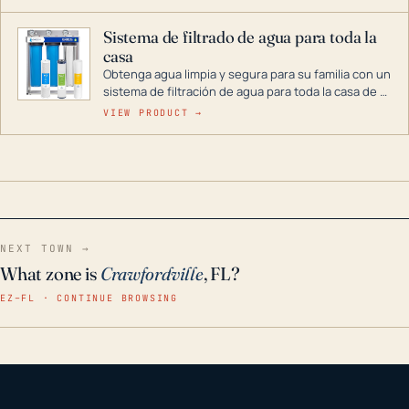
décadas si se guarda en un lugar seco.
Sistema de filtrado de agua para toda la
casa
Obtenga agua limpia y segura para su familia con un
sistema de filtración de agua para toda la casa de 3
etapas. La tecnología avanzada de este filtro
VIEW PRODUCT →
reduce los contaminantes nocivos como el cloro, el
óxido, los olores y el sabor para que disfrute de
agua cristalina y sin olores en toda su casa, incluso
en situaciones de emergencia.
NEXT TOWN →
What zone is
Crawfordville
, FL?
EZ–FL · CONTINUE BROWSING