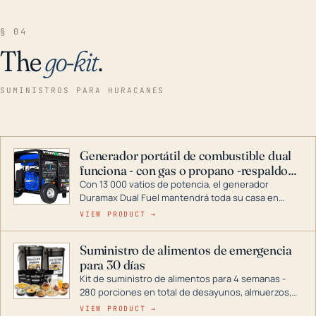
§ 04
The
go-kit
.
SUMINISTROS PARA HURACANES
Generador portátil de combustible dual
funciona - con gas o propano -respaldo
para el hogar
Con 13 000 vatios de potencia, el generador
Duramax Dual Fuel mantendrá toda su casa en
funcionamiento durante una tormenta o un corte
VIEW PRODUCT →
de energía. DuroMax es el líder de la industria en
tecnología de generadores portátiles de
Suministro de alimentos de emergencia
combustible dual, con una gama completa que
para 30 días
abarca desde inversores digitales hasta
generadores que pueden alimentar toda su casa.
Kit de suministro de alimentos para 4 semanas -
280 porciones en total de desayunos, almuerzos,
cenas y postres. Se puede almacenar durante
VIEW PRODUCT →