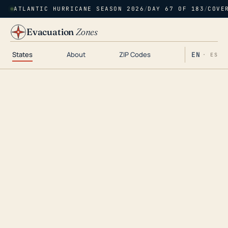
ATLANTIC HURRICANE SEASON 2026
/
DAY 67 OF 183
/
COVE
Evacuation
Zones
States
About
ZIP Codes
EN
· ES