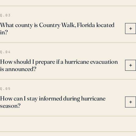
menos catastrófico, aún causó daños significativos a
las propiedades en el área. Dada esta historia, los
Q.03
residentes siempre deben estar preparados para
What county is Country Walk, Florida located
+
in?
potenciales amenazas de huracanes, teniendo en
cuenta las posibilidades de daños por viento,
marejadas ciclónicas e inundaciones.
Q.04
How should I prepare if a hurricane evacuation
+
is announced?
Q.05
How can I stay informed during hurricane
+
season?