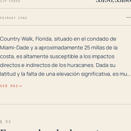
ZIP CODES
—
PRIMARY ZONE
Country Walk, Florida, situado en el condado de Miami
Country Walk, Florida, situado en el condado de
Miami-Dade y a aproximadamente 25 millas de la
costa, es altamente susceptible a los impactos
directos e indirectos de los huracanes. Dada su
latitud y la falta de una elevación significativa, es muy
probable que experimente marejadas ciclónicas,
VER MÁS
vientos extremadamente rápidos y fuertes lluvias
capaces de provocar importantes inundaciones en
tierra firme. A pesar de su ligera distancia de la costa,
Country Walk, debido a su ubicación en un terreno
§ 03
llano y de baja altitud, sigue siendo susceptible a