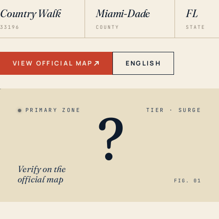
Country Walk
Miami-Dade
FL
33196
COUNTY
STATE
VIEW OFFICIAL MAP
ENGLISH
?
PRIMARY ZONE
TIER · SURGE
Verify on the
official map
FIG. 01