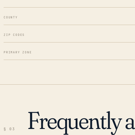
COUNTY
ZIP CODES
PRIMARY ZONE
Frequently 
§ 03