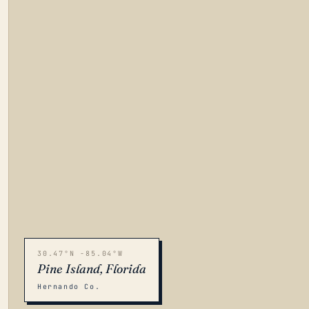
30.47°N -85.04°W
Pine Island, Florida
Hernando Co.