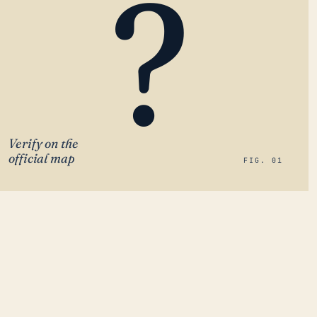
?
Verify on the
official map
FIG. 01