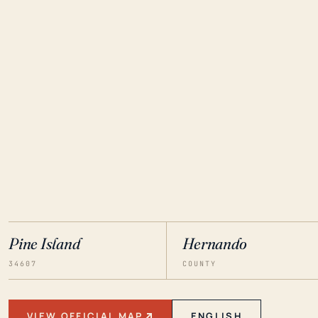
Pine Island
Hernando
34607
COUNTY
VIEW OFFICIAL MAP
ENGLISH