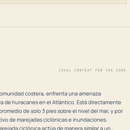
LOCAL CONTEXT FOR THE ZONE
 comunidad costera, enfrenta una amenaza significativ
a comunidad costera, enfrenta una amenaza
da de huracanes en el Atlántico. Está directamente
promedio de solo 3 pies sobre el nivel del mar, y por
ativo de marejadas ciclónicas e inundaciones.
arejada ciclónica actúa de manera similar a un