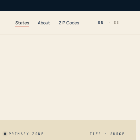
States
About
ZIP Codes
EN
· ES
PRIMARY ZONE
TIER · SURGE