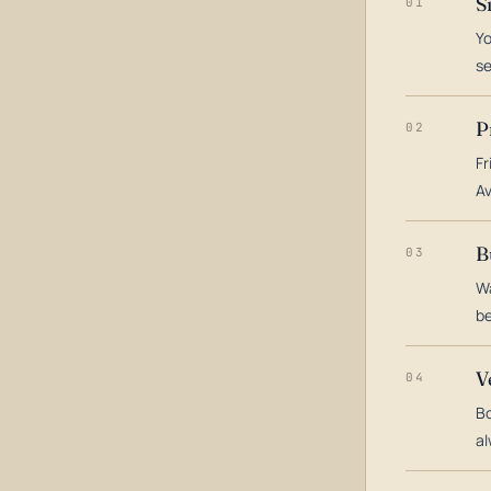
S
01
Yo
s
P
02
Fr
Av
B
03
Wa
be
V
04
Bo
al