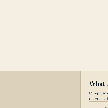
What 
Compruebe
obtener la 