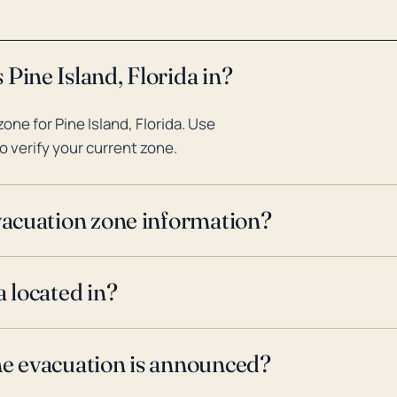
preparación de las medidas co
de tormentas severas.
Pine Island, Florida in?
ne for Pine Island, Florida. Use
o verify your current zone.
evacuation zone information?
a located in?
ne evacuation is announced?