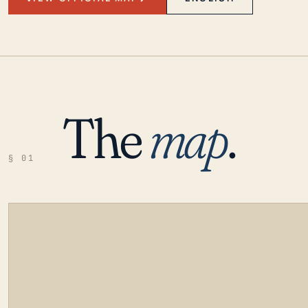
The
map
.
§ 01