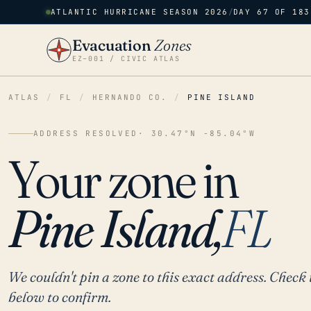
ATLANTIC HURRICANE SEASON 2026
/
DAY 67 OF 183
Evacuation
Zones
EZ–001 / CIVIC ATLAS
ATLAS
/
FL
/
HERNANDO CO.
/
PINE ISLAND
ADDRESS RESOLVED
· 30.47°N -85.04°W
Your zone in
Pine Island,
FL
We couldn't pin a zone to this exact address. Check 
below to confirm.