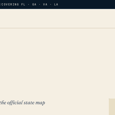
/
COVERING FL · GA · VA · LA
the official state map