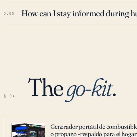
How can I stay informed during h
Q.05
The
go-kit
.
§ 04
Generador portátil de combustible
o propano -respaldo para el hogar