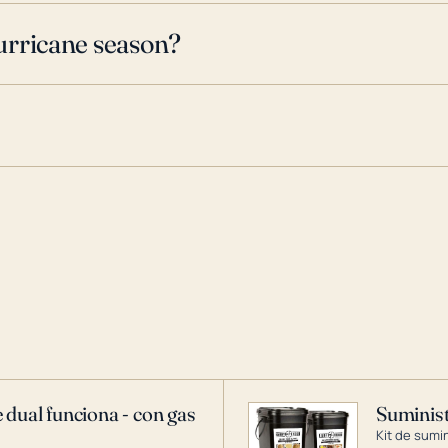
urricane season?
 dual funciona - con gas
Suminist
Kit de sumi