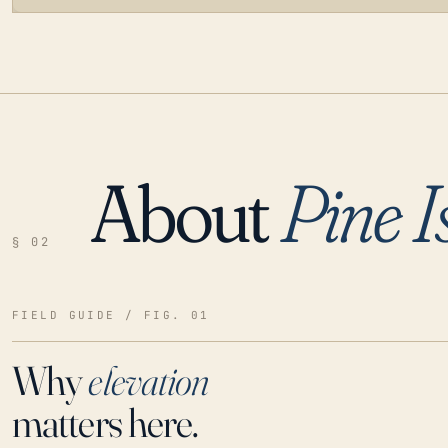
About
Pine I
LOADING…
§ 02
FIELD GUIDE / FIG. 01
Why
elevation
matters here.