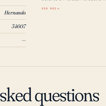
tsunami, irrumpiendo tierra ade
VER MÁS
Hernando
riesgo significativo para una z
ser amplificadas aún más con las 
34607
significa que incluso si Pine Isl
huracán, aún puede sufrir daños substa
—
histórico, Pine Island ha visto s
ejemplo, el huracán Charley, un 
en 2004 dejando un camino de de
propiedad e inundaciones. Más r
devastadora tormenta de categor
mostrando que los riesgos son 
creciente intensidad de las torm
asked questions
del mar vinculado al calentamien
amenaza creciente de los huracan
que la comunidad permanezca vig