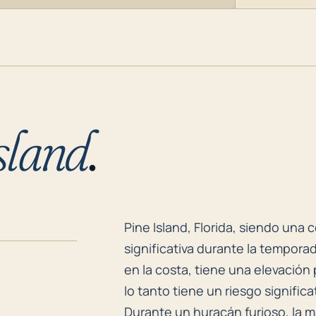
sland
.
Pine Island, Florida, siendo una
Pine Island, Florida, siendo un
significativa durante la tempora
en la costa, tiene una elevación 
lo tanto tiene un riesgo signific
Durante un huracán furioso, la m