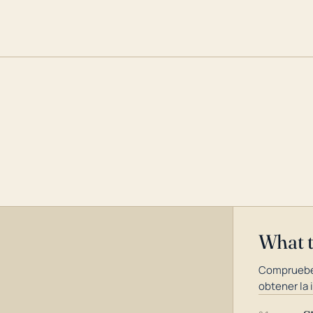
What 
Compruebe
obtener la 