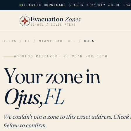
ATLANTIC HURRICANE SEASON 2026
/
DAY 68 OF 183
Evacuation
Zones
EZ–001 / CIVIC ATLAS
ATLAS
/
FL
/
MIAMI-DADE CO.
/
OJUS
ADDRESS RESOLVED
· 25.95°N -80.15°W
Your zone in
Ojus,
FL
We couldn't pin a zone to this exact address. Check 
below to confirm.