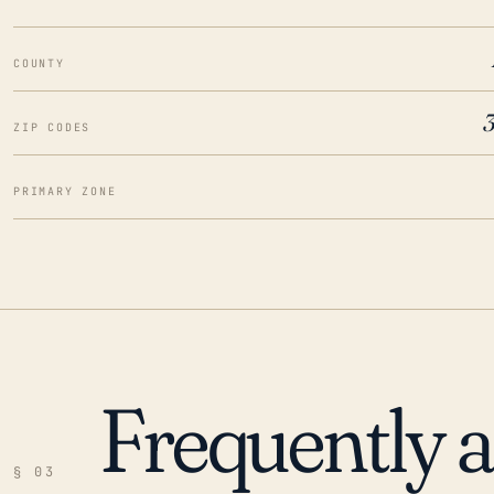
COUNTY
ZIP CODES
PRIMARY ZONE
Frequently 
§ 03