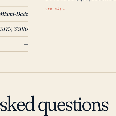
menor altitud y el terreno llano 
VER MÁS
Miami-Dade
provocadas por lluvias torrencia
daño a la infraestructura debido 
33179, 33180
la interrupción del transporte s
deben prepararse durante la temporada de huraca
—
huracanes mayores como Andrew 
significativamente a Ojus. El hu
una devastación severa con vien
categoría 3, e Irma, de categorí
con destrucción por altos viento
más debido a la historia del área 
varios cuerpos de agua, los más 
asked questions
pequeño lago Maule. Cada año du
30 de noviembre), los ciudadano
posibles advertencias de evacuac