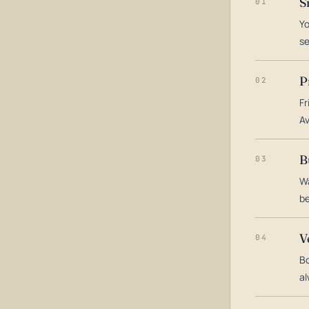
S
01
Yo
s
P
02
Fr
Av
B
03
Wa
be
V
04
Bo
al