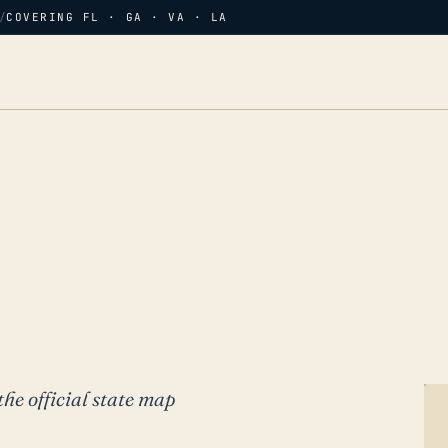
/
COVERING FL · GA · VA · LA
the official state map