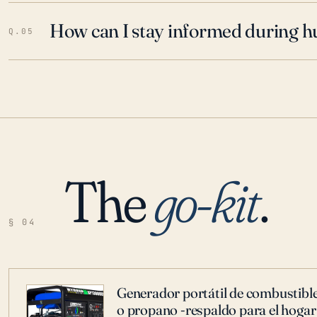
How can I stay informed during h
Q.05
The
go-kit
.
§ 04
Generador portátil de combustible
o propano -respaldo para el hogar