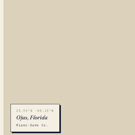
25.95°N -80.15°W
Ojus, Florida
Miami-Dade Co.