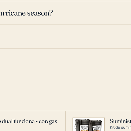
urricane season?
 dual funciona - con gas
Suminist
Kit de sumi