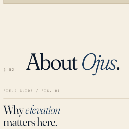
About
Ojus
.
LOADING…
§ 02
FIELD GUIDE / FIG. 01
Why
elevation
matters here.