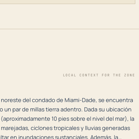
LOCAL CONTEXT FOR THE ZONE
te noreste del condado de Miami-Dade, se encuentra ce
rte noreste del condado de Miami-Dade, se encuentra
o un par de millas tierra adentro. Dada su ubicación
 (aproximadamente 10 pies sobre el nivel del mar), la
marejadas, ciclones tropicales y lluvias generadas
tar en inundaciones sustanciales. Además, la