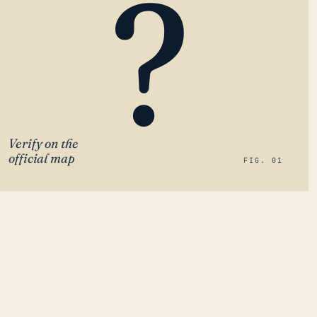
?
Verify on the
official map
FIG. 01