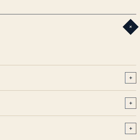
+
+
+
+