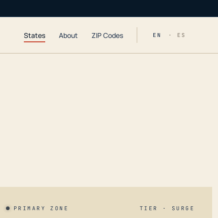
States
About
ZIP Codes
EN
· ES
PRIMARY ZONE
TIER · SURGE