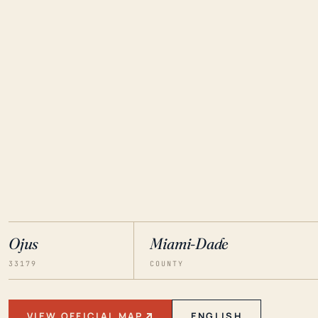
Ojus
Miami-Dade
33179
COUNTY
VIEW OFFICIAL MAP
ENGLISH