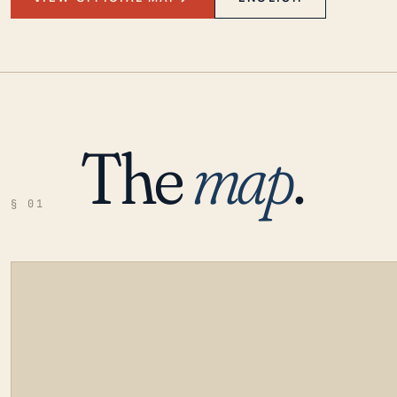
The
map
.
§ 01