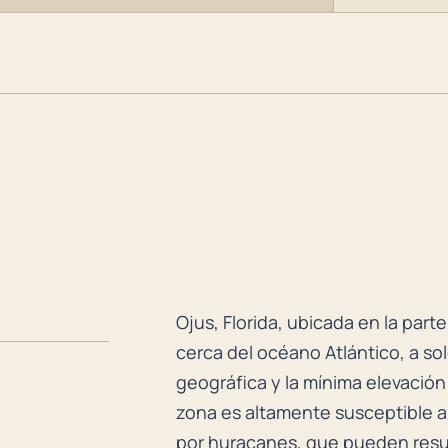
Ojus, Florida, ubicada en la par
Ojus, Florida, ubicada en la pa
cerca del océano Atlántico, a sol
geográfica y la mínima elevación
zona es altamente susceptible a 
por huracanes, que pueden resul