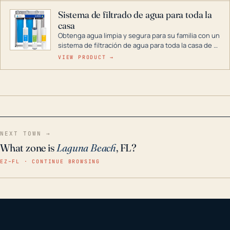
Sistema de filtrado de agua para toda la
casa
Obtenga agua limpia y segura para su familia con un
sistema de filtración de agua para toda la casa de 3
etapas. La tecnología avanzada de este filtro
VIEW PRODUCT →
reduce los contaminantes nocivos como el cloro, el
óxido, los olores y el sabor para que disfrute de
agua cristalina y sin olores en toda su casa, incluso
en situaciones de emergencia.
NEXT TOWN →
What zone is
Laguna Beach
, FL?
EZ–FL · CONTINUE BROWSING