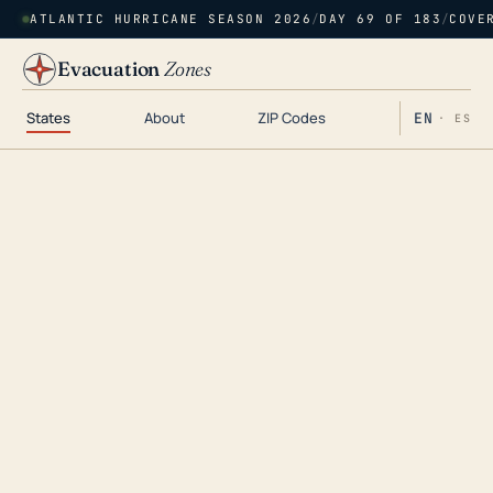
ATLANTIC HURRICANE SEASON 2026
/
DAY 69 OF 183
/
COVE
Evacuation
Zones
States
About
ZIP Codes
EN
· ES