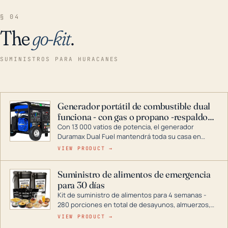
§ 04
The
go-kit
.
SUMINISTROS PARA HURACANES
Generador portátil de combustible dual
funciona - con gas o propano -respaldo
para el hogar
Con 13 000 vatios de potencia, el generador
Duramax Dual Fuel mantendrá toda su casa en
funcionamiento durante una tormenta o un corte
VIEW PRODUCT →
de energía. DuroMax es el líder de la industria en
tecnología de generadores portátiles de
Suministro de alimentos de emergencia
combustible dual, con una gama completa que
para 30 días
abarca desde inversores digitales hasta
generadores que pueden alimentar toda su casa.
Kit de suministro de alimentos para 4 semanas -
280 porciones en total de desayunos, almuerzos,
cenas y postres. Se puede almacenar durante
VIEW PRODUCT →
décadas si se guarda en un lugar seco.