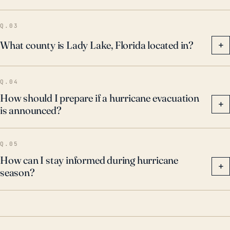
enfrentó un golpe directo, las fuertes lluvias
condujeron a inundaciones considerables. Estas
Q.03
tormentas pasadas sirven como recordatorios de que
What county is Lady Lake, Florida located in?
+
incluso estar en el interior no reducirá
necesariamente los riesgos e impactos de los
Q.04
huracanes en su totalidad, y siempre hay una
How should I prepare if a hurricane evacuation
necesidad de estrategias integrales de preparación y
+
is announced?
respuesta para mitigar los daños potenciales.
Q.05
How can I stay informed during hurricane
+
season?