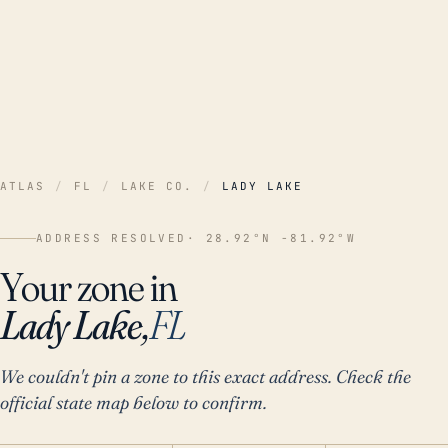
ATLAS
/
FL
/
LAKE CO.
/
LADY LAKE
ADDRESS RESOLVED
· 28.92°N -81.92°W
Your zone in
Lady Lake,
FL
We couldn't pin a zone to this exact address. Check the
official state map below to confirm.