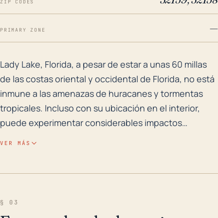
ZIP CODES
—
PRIMARY ZONE
Lady Lake, Florida, a pesar de estar a unas 60 millas
Lady Lake, Florida, a pesar de estar a unas 60 millas
de las costas oriental y occidental de Florida, no está
inmune a las amenazas de huracanes y tormentas
tropicales. Incluso con su ubicación en el interior,
puede experimentar considerables impactos
indirectos de vientos fuertes, fuertes lluvias y
VER MÁS
tornados. Históricamente, Lady Lake ha lidiado con
las secuelas de las lluvias inducidas por huracanes y
las inundaciones consecuentes, a pesar de su
elevación relativamente más alta en comparación con
§ 03
las ciudades costeras de Florida. Debido a su