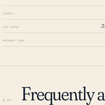
COUNTY
3
ZIP CODES
PRIMARY ZONE
Frequently 
§ 03