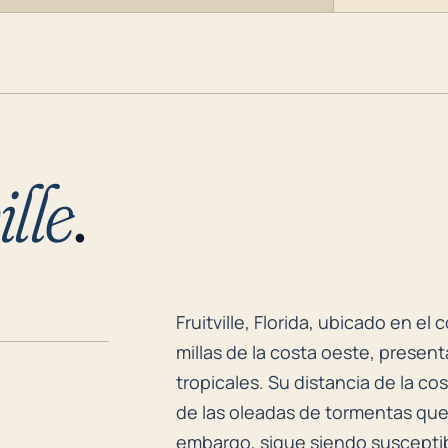
ille
.
Fruitville, Florida, ubicado en 
Fruitville, Florida, ubicado en 
millas de la costa oeste, prese
tropicales. Su distancia de la c
de las oleadas de tormentas que
embargo, sigue siendo susceptib