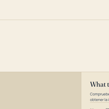
What 
Compruebe
obtener la 