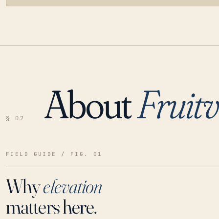
About
Fruitv
LOADING…
§ 02
FIELD GUIDE / FIG. 01
Why
elevation
matters here.