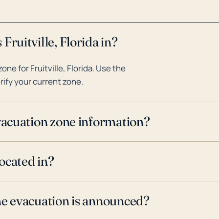
potencial de impactos significa
durante las grandes tormentas.
Fruitville, Florida in?
e for Fruitville, Florida. Use the
rify your current zone.
evacuation zone information?
located in?
ne evacuation is announced?