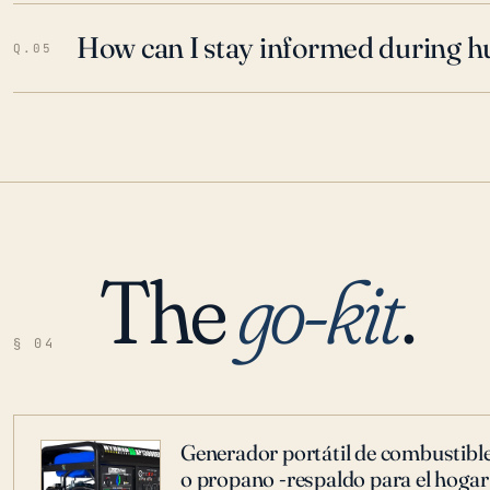
How can I stay informed during h
Q.05
The
go-kit
.
§ 04
Generador portátil de combustible
o propano -respaldo para el hogar