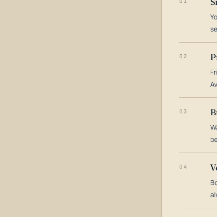
S
01
Yo
s
P
02
Fr
Av
B
03
Wa
be
V
04
Bo
al