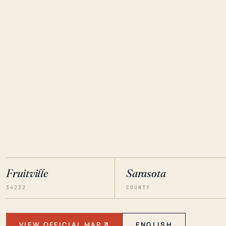
Fruitville
Sarasota
34232
COUNTY
VIEW OFFICIAL MAP
ENGLISH