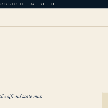
/
COVERING FL · GA · VA · LA
the official state map