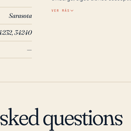
lluvias y posibles tornados gene
VER MÁS
Sarasota
en su mayoría plano, con una el
falta de elevación aumenta el ri
4232, 34240
agua de tormenta no se drene r
especialmente durante poderoso
—
lluvia por hora. Históricamente, Fruitville ha experimentado varios huracanes y
inundaciones notables en los últ
huracán de categoría 4, pasó d
generalizados. De nuevo, en 2017
fuertes lluvias y vientos fuertes 
cortes de energía. Incluso los h
poderoso huracán Andrew en 1992
asked questions
Fruitville, causando inundacione
residentes tengan planes de eva
de los funcionarios locales cua