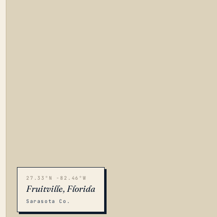
27.33°N -82.46°W
Fruitville, Florida
Sarasota Co.