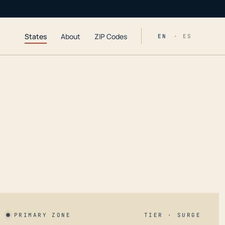
States
About
ZIP Codes
EN
· ES
PRIMARY ZONE
TIER · SURGE