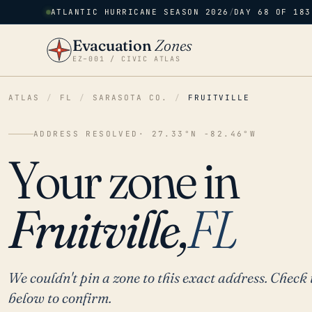
ATLANTIC HURRICANE SEASON 2026
/
DAY 68 OF 183
Evacuation
Zones
EZ–001 / CIVIC ATLAS
ATLAS
/
FL
/
SARASOTA CO.
/
FRUITVILLE
ADDRESS RESOLVED
· 27.33°N -82.46°W
Your zone in
Fruitville,
FL
We couldn't pin a zone to this exact address. Check 
below to confirm.