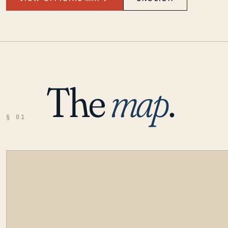
The
map
.
§ 01