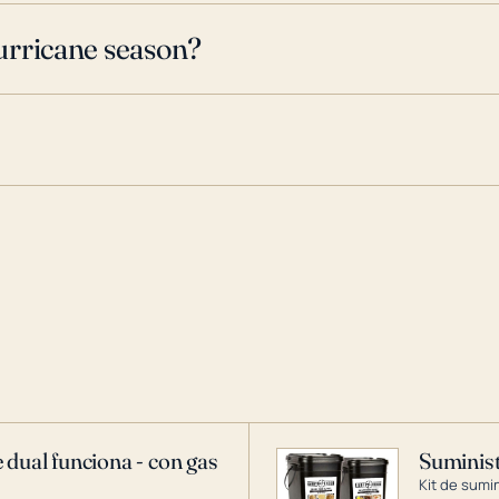
urricane season?
 dual funciona - con gas
Suminist
Kit de sumi