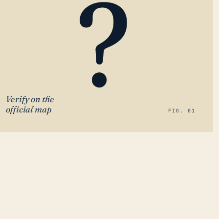
?
Verify on the
official map
FIG. 01