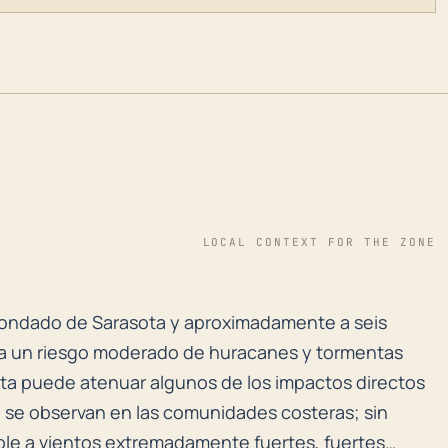
LOCAL CONTEXT FOR THE ZONE
el condado de Sarasota y aproximadamente a seis milla
el condado de Sarasota y aproximadamente a seis
nta un riesgo moderado de huracanes y tormentas
osta puede atenuar algunos de los impactos directos
 se observan en las comunidades costeras; sin
le a vientos extremadamente fuertes, fuertes