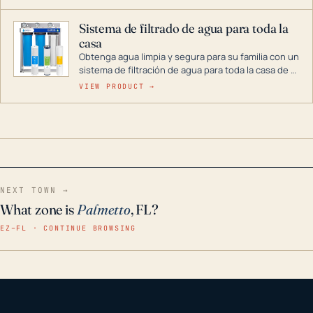
décadas si se guarda en un lugar seco.
Sistema de filtrado de agua para toda la
casa
Obtenga agua limpia y segura para su familia con un
sistema de filtración de agua para toda la casa de 3
etapas. La tecnología avanzada de este filtro
VIEW PRODUCT →
reduce los contaminantes nocivos como el cloro, el
óxido, los olores y el sabor para que disfrute de
agua cristalina y sin olores en toda su casa, incluso
en situaciones de emergencia.
NEXT TOWN →
What zone is
Palmetto
, FL?
EZ–FL · CONTINUE BROWSING