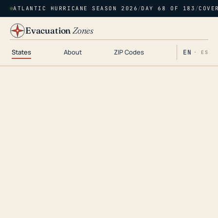
ATLANTIC HURRICANE SEASON 2026
/
DAY 68 OF 183
/
COVE
Evacuation
Zones
States
About
ZIP Codes
EN
· ES