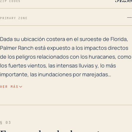
ZIP CODES
—
PRIMARY ZONE
Dada su ubicación costera en el suroeste de Florida, 
Dada su ubicación costera en el suroeste de Florida,
Palmer Ranch está expuesto a los impactos directos
de los peligros relacionados con los huracanes, como
los fuertes vientos, las intensas lluvias y, lo más
importante, las inundaciones por marejadas
ciclónicas. Considerando la plana elevación de la
VER MÁS
ciudad, que en promedio es de solo 10 pies sobre el
nivel del mar, el riesgo de inundación por marejadas
se amplifica significativamente. Además, la tabla de
agua poco profunda del área y las pobres
§ 03
capacidades de drenaje del suelo exacerban la