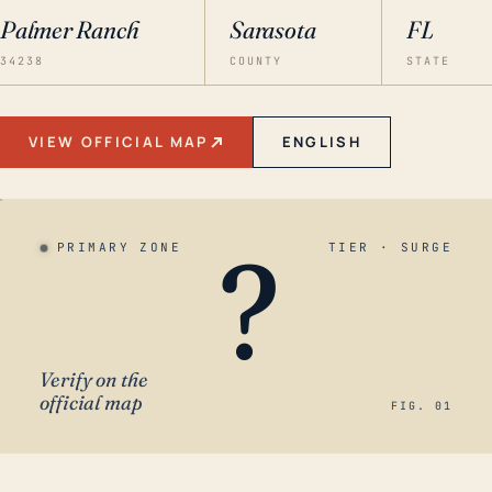
Palmer Ranch
Sarasota
FL
34238
COUNTY
STATE
VIEW OFFICIAL MAP
ENGLISH
?
PRIMARY ZONE
TIER · SURGE
Verify on the
official map
FIG. 01