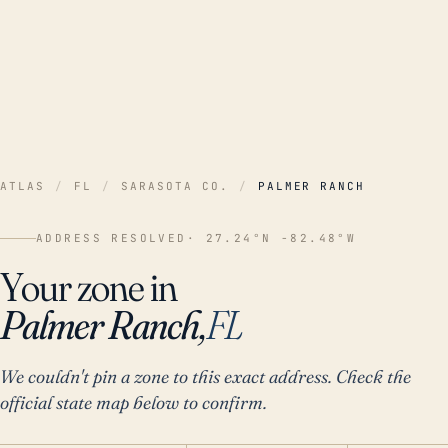
ATLAS
/
FL
/
SARASOTA CO.
/
PALMER RANCH
ADDRESS RESOLVED
· 27.24°N -82.48°W
Your zone in
Palmer Ranch,
FL
We couldn't pin a zone to this exact address. Check the
official state map below to confirm.