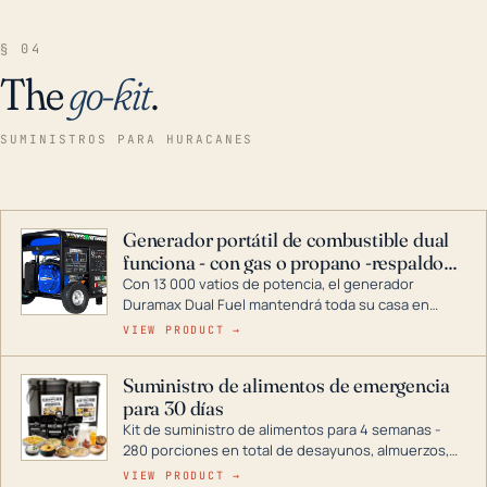
§ 04
The
go-kit
.
SUMINISTROS PARA HURACANES
Generador portátil de combustible dual
funciona - con gas o propano -respaldo
para el hogar
Con 13 000 vatios de potencia, el generador
Duramax Dual Fuel mantendrá toda su casa en
funcionamiento durante una tormenta o un corte
VIEW PRODUCT →
de energía. DuroMax es el líder de la industria en
tecnología de generadores portátiles de
Suministro de alimentos de emergencia
combustible dual, con una gama completa que
para 30 días
abarca desde inversores digitales hasta
generadores que pueden alimentar toda su casa.
Kit de suministro de alimentos para 4 semanas -
280 porciones en total de desayunos, almuerzos,
cenas y postres. Se puede almacenar durante
VIEW PRODUCT →