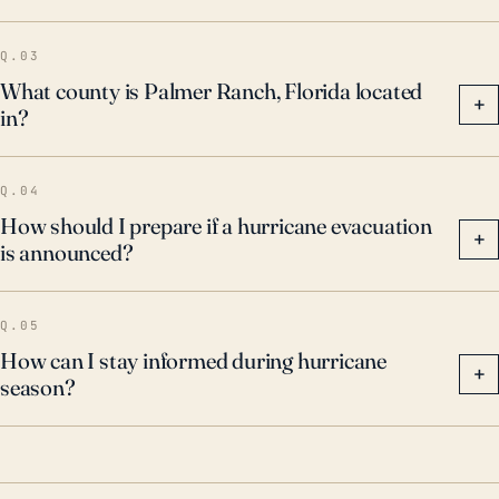
por un gran huracán de categoría 5 en los últimos 30
años, los modelos climáticos proyectan un posible
Q.03
aumento en la severidad y frecuencia de estas
What county is Palmer Ranch, Florida located
+
in?
tormentas, lo cual debe tenerse en cuenta al
desarrollar medidas de resistencia.
Q.04
How should I prepare if a hurricane evacuation
+
is announced?
Q.05
How can I stay informed during hurricane
+
season?