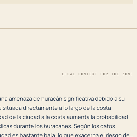
LOCAL CONTEXT FOR THE ZONE
a una amenaza de huracán significativa debido a su ub
a una amenaza de huracán significativa debido a su
 situada directamente a lo largo de la costa
dad de la ciudad a la costa aumenta la probabilidad
clicas durante los huracanes. Según los datos
iudad es bastante baja, lo que exacerba el riesgo de