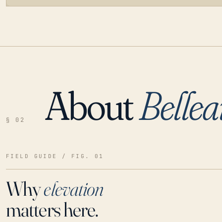
About
Bellea
LOADING…
§ 02
FIELD GUIDE / FIG. 01
Why
elevation
matters here.