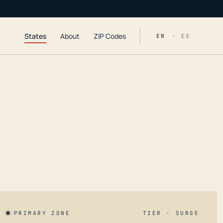
States
About
ZIP Codes
EN
· ES
PRIMARY ZONE
TIER · SURGE