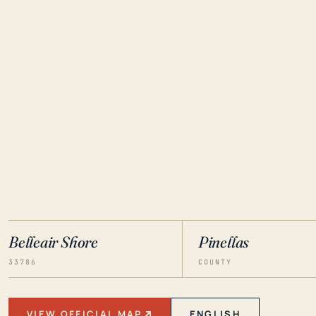
Belleair Shore
Pinellas
33786
COUNTY
VIEW OFFICIAL MAP
ENGLISH