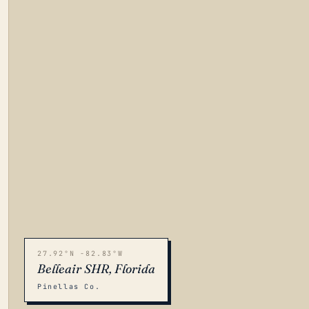
27.92°N -82.83°W
Belleair SHR, Florida
Pinellas Co.