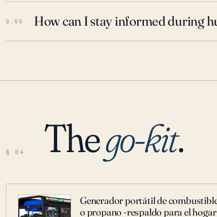
How can I stay informed during h
Q.05
The
go-kit
.
§ 04
Generador portátil de combustible
o propano -respaldo para el hogar