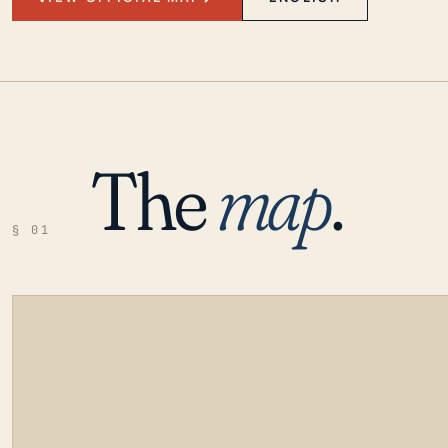
The
map
.
§ 01