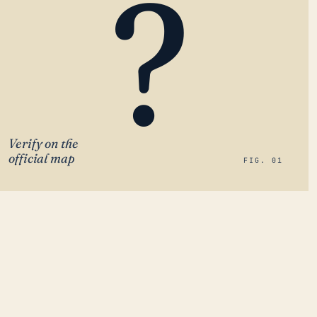
?
Verify on the
official map
FIG. 01