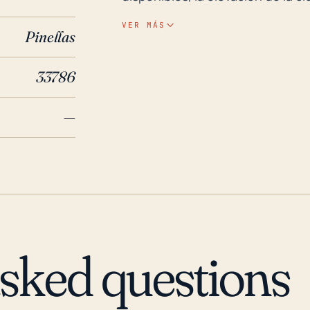
inundaciones durante eventos cl
VER MÁS
Pinellas
las áreas circundantes han enfr
durante la intensa lluvia asociada con los huracane
33786
huracanes y tormentas tropicale
lo que ha exacerbado aún más lo
—
Irma en 2017 llevó una marejada cí
inundaciones y daños a la propi
Frances en 2004 causó extensas 
normal y la infraestructura duran
Belleair Shore establezca un pla
medidas adecuadas para la mitig
emergencias.
asked questions