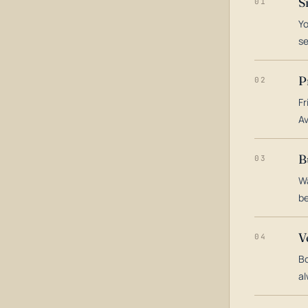
S
01
Yo
s
P
02
Fr
Av
B
03
Wa
be
V
04
Bo
al