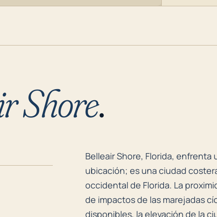
ir Shore
.
Belleair Shore, Florida, enfrent
Belleair Shore, Florida, enfrent
ubicación; es una ciudad costera
occidental de Florida. La proximi
de impactos de las marejadas cí
disponibles, la elevación de la c