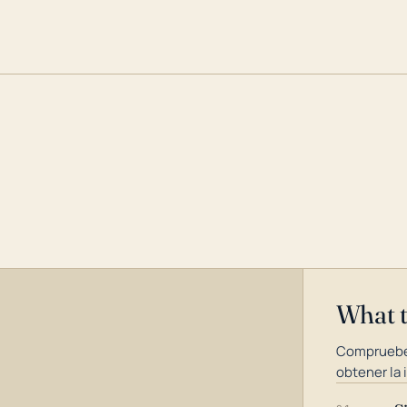
What 
Compruebe
obtener la 