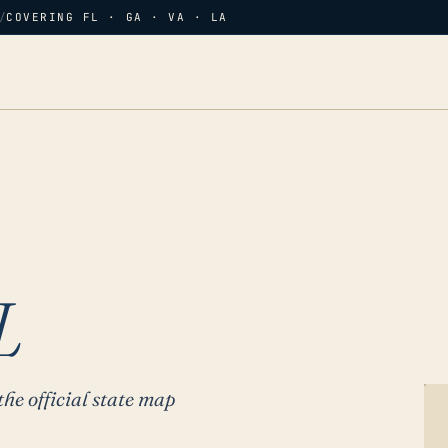
/
COVERING FL · GA · VA · LA
L
the official state map