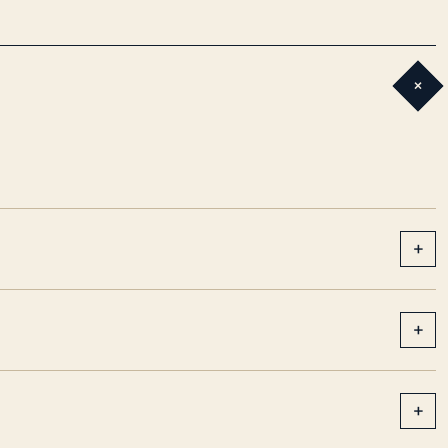
+
+
+
+