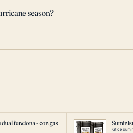
urricane season?
 dual funciona - con gas
Suminist
Kit de sumi