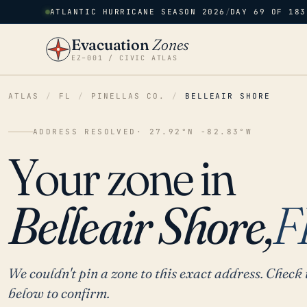
ATLANTIC HURRICANE SEASON 2026
/
DAY 69 OF 183
Evacuation
Zones
EZ–001 / CIVIC ATLAS
ATLAS
/
FL
/
PINELLAS CO.
/
BELLEAIR SHORE
ADDRESS RESOLVED
· 27.92°N -82.83°W
Your zone in
Belleair Shore,
F
We couldn't pin a zone to this exact address. Check 
below to confirm.