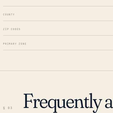
COUNTY
ZIP CODES
PRIMARY ZONE
Frequently 
§ 03