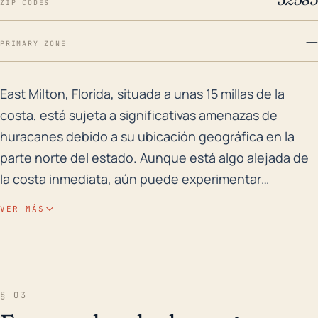
ZIP CODES
—
PRIMARY ZONE
East Milton, Florida, situada a unas 15 millas de la 
East Milton, Florida, situada a unas 15 millas de la
costa, está sujeta a significativas amenazas de
huracanes debido a su ubicación geográfica en la
parte norte del estado. Aunque está algo alejada de
la costa inmediata, aún puede experimentar
poderosas marejadas ciclónicas, particularmente
VER MÁS
cuando los huracanes tocan tierra en la costa
cercana. Además, su relativamente baja elevación
aumenta su vulnerabilidad a las inundaciones por las
fuertes lluvias asociadas con los sistemas tropicales.
§ 03
La historia de la ciudad de grandes inundaciones