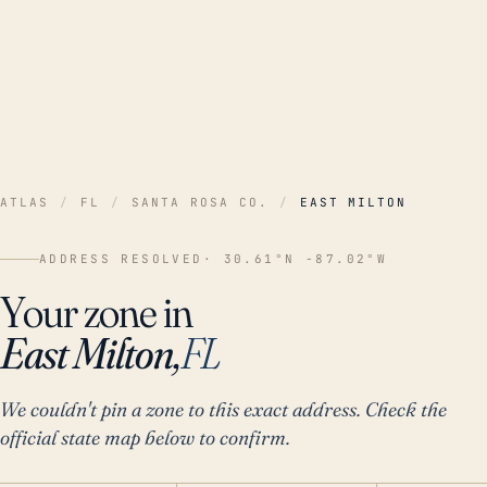
ATLAS
/
FL
/
SANTA ROSA CO.
/
EAST MILTON
ADDRESS RESOLVED
· 30.61°N -87.02°W
Your zone in
East Milton,
FL
We couldn't pin a zone to this exact address. Check the
official state map below to confirm.