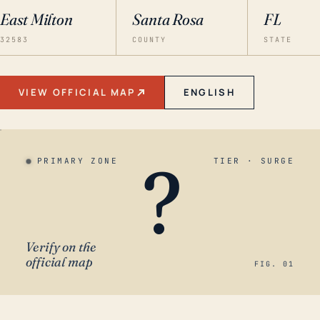
East Milton
Santa Rosa
FL
32583
COUNTY
STATE
VIEW OFFICIAL MAP
ENGLISH
?
PRIMARY ZONE
TIER · SURGE
Verify on the
official map
FIG. 01