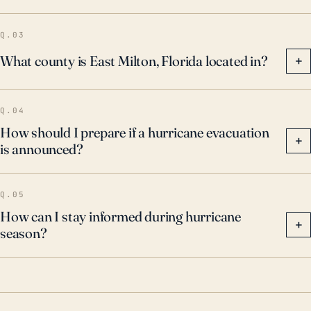
factores secundarios como los tornados generados
por estas tormentas. Dadas estas consideraciones,
Q.03
está claro que los residentes de East Milton
What county is East Milton, Florida located in?
+
necesitan mantener un alto nivel de preparación
durante la temporada de huracanes.
Q.04
How should I prepare if a hurricane evacuation
+
is announced?
Q.05
How can I stay informed during hurricane
+
season?