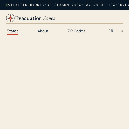
ATLANTIC HURRICANE SEASON 2026
/
DAY 68 OF 183
/
COVE
Evacuation
Zones
States
About
ZIP Codes
EN
· ES