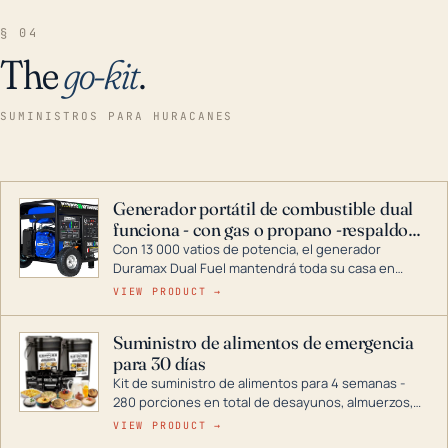
§ 04
The
go-kit
.
SUMINISTROS PARA HURACANES
Generador portátil de combustible dual
funciona - con gas o propano -respaldo
para el hogar
Con 13 000 vatios de potencia, el generador
Duramax Dual Fuel mantendrá toda su casa en
funcionamiento durante una tormenta o un corte
VIEW PRODUCT →
de energía. DuroMax es el líder de la industria en
tecnología de generadores portátiles de
Suministro de alimentos de emergencia
combustible dual, con una gama completa que
para 30 días
abarca desde inversores digitales hasta
generadores que pueden alimentar toda su casa.
Kit de suministro de alimentos para 4 semanas -
280 porciones en total de desayunos, almuerzos,
cenas y postres. Se puede almacenar durante
VIEW PRODUCT →
décadas si se guarda en un lugar seco.