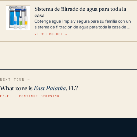
Sistema de filtrado de agua para toda la
casa
Obtenga agua limpia y segura para su familia con un
sistema de filtración de agua para toda la casa de 3
etapas. La tecnología avanzada de este filtro
VIEW PRODUCT →
reduce los contaminantes nocivos como el cloro, el
óxido, los olores y el sabor para que disfrute de
agua cristalina y sin olores en toda su casa, incluso
en situaciones de emergencia.
NEXT TOWN →
What zone is
East Palatka
, FL?
EZ–FL · CONTINUE BROWSING