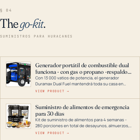
§ 04
The
go-kit
.
SUMINISTROS PARA HURACANES
Generador portátil de combustible dual
funciona - con gas o propano -respaldo
para el hogar
Con 13 000 vatios de potencia, el generador
Duramax Dual Fuel mantendrá toda su casa en
funcionamiento durante una tormenta o un corte
VIEW PRODUCT →
de energía. DuroMax es el líder de la industria en
tecnología de generadores portátiles de
Suministro de alimentos de emergencia
combustible dual, con una gama completa que
para 30 días
abarca desde inversores digitales hasta
generadores que pueden alimentar toda su casa.
Kit de suministro de alimentos para 4 semanas -
280 porciones en total de desayunos, almuerzos,
cenas y postres. Se puede almacenar durante
VIEW PRODUCT →
décadas si se guarda en un lugar seco.