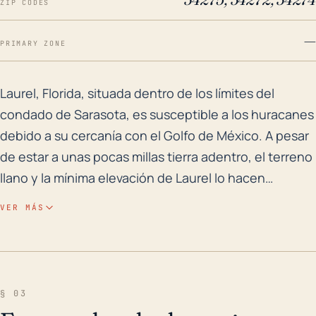
ZIP CODES
—
PRIMARY ZONE
Laurel, Florida, situada dentro de los límites del co
Laurel, Florida, situada dentro de los límites del
condado de Sarasota, es susceptible a los huracanes
debido a su cercanía con el Golfo de México. A pesar
de estar a unas pocas millas tierra adentro, el terreno
llano y la mínima elevación de Laurel lo hacen
propenso a las marejadas ciclónicas, especialmente
VER MÁS
de los huracanes más grandes y poderosos. Además,
la banda de lluvia intensa que normalmente
acompaña a estas tormentas puede aumentar el
riesgo de inundaciones, contribuyendo a daños
§ 03
graves en propiedades e infraestructuras. La