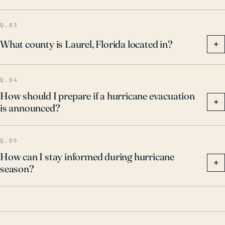
potencial de los huracanes. Como tal, la preparación
y la planificación son claves para minimizar tanto los
Q.03
peligros personales como los daños a las
What county is Laurel, Florida located in?
+
propiedades.
Q.04
How should I prepare if a hurricane evacuation
+
is announced?
Q.05
How can I stay informed during hurricane
+
season?