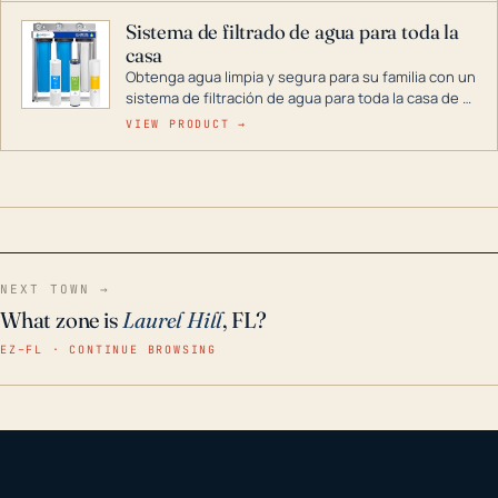
Sistema de filtrado de agua para toda la
casa
Obtenga agua limpia y segura para su familia con un
sistema de filtración de agua para toda la casa de 3
etapas. La tecnología avanzada de este filtro
VIEW PRODUCT →
reduce los contaminantes nocivos como el cloro, el
óxido, los olores y el sabor para que disfrute de
agua cristalina y sin olores en toda su casa, incluso
en situaciones de emergencia.
NEXT TOWN →
What zone is
Laurel Hill
, FL?
EZ–FL · CONTINUE BROWSING