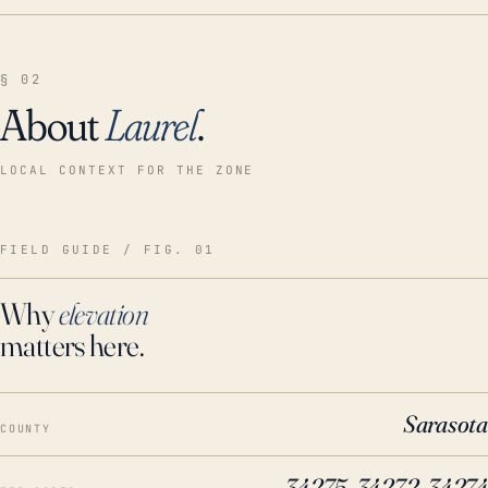
§ 02
About
Laurel
.
LOCAL CONTEXT FOR THE ZONE
FIELD GUIDE / FIG. 01
Why
elevation
matters here.
Sarasota
COUNTY
34275, 34272, 34274