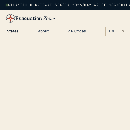
ATLANTIC HURRICANE SEASON 2026
/
DAY 69 OF 183
/
COVE
Evacuation
Zones
States
About
ZIP Codes
EN
· ES