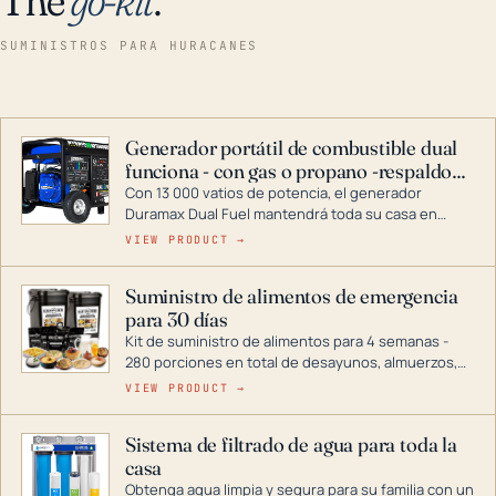
SUMINISTROS PARA HURACANES
Generador portátil de combustible dual
funciona - con gas o propano -respaldo
para el hogar
Con 13 000 vatios de potencia, el generador
Duramax Dual Fuel mantendrá toda su casa en
funcionamiento durante una tormenta o un corte
VIEW PRODUCT →
de energía. DuroMax es el líder de la industria en
tecnología de generadores portátiles de
Suministro de alimentos de emergencia
combustible dual, con una gama completa que
para 30 días
abarca desde inversores digitales hasta
generadores que pueden alimentar toda su casa.
Kit de suministro de alimentos para 4 semanas -
280 porciones en total de desayunos, almuerzos,
cenas y postres. Se puede almacenar durante
VIEW PRODUCT →
décadas si se guarda en un lugar seco.
Sistema de filtrado de agua para toda la
casa
Obtenga agua limpia y segura para su familia con un