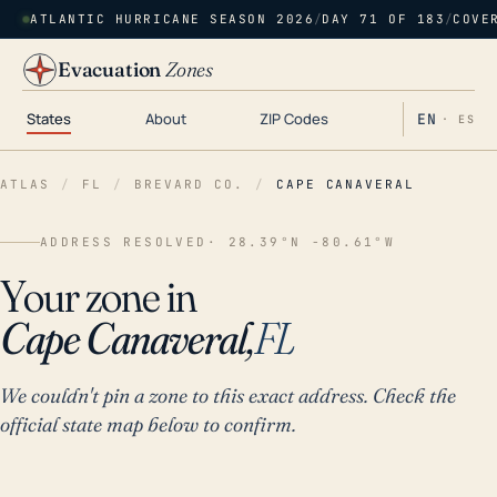
ATLANTIC HURRICANE SEASON 2026
/
DAY 71 OF 183
/
COVE
Evacuation
Zones
States
About
ZIP Codes
EN
· ES
ATLAS
/
FL
/
BREVARD CO.
/
CAPE CANAVERAL
ADDRESS RESOLVED
· 28.39°N -80.61°W
Your zone in
Cape Canaveral,
FL
We couldn't pin a zone to this exact address. Check the
official state map below to confirm.