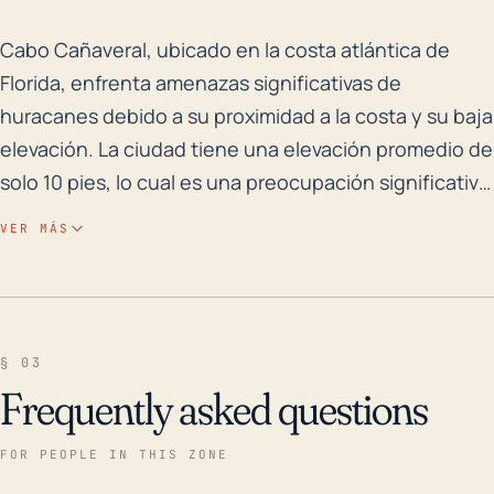
Cabo Cañaveral, ubicado en la costa atlántica de Flor
Cabo Cañaveral, ubicado en la costa atlántica de
Florida, enfrenta amenazas significativas de
huracanes debido a su proximidad a la costa y su baja
elevación. La ciudad tiene una elevación promedio de
solo 10 pies, lo cual es una preocupación significativa,
ya que las marejadas ciclónicas podrían inundar la
VER MÁS
zona rápidamente durante un huracán importante. La
flora nativa de Atlantis, como la Uva de Mar y la
Mahoe de Mar, pueden ser devastadas. Además, la
infraestructura en la ciudad, incluyendo los
§ 03
complejos de lanzamiento espacial de la región, ha
Frequently asked questions
sido históricamente vulnerable a los huracanes. Las
altas velocidades del viento conllevan el riesgo de
FOR PEOPLE IN THIS ZONE
daños estructurales en edificios y otras