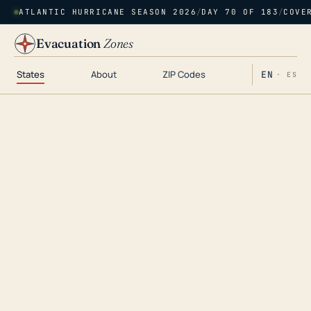
ATLANTIC HURRICANE SEASON 2026
/
DAY 70 OF 183
/
COVE
Evacuation
Zones
States
About
ZIP Codes
EN
· ES