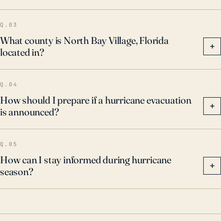
climático y el aumento del nivel del mar deben
reforzar los esfuerzos de preparación para tormentas
Q.03
para North Bay Village, dada la frecuencia e
What county is North Bay Village, Florida
+
located in?
intensidad crecientes de estos eventos climáticos
extremos.
Q.04
How should I prepare if a hurricane evacuation
+
is announced?
Q.05
How can I stay informed during hurricane
+
season?