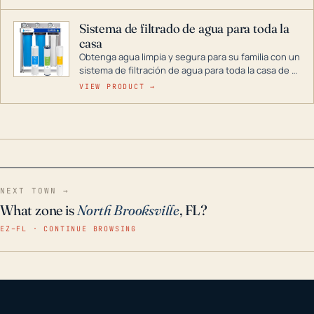
décadas si se guarda en un lugar seco.
Sistema de filtrado de agua para toda la
casa
Obtenga agua limpia y segura para su familia con un
sistema de filtración de agua para toda la casa de 3
etapas. La tecnología avanzada de este filtro
VIEW PRODUCT →
reduce los contaminantes nocivos como el cloro, el
óxido, los olores y el sabor para que disfrute de
agua cristalina y sin olores en toda su casa, incluso
en situaciones de emergencia.
NEXT TOWN →
What zone is
North Brooksville
, FL?
EZ–FL · CONTINUE BROWSING