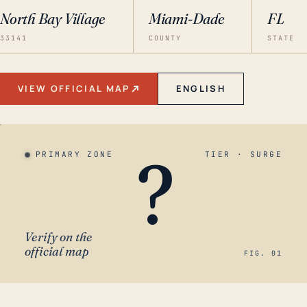
North Bay Village
Miami-Dade
FL
33141
COUNTY
STATE
VIEW OFFICIAL MAP
ENGLISH
?
PRIMARY ZONE
TIER · SURGE
Verify on the
official map
FIG. 01