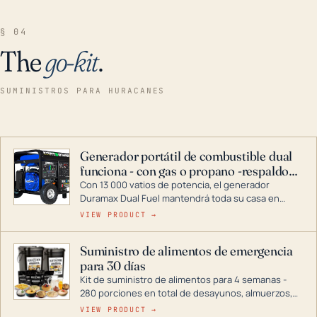
§ 04
The
go-kit
.
SUMINISTROS PARA HURACANES
Generador portátil de combustible dual
funciona - con gas o propano -respaldo
para el hogar
Con 13 000 vatios de potencia, el generador
Duramax Dual Fuel mantendrá toda su casa en
funcionamiento durante una tormenta o un corte
VIEW PRODUCT →
de energía. DuroMax es el líder de la industria en
tecnología de generadores portátiles de
Suministro de alimentos de emergencia
combustible dual, con una gama completa que
para 30 días
abarca desde inversores digitales hasta
generadores que pueden alimentar toda su casa.
Kit de suministro de alimentos para 4 semanas -
280 porciones en total de desayunos, almuerzos,
cenas y postres. Se puede almacenar durante
VIEW PRODUCT →