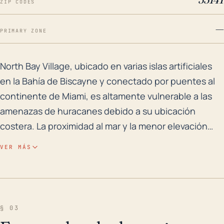
ZIP CODES
—
PRIMARY ZONE
North Bay Village, ubicado en varias islas artificial
North Bay Village, ubicado en varias islas artificiales
en la Bahía de Biscayne y conectado por puentes al
continente de Miami, es altamente vulnerable a las
amenazas de huracanes debido a su ubicación
costera. La proximidad al mar y la menor elevación
hacen que sea susceptible a severos riesgos de
VER MÁS
marejadas, así como al posible daño del viento
debido al aumento de las velocidades de los vientos.
Las inundaciones son una preocupación significativa,
especialmente en un evento de huracán, ya que el
§ 03
área puede inundarse rápidamente durante una