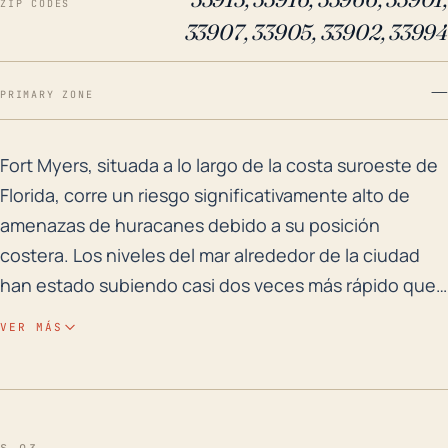
ZIP CODES
33907, 33905, 33902, 33994
—
PRIMARY ZONE
Fort Myers, situada a lo largo de la costa suroeste d
Fort Myers, situada a lo largo de la costa suroeste de
Florida, corre un riesgo significativamente alto de
amenazas de huracanes debido a su posición
costera. Los niveles del mar alrededor de la ciudad
han estado subiendo casi dos veces más rápido que
el promedio global y la baja elevación de la ciudad la
VER MÁS
hace particularmente susceptible a las inundaciones
por marejadas ciclónicas. Dada su ubicación
geográfica, los residentes deben esperar fuertes
vientos y lluvias intensas con frecuencia, típicos de