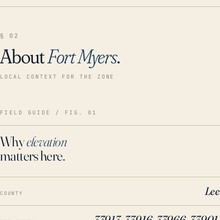
§ 02
About
Fort Myers
.
LOCAL CONTEXT FOR THE ZONE
FIELD GUIDE / FIG. 01
Why
elevation
matters here.
Lee
COUNTY
33913, 33916, 33966, 33901,