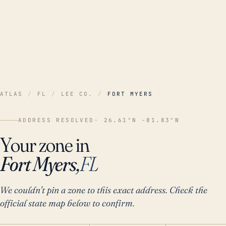
ATLAS
/
FL
/
LEE CO.
/
FORT MYERS
ADDRESS RESOLVED
· 26.61°N -81.83°W
Your zone in
Fort Myers,
FL
We couldn't pin a zone to this exact address. Check the
official state map below to confirm.