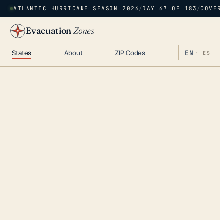
ATLANTIC HURRICANE SEASON 2026
/
DAY 67 OF 183
/
COVE
Evacuation
Zones
States
About
ZIP Codes
EN
· ES