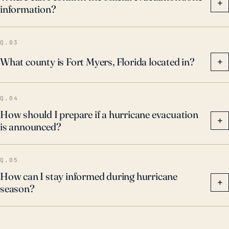
+
information?
propiedades debido a los fuertes vientos. Teniendo
en cuenta la prominencia de las amenazas de
huracanes en esta área, todos los residentes deben
Q.03
tener planes de evacuación y preparación integral en
What county is Fort Myers, Florida located in?
+
su lugar. Es esencial seguir de cerca el desarrollo de
las tormentas y escuchar los pronósticos y alertas
Q.04
meteorológicas profesionales.
How should I prepare if a hurricane evacuation
+
is announced?
Q.05
How can I stay informed during hurricane
+
season?