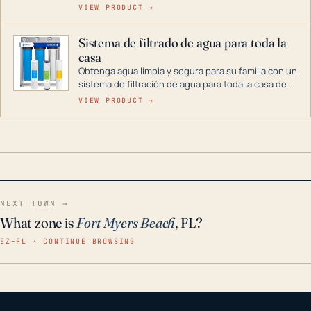
cenas y postres. Se puede almacenar durante
VIEW PRODUCT →
décadas si se guarda en un lugar seco.
Sistema de filtrado de agua para toda la
casa
Obtenga agua limpia y segura para su familia con un
sistema de filtración de agua para toda la casa de 3
etapas. La tecnología avanzada de este filtro
VIEW PRODUCT →
reduce los contaminantes nocivos como el cloro, el
óxido, los olores y el sabor para que disfrute de
agua cristalina y sin olores en toda su casa, incluso
en situaciones de emergencia.
NEXT TOWN →
What zone is
Fort Myers Beach
, FL?
EZ–FL · CONTINUE BROWSING