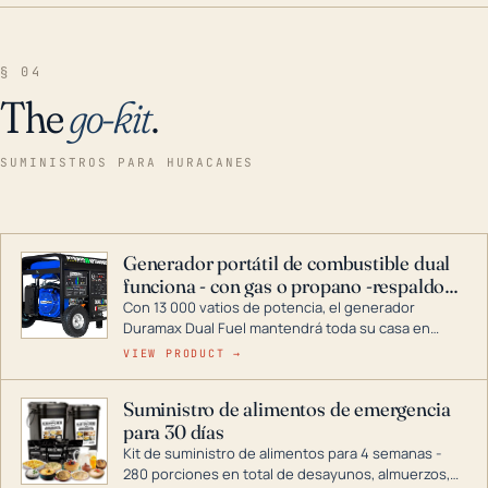
§ 04
The
go-kit
.
SUMINISTROS PARA HURACANES
Generador portátil de combustible dual
funciona - con gas o propano -respaldo
para el hogar
Con 13 000 vatios de potencia, el generador
Duramax Dual Fuel mantendrá toda su casa en
funcionamiento durante una tormenta o un corte
VIEW PRODUCT →
de energía. DuroMax es el líder de la industria en
tecnología de generadores portátiles de
Suministro de alimentos de emergencia
combustible dual, con una gama completa que
para 30 días
abarca desde inversores digitales hasta
generadores que pueden alimentar toda su casa.
Kit de suministro de alimentos para 4 semanas -
280 porciones en total de desayunos, almuerzos,