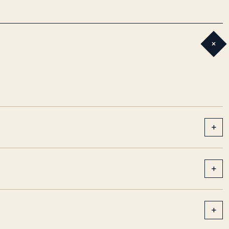
+
+
+
+