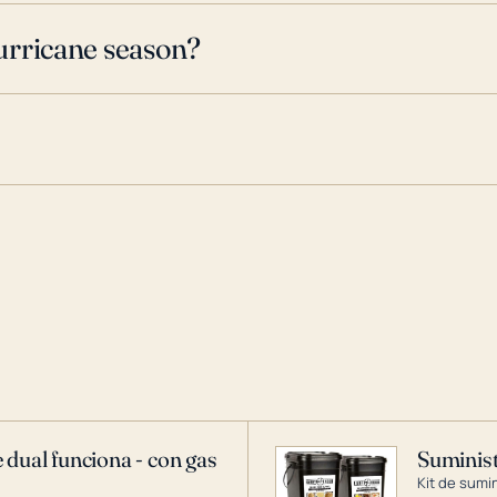
urricane season?
 dual funciona - con gas
Suminist
Kit de sumi