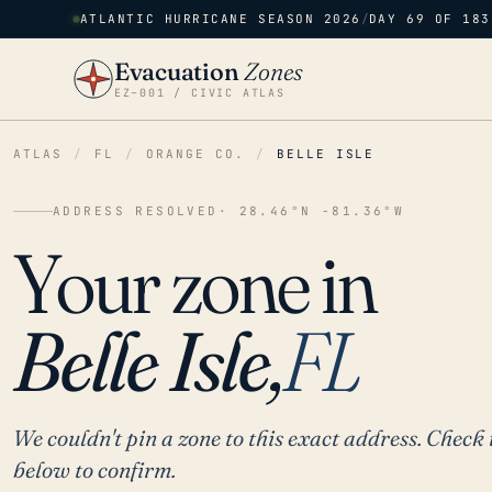
ATLANTIC HURRICANE SEASON 2026
/
DAY 69 OF 183
Evacuation
Zones
EZ–001 / CIVIC ATLAS
ATLAS
/
FL
/
ORANGE CO.
/
BELLE ISLE
ADDRESS RESOLVED
· 28.46°N -81.36°W
Your zone in
Belle Isle,
FL
We couldn't pin a zone to this exact address. Check 
below to confirm.