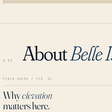
About
Belle I
LOADING…
§ 02
FIELD GUIDE / FIG. 01
Why
elevation
matters here.