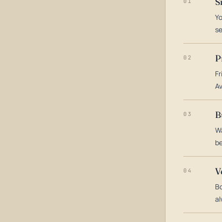
S
01
Yo
s
P
02
Fr
Av
B
03
Wa
be
V
04
Bo
al