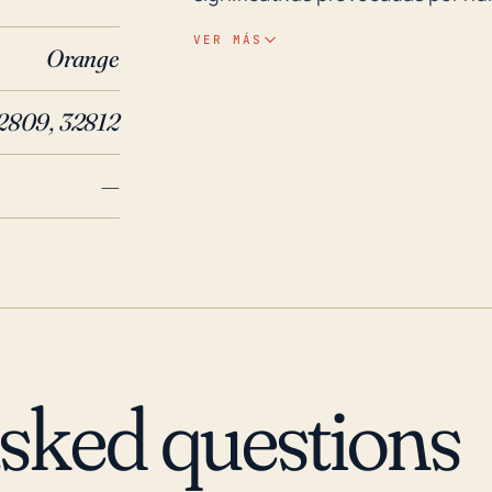
elevación baja, lo cual podría c
VER MÁS
Orange
de alta precipitación a medida q
Históricamente, esta área no ha
2809, 32812
posibilidad no puede descartarse por completo. Reflexi
los huracanes en la región, el h
—
afectó esta área, causando daños
fuertes lluvias. Antes de esto, 
también devastaron la Florida Cen
no suele enfrentar la peor part
las áreas costeras, el riesgo de da
inundación debido a su posición 
significativas. A medida que el 
asked questions
la actividad de los huracanes, la