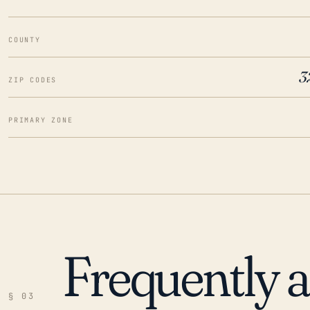
COUNTY
3
ZIP CODES
PRIMARY ZONE
Frequently 
§ 03