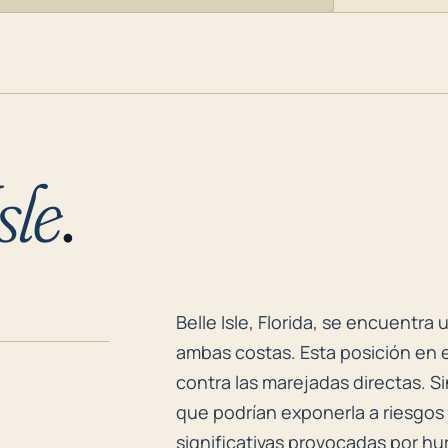
sle
.
Belle Isle, Florida, se encuentr
Belle Isle, Florida, se encuentra 
ambas costas. Esta posición en e
contra las marejadas directas. S
que podrían exponerla a riesgos
significativas provocadas por hu