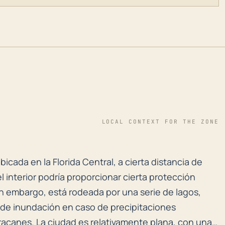
LOCAL CONTEXT FOR THE ZONE
a ubicada en la Florida Central, a cierta distancia de 
ubicada en la Florida Central, a cierta distancia de
l interior podría proporcionar cierta protección
in embargo, está rodeada por una serie de lagos,
 de inundación en caso de precipitaciones
racanes. La ciudad es relativamente plana, con una