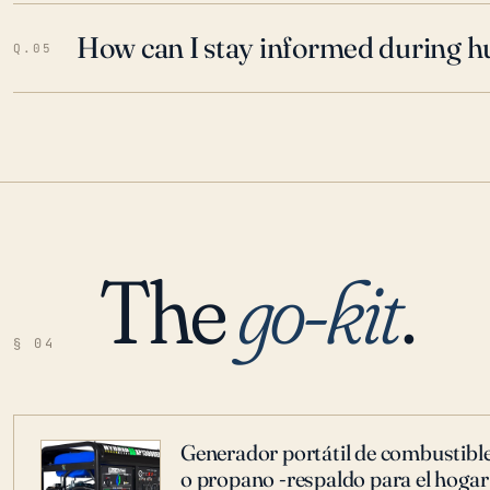
How can I stay informed during h
Q.05
The
go-kit
.
§ 04
Generador portátil de combustible
o propano -respaldo para el hogar