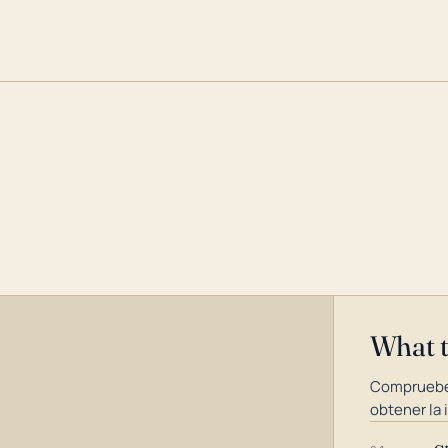
What 
Compruebe
obtener la 