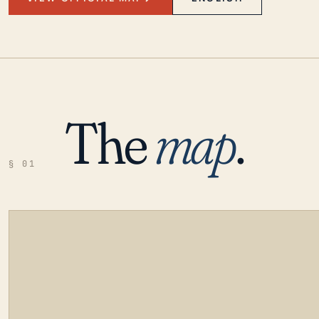
The
map
.
§ 01