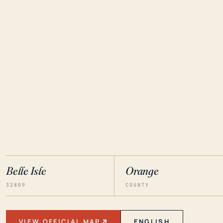
Belle Isle
Orange
32809
COUNTY
VIEW OFFICIAL MAP
ENGLISH