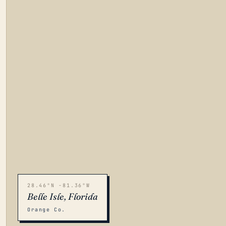
28.46°N -81.36°W
Belle Isle, Florida
Orange Co.