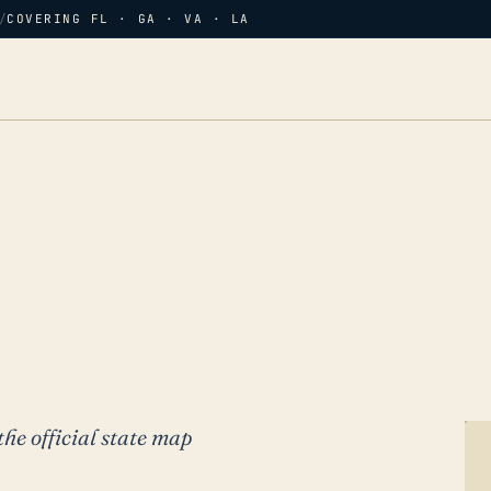
/
COVERING FL · GA · VA · LA
the official state map