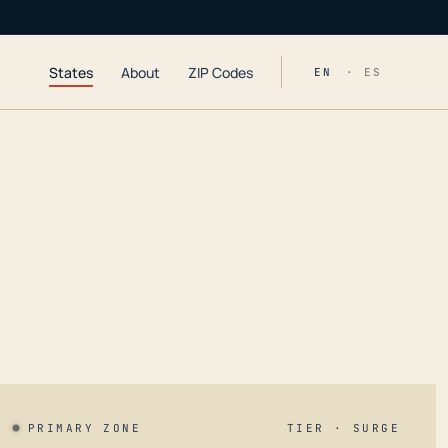
States
About
ZIP Codes
EN
· ES
PRIMARY ZONE
TIER · SURGE