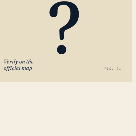
?
Verify on the
official map
FIG. 01