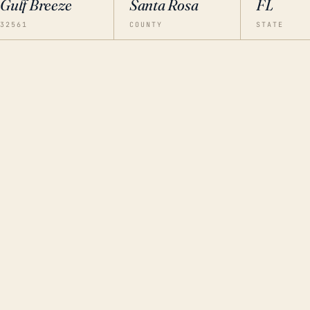
Gulf Breeze
Santa Rosa
FL
32561
COUNTY
STATE