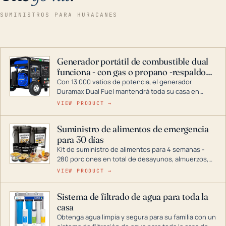
SUMINISTROS PARA HURACANES
Generador portátil de combustible dual
funciona - con gas o propano -respaldo
para el hogar
Con 13 000 vatios de potencia, el generador
Duramax Dual Fuel mantendrá toda su casa en
funcionamiento durante una tormenta o un corte
VIEW PRODUCT →
de energía. DuroMax es el líder de la industria en
tecnología de generadores portátiles de
Suministro de alimentos de emergencia
combustible dual, con una gama completa que
para 30 días
abarca desde inversores digitales hasta
generadores que pueden alimentar toda su casa.
Kit de suministro de alimentos para 4 semanas -
280 porciones en total de desayunos, almuerzos,
cenas y postres. Se puede almacenar durante
VIEW PRODUCT →
décadas si se guarda en un lugar seco.
Sistema de filtrado de agua para toda la
casa
Obtenga agua limpia y segura para su familia con un