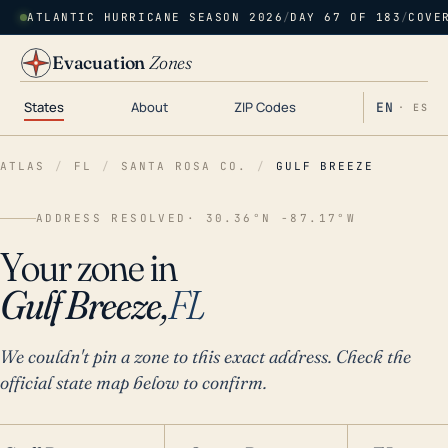
ATLANTIC HURRICANE SEASON 2026
/
DAY 67 OF 183
/
COVE
Evacuation
Zones
States
About
ZIP Codes
EN
· ES
ATLAS
/
FL
/
SANTA ROSA CO.
/
GULF BREEZE
ADDRESS RESOLVED
· 30.36°N -87.17°W
Your zone in
Gulf Breeze,
FL
We couldn't pin a zone to this exact address. Check the
official state map below to confirm.