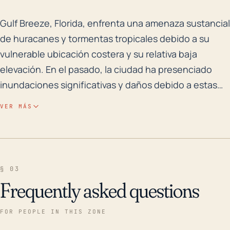
Gulf Breeze, Florida, enfrenta una amenaza sustancial
Gulf Breeze, Florida, enfrenta una amenaza sustancial
de huracanes y tormentas tropicales debido a su
vulnerable ubicación costera y su relativa baja
elevación. En el pasado, la ciudad ha presenciado
inundaciones significativas y daños debido a estas
tormentas. Frecuentemente, la marejada ciclónica,
VER MÁS
los vientos de alta velocidad y las fuertes lluvias
provocan daños significativos a las propiedades,
cortes de luz y la necesidad de evacuaciones. Al
estar justo en la costa, Gulf Breeze es notablemente
§ 03
susceptible a la marejada ciclónica, que es
Frequently asked questions
responsable de la mayoría de las inundaciones
mortales y destructivas asociadas con estos eventos
FOR PEOPLE IN THIS ZONE
climáticos. La relativamente baja elevación de la