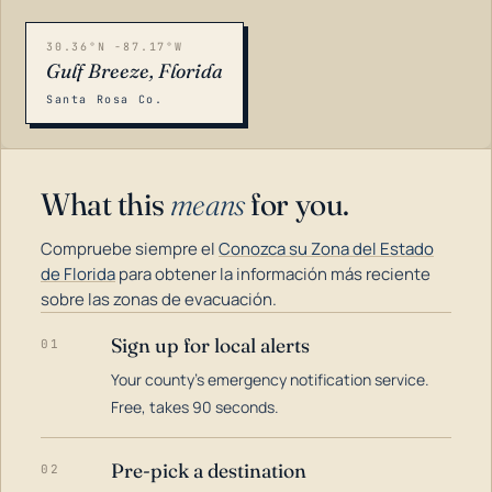
30.36°N -87.17°W
Gulf Breeze, Florida
Santa Rosa Co.
What this
means
for you.
Compruebe siempre el
Conozca su Zona del Estado
de Florida
para obtener la información más reciente
sobre las zonas de evacuación.
Sign up for local alerts
01
LOADING…
Your county's emergency notification service.
Free, takes 90 seconds.
Pre-pick a destination
02