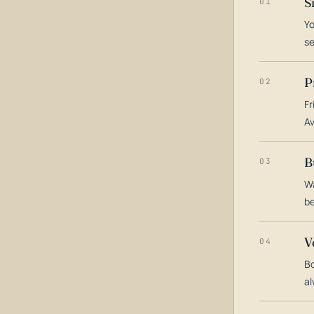
S
01
Yo
s
P
02
Fr
Av
B
03
Wa
be
V
04
Bo
al