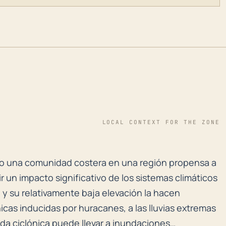
LOCAL CONTEXT FOR THE ZONE
do una comunidad costera en una región propensa a hur
ndo una comunidad costera en una región propensa a
r un impacto significativo de los sistemas climáticos
a y su relativamente baja elevación la hacen
icas inducidas por huracanes, a las lluvias extremas
ada ciclónica puede llevar a inundaciones