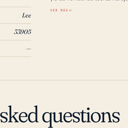
destructivas, especialmente cua
VER MÁS
Lee
baja elevación de la comunidad
causadas por fuertes lluvias, qu
33905
causar extensos daños a la prop
Históricamente, Fort Myers Sho
—
notables. El Huracán Charley en
importantes que han afectado dir
Huracán Charley fue una tormenta
fuertes y marejadas ciclónicas, 
categoría 3 en su aproximación
inundaciones debido a su gran t
tormentas destacó la vulnerabili
asked questions
viento como por agua. La prepar
cuenta el potencial de condicion