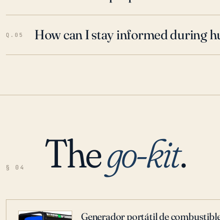
How can I stay informed during h
Q.05
The
go-kit
.
§ 04
Generador portátil de combustible