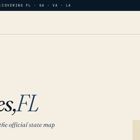
/
COVERING FL · GA · VA · LA
s,
FL
the official state map