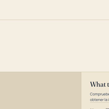
What 
Compruebe
obtener la 