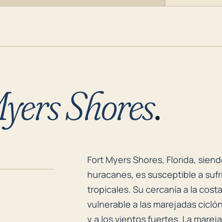
Myers Shores
.
Fort Myers Shores, Florida, sien
Fort Myers Shores, Florida, sie
huracanes, es susceptible a sufri
tropicales. Su cercanía a la cost
vulnerable a las marejadas ciclón
y a los vientos fuertes. La marej