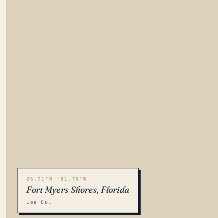
26.71°N -81.75°W
Fort Myers Shores, Florida
Lee Co.