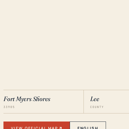
Fort Myers Shores
Lee
33905
COUNTY
VIEW OFFICIAL MAP
ENGLISH