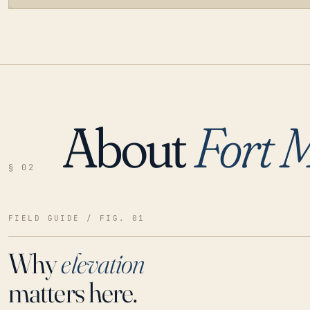
About
Fort 
LOADING…
§ 02
FIELD GUIDE / FIG. 01
Why
elevation
matters here.