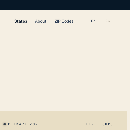
States
About
ZIP Codes
EN
· ES
PRIMARY ZONE
TIER · SURGE