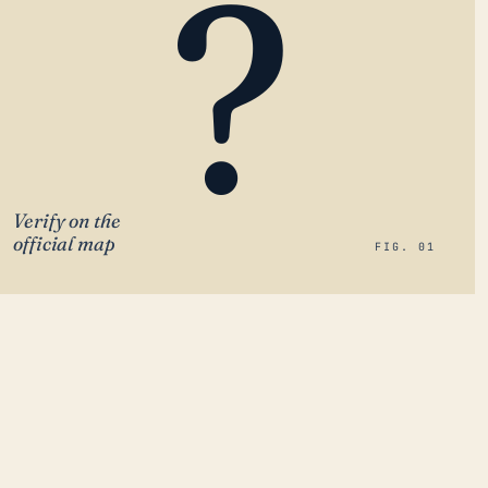
?
Verify on the
official map
FIG. 01