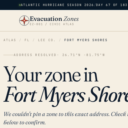
ATLANTIC HURRICANE SEASON 2026
/
DAY 67 OF 183
Evacuation
Zones
EZ–001 / CIVIC ATLAS
ATLAS
/
FL
/
LEE CO.
/
FORT MYERS SHORES
ADDRESS RESOLVED
· 26.71°N -81.75°W
Your zone in
Fort Myers Shore
We couldn't pin a zone to this exact address. Check 
below to confirm.