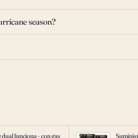
urricane season?
 dual funciona - con gas
Suminist