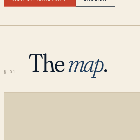
The
map
.
§ 01