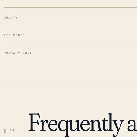
COUNTY
ZIP CODES
PRIMARY ZONE
Frequently 
§ 03