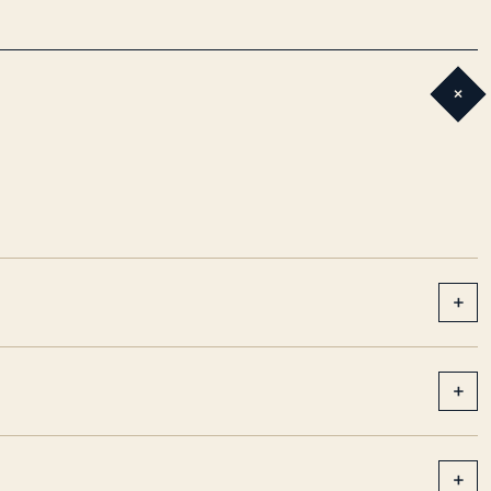
+
+
+
+