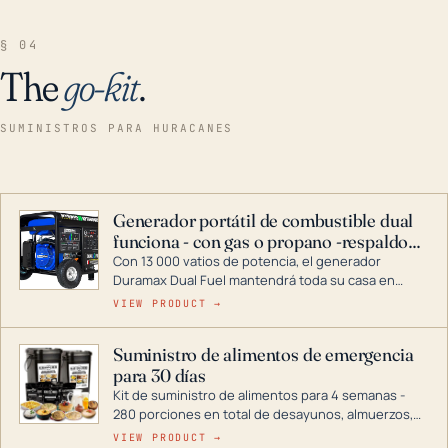
§ 04
The
go-kit
.
SUMINISTROS PARA HURACANES
Generador portátil de combustible dual
funciona - con gas o propano -respaldo
para el hogar
Con 13 000 vatios de potencia, el generador
Duramax Dual Fuel mantendrá toda su casa en
funcionamiento durante una tormenta o un corte
VIEW PRODUCT →
de energía. DuroMax es el líder de la industria en
tecnología de generadores portátiles de
Suministro de alimentos de emergencia
combustible dual, con una gama completa que
para 30 días
abarca desde inversores digitales hasta
generadores que pueden alimentar toda su casa.
Kit de suministro de alimentos para 4 semanas -
280 porciones en total de desayunos, almuerzos,
cenas y postres. Se puede almacenar durante
VIEW PRODUCT →