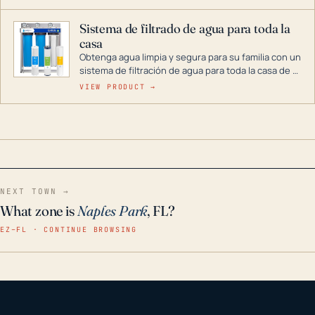
décadas si se guarda en un lugar seco.
Sistema de filtrado de agua para toda la
casa
Obtenga agua limpia y segura para su familia con un
sistema de filtración de agua para toda la casa de 3
etapas. La tecnología avanzada de este filtro
VIEW PRODUCT →
reduce los contaminantes nocivos como el cloro, el
óxido, los olores y el sabor para que disfrute de
agua cristalina y sin olores en toda su casa, incluso
en situaciones de emergencia.
NEXT TOWN →
What zone is
Naples Park
, FL?
EZ–FL · CONTINUE BROWSING