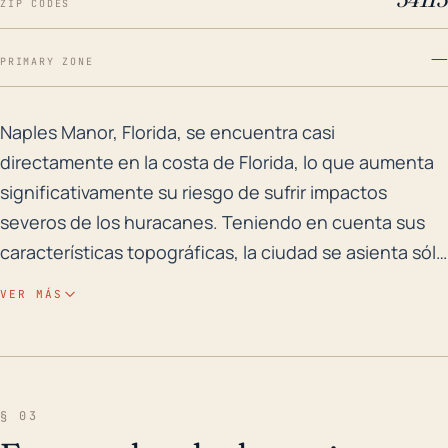
ZIP CODES
—
PRIMARY ZONE
Naples Manor, Florida, se encuentra casi directamente
Naples Manor, Florida, se encuentra casi
directamente en la costa de Florida, lo que aumenta
significativamente su riesgo de sufrir impactos
severos de los huracanes. Teniendo en cuenta sus
características topográficas, la ciudad se asienta sólo
a una elevación de aproximadamente tres metros
VER MÁS
sobre el nivel del mar, lo que la hace altamente
susceptible a la inundación por mareas de tormenta,
uno de los aspectos más peligrosos de los
huracanes. La baja elevación y la proximidad costera
§ 03
de Naples Manor magnifican los riesgos de