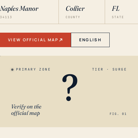
Naples Manor
Collier
FL
34113
COUNTY
STATE
VIEW OFFICIAL MAP
ENGLISH
?
PRIMARY ZONE
TIER · SURGE
Verify on the
official map
FIG. 01