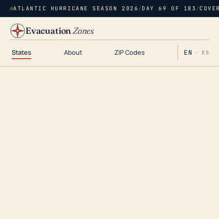
ATLANTIC HURRICANE SEASON 2026
/
DAY 69 OF 183
/
COVE
Evacuation
Zones
States
About
ZIP Codes
EN
· ES