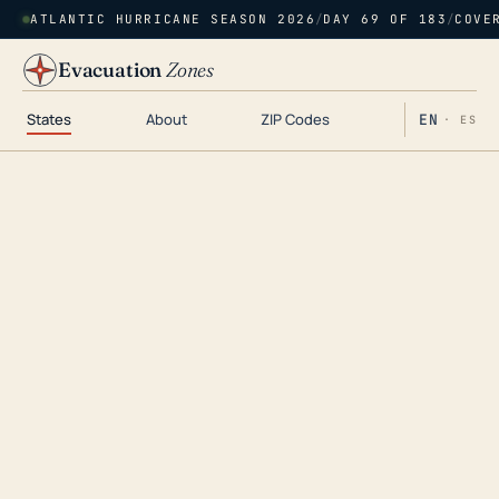
ATLANTIC HURRICANE SEASON 2026
/
DAY 69 OF 183
/
COVE
Evacuation
Zones
States
About
ZIP Codes
EN
· ES