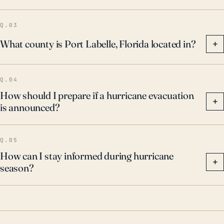
residuos de drenajes y vías fluviales, son cruciales
para mitigar estas amenazas y mejorar la capacidad
Q.03
de la ciudad para recuperarse de los impactos de los
What county is Port Labelle, Florida located in?
+
huracanes.
Q.04
How should I prepare if a hurricane evacuation
+
is announced?
Q.05
How can I stay informed during hurricane
+
season?