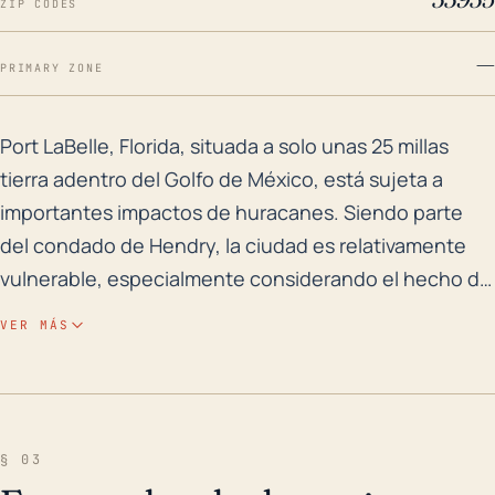
ZIP CODES
—
PRIMARY ZONE
Port LaBelle, Florida, situada a solo unas 25 millas 
Port LaBelle, Florida, situada a solo unas 25 millas
tierra adentro del Golfo de México, está sujeta a
importantes impactos de huracanes. Siendo parte
del condado de Hendry, la ciudad es relativamente
vulnerable, especialmente considerando el hecho de
que se encuentra en una región de baja altitud con la
VER MÁS
mayoría de la elevación del área por debajo de 26
pies, lo que aumenta su riesgo de inundaciones
debido a la lluvia asociada a los huracanes y la
marejada ciclónica. La topografía de la región y la
§ 03
proximidad a cuerpos de agua como el río