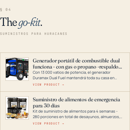
§ 04
The
go-kit
.
SUMINISTROS PARA HURACANES
Generador portátil de combustible dual
funciona - con gas o propano -respaldo
para el hogar
Con 13 000 vatios de potencia, el generador
Duramax Dual Fuel mantendrá toda su casa en
funcionamiento durante una tormenta o un corte
VIEW PRODUCT →
de energía. DuroMax es el líder de la industria en
tecnología de generadores portátiles de
Suministro de alimentos de emergencia
combustible dual, con una gama completa que
para 30 días
abarca desde inversores digitales hasta
generadores que pueden alimentar toda su casa.
Kit de suministro de alimentos para 4 semanas -
280 porciones en total de desayunos, almuerzos,
cenas y postres. Se puede almacenar durante
VIEW PRODUCT →
décadas si se guarda en un lugar seco.