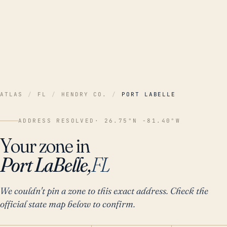
ATLAS
/
FL
/
HENDRY CO.
/
PORT LABELLE
ADDRESS RESOLVED
· 26.75°N -81.40°W
Your zone in
Port LaBelle,
FL
We couldn't pin a zone to this exact address. Check the
official state map below to confirm.