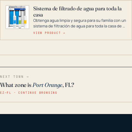
Sistema de filtrado de agua para toda la
casa
Obtenga agua limpia y segura para su familia con un
sistema de filtración de agua para toda la casa de 3
etapas. La tecnología avanzada de este filtro
VIEW PRODUCT →
reduce los contaminantes nocivos como el cloro, el
óxido, los olores y el sabor para que disfrute de
agua cristalina y sin olores en toda su casa, incluso
en situaciones de emergencia.
NEXT TOWN →
What zone is
Port Orange
, FL?
EZ–FL · CONTINUE BROWSING