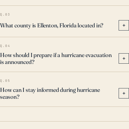
sobre los riesgos y sus responsabilidades antes,
durante y después de un huracán. Será importante
Q.03
monitorear las medidas de mitigación de
What county is Ellenton, Florida located in?
+
inundaciones para garantizar su eficacia ante estos
riesgos crecientes.
Q.04
How should I prepare if a hurricane evacuation
+
is announced?
Q.05
How can I stay informed during hurricane
+
season?