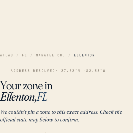
ATLAS
/
FL
/
MANATEE CO.
/
ELLENTON
ADDRESS RESOLVED
· 27.52°N -82.53°W
Your zone in
Ellenton,
FL
We couldn't pin a zone to this exact address. Check the
official state map below to confirm.