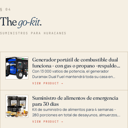
§ 04
The
go-kit
.
SUMINISTROS PARA HURACANES
Generador portátil de combustible dual
funciona - con gas o propano -respaldo
para el hogar
Con 13 000 vatios de potencia, el generador
Duramax Dual Fuel mantendrá toda su casa en
funcionamiento durante una tormenta o un corte
VIEW PRODUCT →
de energía. DuroMax es el líder de la industria en
tecnología de generadores portátiles de
Suministro de alimentos de emergencia
combustible dual, con una gama completa que
para 30 días
abarca desde inversores digitales hasta
generadores que pueden alimentar toda su casa.
Kit de suministro de alimentos para 4 semanas -
280 porciones en total de desayunos, almuerzos,
cenas y postres. Se puede almacenar durante
VIEW PRODUCT →
décadas si se guarda en un lugar seco.