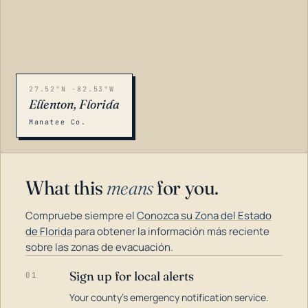
27.52°N -82.53°W
Ellenton, Florida
Manatee Co.
What this
means
for you.
Compruebe siempre el
Conozca su Zona del Estado
de Florida
para obtener la información más reciente
sobre las zonas de evacuación.
Sign up for local alerts
01
LOADING…
Your county's emergency notification service.