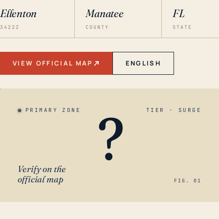
Ellenton
Manatee
FL
34222
COUNTY
STATE
VIEW OFFICIAL MAP
ENGLISH
?
PRIMARY ZONE
TIER · SURGE
Verify on the
official map
FIG. 01