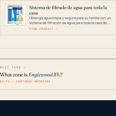
Sistema de filtrado de agua para toda la
casa
Obtenga agua limpia y segura para su familia con un
sistema de filtración de agua para toda la casa de 3
etapas. La tecnología avanzada de este filtro
VIEW PRODUCT →
reduce los contaminantes nocivos como el cloro, el
óxido, los olores y el sabor para que disfrute de
agua cristalina y sin olores en toda su casa, incluso
en situaciones de emergencia.
NEXT TOWN →
What zone is
Englewood
, FL?
EZ–FL · CONTINUE BROWSING