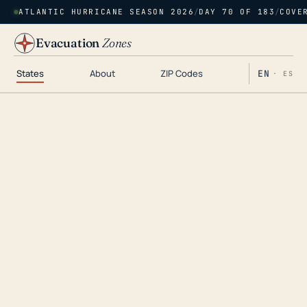
ATLANTIC HURRICANE SEASON 2026
/
DAY 70 OF 183
/
COVE
Evacuation
Zones
States
About
ZIP Codes
EN
· ES