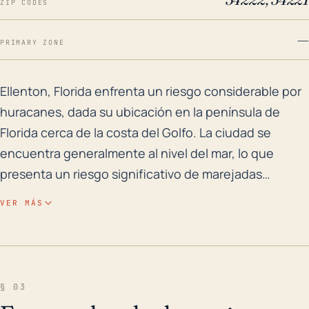
ZIP CODES
—
PRIMARY ZONE
Ellenton, Florida enfrenta un riesgo considerable por
Ellenton, Florida enfrenta un riesgo considerable por
huracanes, dada su ubicación en la península de
Florida cerca de la costa del Golfo. La ciudad se
encuentra generalmente al nivel del mar, lo que
presenta un riesgo significativo de marejadas
ciclónicas asociadas con huracanes fuertes. Las
VER MÁS
ráfagas de viento fuertes también pueden causar
daños estructurales generalizados a las propiedades,
particularmente aquellas que no están construidas
según las normas actuales resistentes a huracanes.
§ 03
Los cortes de energía y los bloqueos de carreteras