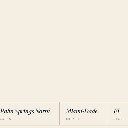
Palm Springs North
Miami-Dade
FL
33015
COUNTY
STATE