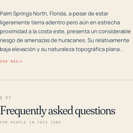
Palm Springs North, Florida, a pesar de estar ligeram
Palm Springs North, Florida, a pesar de estar
ligeramente tierra adentro pero aún en estrecha
proximidad a la costa este, presenta un considerable
riesgo de amenazas de huracanes. Su relativamente
baja elevación y su naturaleza topográfica plana
aumentan su vulnerabilidad a las inundaciones,
VER MÁS
especialmente durante los períodos de fuertes lluvias
que son comunes durante un ciclón tropical. Los
impactos de los huracanes pueden variar desde
vientos de alta velocidad que causan daños a la
§ 03
propiedad e infraestructura, hasta cortes de energía
Frequently asked questions
y la interrupción de los servicios. La ciudad también
es susceptible al impacto indirecto de los huracanes
FOR PEOPLE IN THIS ZONE
a través de las bandas de lluvia que pueden causar