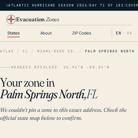
ATLANTIC HURRICANE SEASON 2026
/
DAY 71 OF 183
/
COVE
Evacuation
Zones
States
About
ZIP Codes
EN
· ES
ATLAS
/
FL
/
MIAMI-DADE CO.
/
PALM SPRINGS NORTH
ADDRESS RESOLVED
· 25.94°N -80.34°W
Your zone in
Palm Springs North,
FL
We couldn't pin a zone to this exact address. Check the
official state map below to confirm.