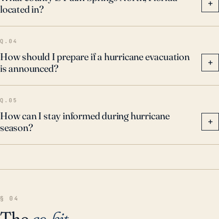
+
located in?
riesgos de los huracanes y la preparación para los
mismos.
Q.04
How should I prepare if a hurricane evacuation
+
is announced?
Q.05
How can I stay informed during hurricane
+
season?
§ 04
The
go-kit
.