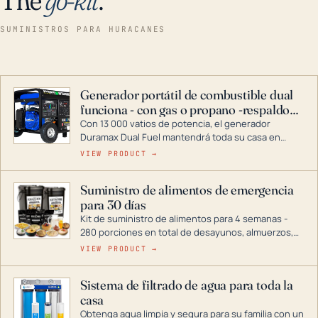
SUMINISTROS PARA HURACANES
Generador portátil de combustible dual
funciona - con gas o propano -respaldo
para el hogar
Con 13 000 vatios de potencia, el generador
Duramax Dual Fuel mantendrá toda su casa en
funcionamiento durante una tormenta o un corte
VIEW PRODUCT →
de energía. DuroMax es el líder de la industria en
tecnología de generadores portátiles de
Suministro de alimentos de emergencia
combustible dual, con una gama completa que
para 30 días
abarca desde inversores digitales hasta
generadores que pueden alimentar toda su casa.
Kit de suministro de alimentos para 4 semanas -
280 porciones en total de desayunos, almuerzos,
cenas y postres. Se puede almacenar durante
VIEW PRODUCT →
décadas si se guarda en un lugar seco.
Sistema de filtrado de agua para toda la
casa
Obtenga agua limpia y segura para su familia con un