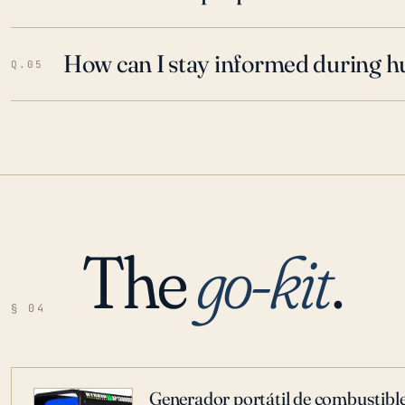
How can I stay informed during h
Q.05
The
go-kit
.
§ 04
Generador portátil de combustible