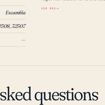
eventos de tormentas y la posi
VER MÁS
Escambia
asociados con los huracanes. Ad
tropical o huracán pueden influir
2508, 32507
marejada ciclónica. La Estación
adicionales de los huracanes co
—
infraestructura y la vegetación 
de tormentas. Durante los últimos treinta años, la Estación Pensacola ha sido
directamente impactada por vari
más notables se encuentran el H
significativo debido a los fuerte
En 2004, el Huracán Ivan causó u
que llevaron a inundaciones gen
asked questions
Sally tocó tierra justo al oeste
implacables lluvias. Estos even
los huracanes representan para 