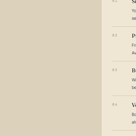
S
01
Yo
s
P
02
Fr
Av
B
03
Wa
be
V
04
Bo
al