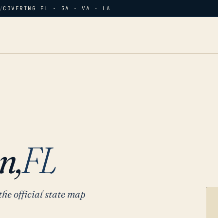
/
COVERING FL · GA · VA · LA
n,
FL
the official state map