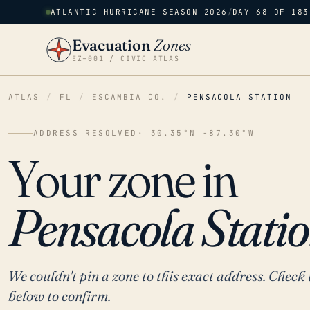
ATLANTIC HURRICANE SEASON 2026
/
DAY 68 OF 183
Evacuation
Zones
EZ–001 / CIVIC ATLAS
ATLAS
/
FL
/
ESCAMBIA CO.
/
PENSACOLA STATION
ADDRESS RESOLVED
· 30.35°N -87.30°W
Your zone in
Pensacola Statio
We couldn't pin a zone to this exact address. Check 
below to confirm.