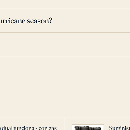
urricane season?
 dual funciona - con gas
Suminist