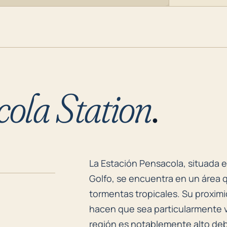
ola Station
.
La Estación Pensacola, situada e
La Estación Pensacola, situada en
Golfo, se encuentra en un área 
tormentas tropicales. Su proximid
hacen que sea particularmente vu
región es notablemente alto debi