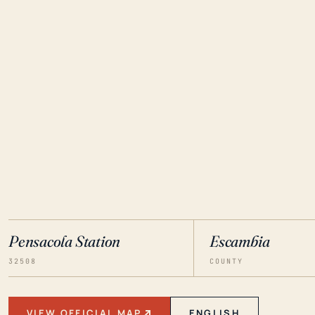
Pensacola Station
Escambia
32508
COUNTY
VIEW OFFICIAL MAP
ENGLISH