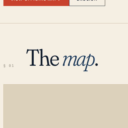
The
map
.
§ 01