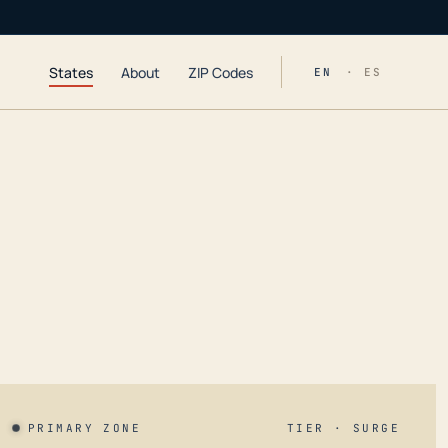
States
About
ZIP Codes
EN
· ES
PRIMARY ZONE
TIER · SURGE