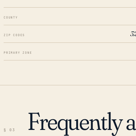
COUNTY
3
ZIP CODES
PRIMARY ZONE
Frequently 
§ 03