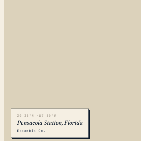
30.35°N -87.30°W
Pensacola Station, Florida
Escambia Co.