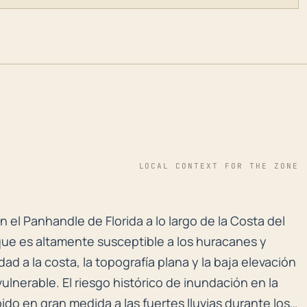
LOCAL CONTEXT FOR THE ZONE
n el Panhandle de Florida a lo largo de la Costa del 
 el Panhandle de Florida a lo largo de la Costa del
que es altamente susceptible a los huracanes y
ad a la costa, la topografía plana y la baja elevación
lnerable. El riesgo histórico de inundación en la
do en gran medida a las fuertes lluvias durante los