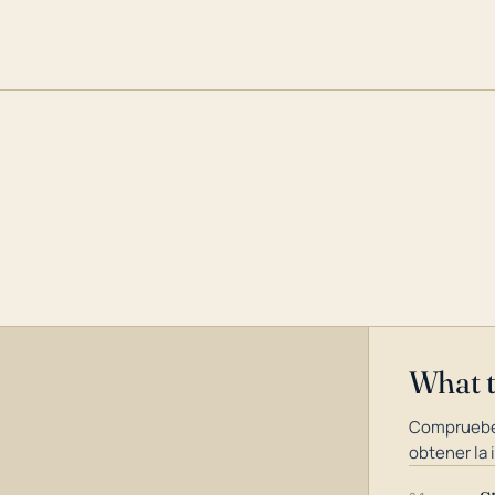
What 
Compruebe
obtener la 