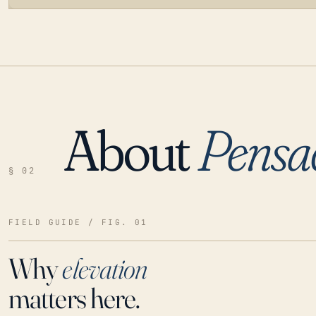
About
Pensac
LOADING…
§ 02
FIELD GUIDE / FIG. 01
Why
elevation
matters here.