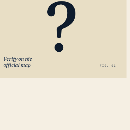
?
Verify on the
official map
FIG. 01