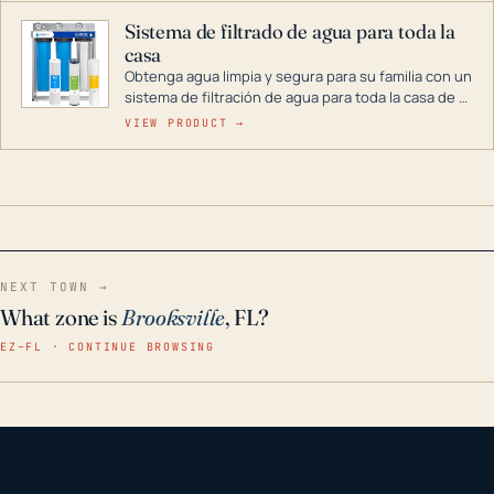
Sistema de filtrado de agua para toda la
casa
Obtenga agua limpia y segura para su familia con un
sistema de filtración de agua para toda la casa de 3
etapas. La tecnología avanzada de este filtro
VIEW PRODUCT →
reduce los contaminantes nocivos como el cloro, el
óxido, los olores y el sabor para que disfrute de
agua cristalina y sin olores en toda su casa, incluso
en situaciones de emergencia.
NEXT TOWN →
What zone is
Brooksville
, FL?
EZ–FL · CONTINUE BROWSING