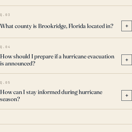
Atlántico, causó daños extensos a la infraestructura
debido a la combinación de vientos fuertes, lluvia
Q.03
intensa y aguas de inundación. Dada su historia
What county is Brookridge, Florida located in?
+
climática y posición geográfica, es esencial
desarrollar planes estrictos de preparación para
Q.04
huracanes para Brookridge.
How should I prepare if a hurricane evacuation
+
is announced?
Q.05
How can I stay informed during hurricane
+
season?