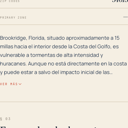
ZIP CODES
—
PRIMARY ZONE
Brookridge, Florida, situado aproximadamente a 15 mill
Brookridge, Florida, situado aproximadamente a 15
millas hacia el interior desde la Costa del Golfo, es
vulnerable a tormentas de alta intensidad y
huracanes. Aunque no está directamente en la costa
y puede estar a salvo del impacto inicial de las
marejadas ciclónicas, su ubicación podría exponerlo
VER MÁS
a fuertes lluvias y vientos fuertes y dañinos a menudo
asociados con los huracanes. El pueblo está situado
a una elevación relativamente baja con una altura
media de solo 85 pies sobre el nivel del mar, lo que
§ 03
aumenta su vulnerabilidad a las inundaciones,