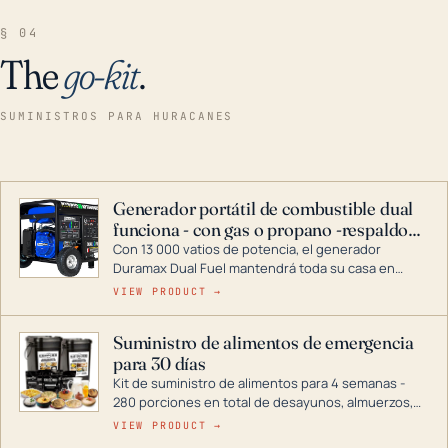
§ 04
The
go-kit
.
SUMINISTROS PARA HURACANES
Generador portátil de combustible dual
funciona - con gas o propano -respaldo
para el hogar
Con 13 000 vatios de potencia, el generador
Duramax Dual Fuel mantendrá toda su casa en
funcionamiento durante una tormenta o un corte
VIEW PRODUCT →
de energía. DuroMax es el líder de la industria en
tecnología de generadores portátiles de
Suministro de alimentos de emergencia
combustible dual, con una gama completa que
para 30 días
abarca desde inversores digitales hasta
generadores que pueden alimentar toda su casa.
Kit de suministro de alimentos para 4 semanas -
280 porciones en total de desayunos, almuerzos,
cenas y postres. Se puede almacenar durante
VIEW PRODUCT →
décadas si se guarda en un lugar seco.