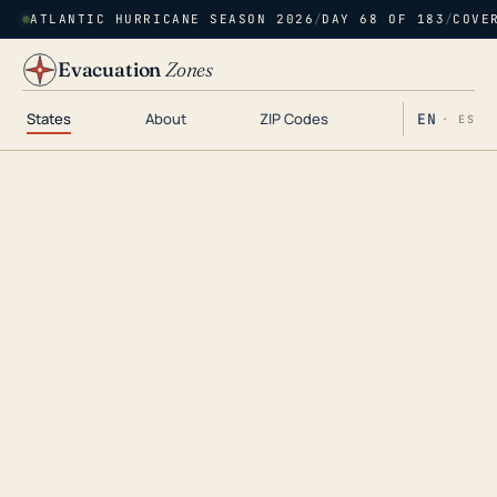
ATLANTIC HURRICANE SEASON 2026
/
DAY 68 OF 183
/
COVE
Evacuation
Zones
States
About
ZIP Codes
EN
· ES