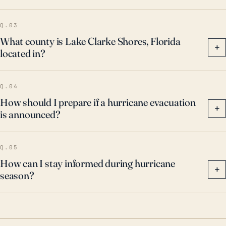
contra inundaciones, la instalación de
contraventanas para huracanes y el suministro de
Q.03
emergencia disponibles para la comunidad.
What county is Lake Clarke Shores, Florida
+
located in?
Q.04
How should I prepare if a hurricane evacuation
+
is announced?
Q.05
How can I stay informed during hurricane
+
season?