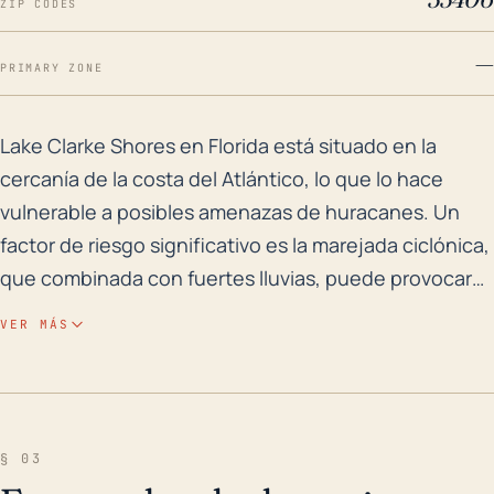
ZIP CODES
—
PRIMARY ZONE
Lake Clarke Shores en Florida está situado en la cerc
Lake Clarke Shores en Florida está situado en la
cercanía de la costa del Atlántico, lo que lo hace
vulnerable a posibles amenazas de huracanes. Un
factor de riesgo significativo es la marejada ciclónica,
que combinada con fuertes lluvias, puede provocar
inundaciones destructivas en el área. Como la ciudad
VER MÁS
está relativamente cerca del nivel del mar, con una
elevación media de aproximadamente 16 pies, el
riesgo de inundación por marejadas ciclónicas y
fuertes lluvias es considerablemente alto. El sistema
§ 03
interconectado de ríos y lagos de la región también