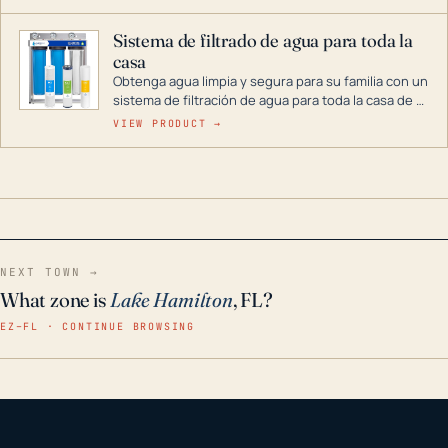
décadas si se guarda en un lugar seco.
Sistema de filtrado de agua para toda la
casa
Obtenga agua limpia y segura para su familia con un
sistema de filtración de agua para toda la casa de 3
etapas. La tecnología avanzada de este filtro
VIEW PRODUCT →
reduce los contaminantes nocivos como el cloro, el
óxido, los olores y el sabor para que disfrute de
agua cristalina y sin olores en toda su casa, incluso
en situaciones de emergencia.
NEXT TOWN →
What zone is
Lake Hamilton
, FL?
EZ–FL · CONTINUE BROWSING