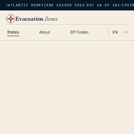
ATLANTIC HURRICANE SEASON 2026
/
DAY 68 OF 183
/
COVE
Evacuation
Zones
States
About
ZIP Codes
EN
· ES