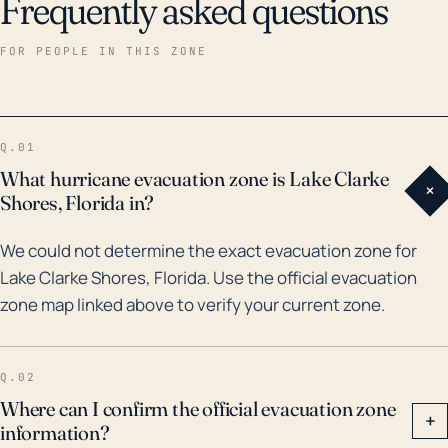
Frequently asked questions
puede contribuir a aumentar los niveles de agua
durante un huracán. Históricamente, Lake Clarke
FOR PEOPLE IN THIS ZONE
Shores ha experimentado los impactos de varios
huracanes y tormentas tropicales importantes. En
2004, los huracanes Frances y Jeanne trajeron
Q.01
vientos intensos y lluvias sustanciales al área,
What hurricane evacuation zone is Lake Clarke
+
causando daños considerables. El evento más
Shores, Florida in?
notable de los últimos 30 años fue el huracán Irma en
We could not determine the exact evacuation zone for
2017. Esta tormenta se clasificó como un huracán de
Lake Clarke Shores, Florida. Use the official evacuation
categoría 4 y provocó inundaciones significativas en
zone map linked above to verify your current zone.
Lake Clarke Shores. Dado el riesgo histórico de
inundación, los residentes deben estar bien
preparados para los procesos de evacuación y
Q.02
recuperación en futuros eventos de tormentas. Se
Where can I confirm the official evacuation zone
+
information?
recomienda una comprensión profunda del seguro