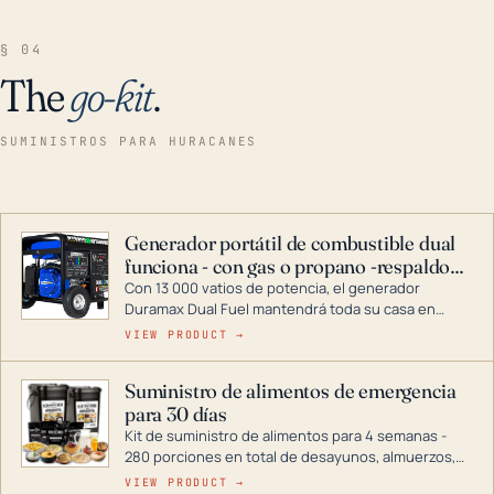
§ 04
The
go-kit
.
SUMINISTROS PARA HURACANES
Generador portátil de combustible dual
funciona - con gas o propano -respaldo
para el hogar
Con 13 000 vatios de potencia, el generador
Duramax Dual Fuel mantendrá toda su casa en
funcionamiento durante una tormenta o un corte
VIEW PRODUCT →
de energía. DuroMax es el líder de la industria en
tecnología de generadores portátiles de
Suministro de alimentos de emergencia
combustible dual, con una gama completa que
para 30 días
abarca desde inversores digitales hasta
generadores que pueden alimentar toda su casa.
Kit de suministro de alimentos para 4 semanas -
280 porciones en total de desayunos, almuerzos,
cenas y postres. Se puede almacenar durante
VIEW PRODUCT →