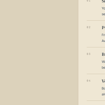
S
01
Yo
s
P
02
Fr
Av
B
03
Wa
be
V
04
Bo
al