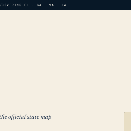
/
COVERING FL · GA · VA · LA
the official state map