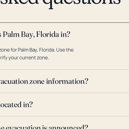
 Palm Bay, Florida in?
ne for Palm Bay, Florida. Use the
rify your current zone.
evacuation zone information?
located in?
ne evacuation is announced?