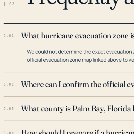
§ 03
What hurricane evacuation zone is
Q.01
We could not determine the exact evacuation zo
official evacuation zone map linked above to ve
Where can I confirm the official 
Q.02
What county is Palm Bay, Florida 
Q.03
How should I prepare if a hurrica
Q.04