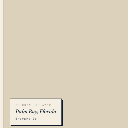
28.00°N -80.67°W
Palm Bay, Florida
Brevard Co.