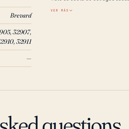
del mar y las inundaciones provo
VER MÁS
Brevard
ocasionar mayor cantidad de dañ
tierra pueden causar daños signif
905, 32907,
inundación marina, debido a la posición d
2910, 32911
años, Palm Bay ha sido impactada
Andrew en 1992 causó daños cons
—
afectada como otras áreas. Más 
huracanes Frances y Jeanne en 2
daños generalizados por inundac
grave aumento del nivel del mar 
Tormenta Tropical y Hurricane, D
infraestructura en Palm Bay. Debi
de Palm Bay, es esencial que los
asked questions
advertencias de huracanes e i