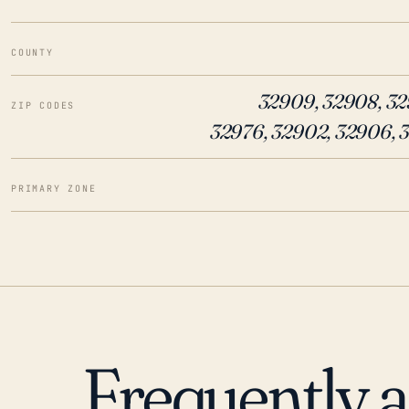
COUNTY
32909, 32908, 32
ZIP CODES
32976, 32902, 32906, 3
PRIMARY ZONE
Frequently 