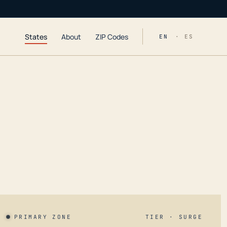
States
About
ZIP Codes
EN
· ES
PRIMARY ZONE
TIER · SURGE