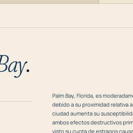
Bay
.
Palm Bay, Florida, es moderadame
Palm Bay, Florida, es moderadam
debido a su proximidad relativa a 
ciudad aumenta su susceptibilida
ambos efectos destructivos prim
visto su cuota de estragos causa