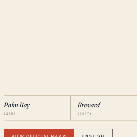
Palm Bay
Brevard
32909
COUNTY
VIEW OFFICIAL MAP
ENGLISH