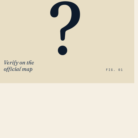
?
Verify on the
official map
FIG. 01