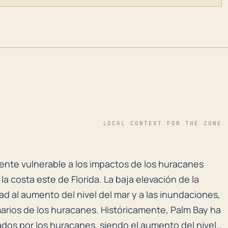
LOCAL CONTEXT FOR THE ZONE
nte vulnerable a los impactos de los huracanes debido
ente vulnerable a los impactos de los huracanes
la costa este de Florida. La baja elevación de la
d al aumento del nivel del mar y a las inundaciones,
arios de los huracanes. Históricamente, Palm Bay ha
dos por los huracanes, siendo el aumento del nivel