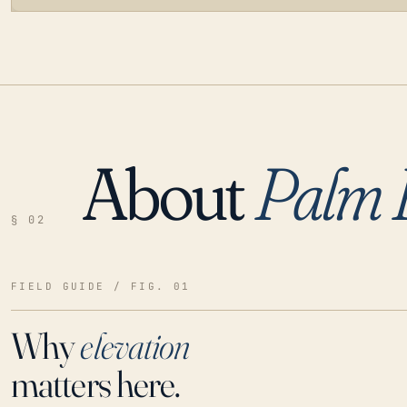
About
Palm 
LOADING…
§ 02
FIELD GUIDE / FIG. 01
Why
elevation
matters here.