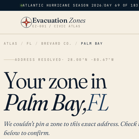
ATLANTIC HURRICANE SEASON 2026
/
DAY 69 OF 183
Evacuation
Zones
EZ–001 / CIVIC ATLAS
ATLAS
/
FL
/
BREVARD CO.
/
PALM BAY
ADDRESS RESOLVED
· 28.00°N -80.67°W
Your zone in
Palm Bay,
FL
We couldn't pin a zone to this exact address. Check 
below to confirm.