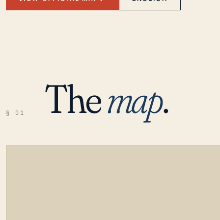
The
map
.
§ 01