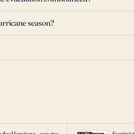
urricane season?
 dual funciona - con gas
Suminist