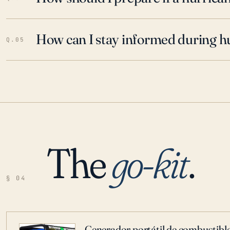
How can I stay informed during h
Q.05
The
go-kit
.
§ 04
Generador portátil de combustible