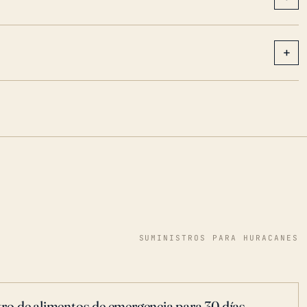
+
SUMINISTROS PARA HURACANES
ro de alimentos de emergencia para 30 días