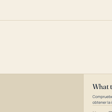
What 
Compruebe
obtener la 