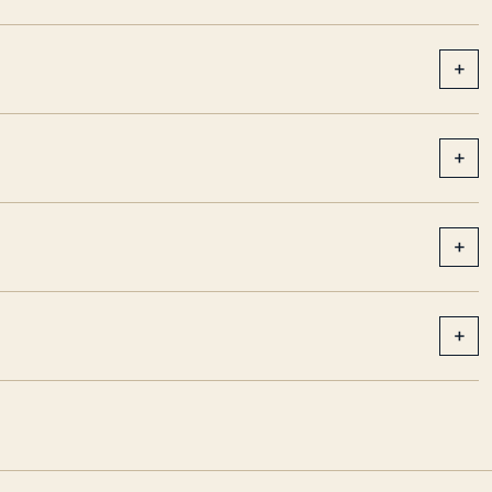
+
+
+
+