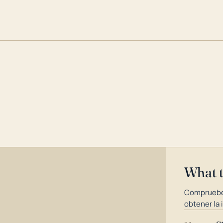
What 
Compruebe
obtener la 