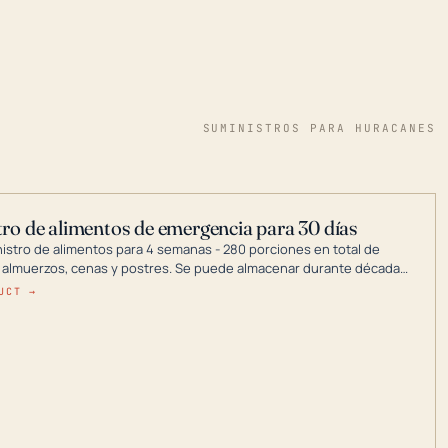
SUMINISTROS PARA HURACANES
ro de alimentos de emergencia para 30 días
nistro de alimentos para 4 semanas - 280 porciones en total de
 almuerzos, cenas y postres. Se puede almacenar durante décadas
a en un lugar seco.
UCT →