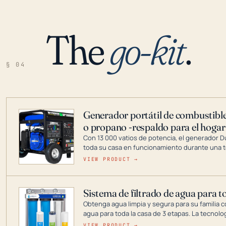
The
go-kit
.
§ 04
Generador portátil de combustible
o propano -respaldo para el hogar
Con 13 000 vatios de potencia, el generador 
toda su casa en funcionamiento durante una t
DuroMax es el líder de la industria en tecnolo
VIEW PRODUCT →
combustible dual, con una gama completa que
digitales hasta generadores que pueden alime
Sistema de filtrado de agua para t
Obtenga agua limpia y segura para su familia c
agua para toda la casa de 3 etapas. La tecnolo
reduce los contaminantes nocivos como el cloro
VIEW PRODUCT →