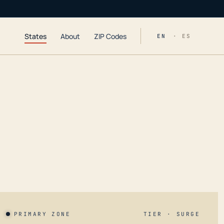
States
About
ZIP Codes
EN
· ES
PRIMARY ZONE
TIER · SURGE