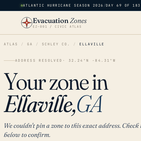
ATLANTIC HURRICANE SEASON 2026
/
DAY 69 OF 183
Evacuation
Zones
EZ–001 / CIVIC ATLAS
ATLAS
/
GA
/
SCHLEY CO.
/
ELLAVILLE
ADDRESS RESOLVED
· 32.24°N -84.31°W
Your zone in
Ellaville,
GA
We couldn't pin a zone to this exact address. Check 
below to confirm.