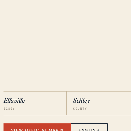
Ellaville
Schley
31806
COUNTY
VIEW OFFICIAL MAP
ENGLISH