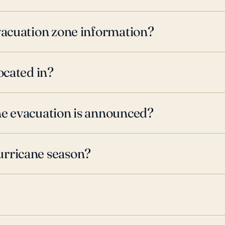
evacuation zone information?
ocated in?
ne evacuation is announced?
urricane season?