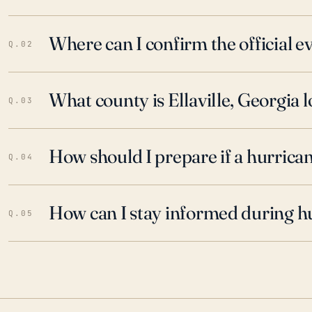
Where can I confirm the official 
Q.02
What county is Ellaville, Georgia l
Q.03
How should I prepare if a hurrica
Q.04
How can I stay informed during h
Q.05