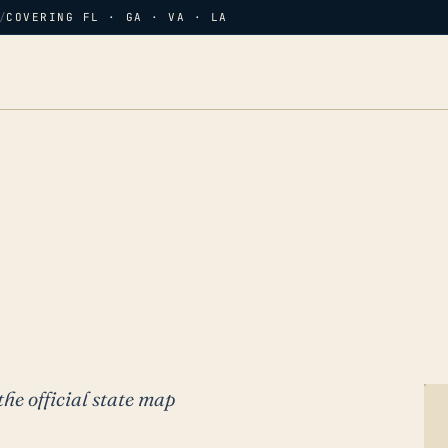
/
COVERING FL · GA · VA · LA
the official state map