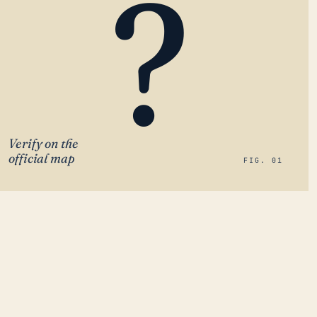
?
Verify on the
official map
FIG. 01