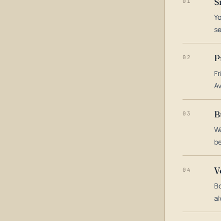
S
01
Yo
s
P
02
Fr
Av
B
03
Wa
be
V
04
Bo
al