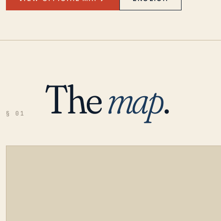
The
map
.
§ 01