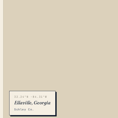
32.24°N -84.31°W
Ellaville, Georgia
Schley Co.