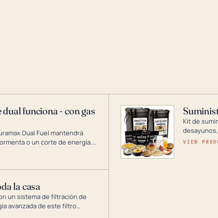
 dual funciona - con gas
Suminist
Kit de sumi
desayunos,
Duramax Dual Fuel mantendrá
si se guard
ormenta o un corte de energía.
VIEW PROD
gía de generadores portátiles de
 abarca desde inversores
ntar toda su casa.
oda la casa
on un sistema de filtración de
gía avanzada de este filtro
, el óxido, los olores y el sabor