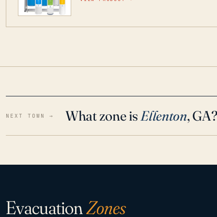
para que disfrute de agua cristalina y sin olor
situaciones de emergencia.
What zone is
Ellenton
, GA
NEXT TOWN →
Evacuation
Zones