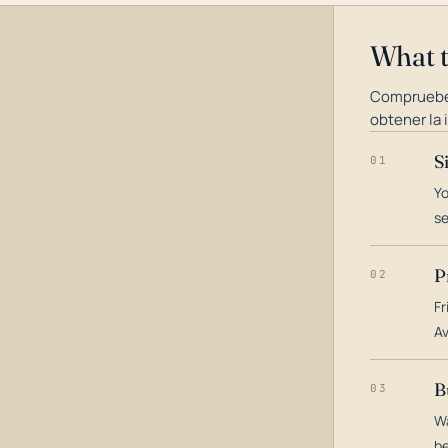
What 
Compruebe
obtener la 
S
01
Yo
s
P
02
Fr
Av
B
03
Wa
be