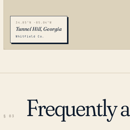
34.85°N -85.04°W
Tunnel Hill, Georgia
Whitfield Co.
Frequently 
LOADING…
§ 03