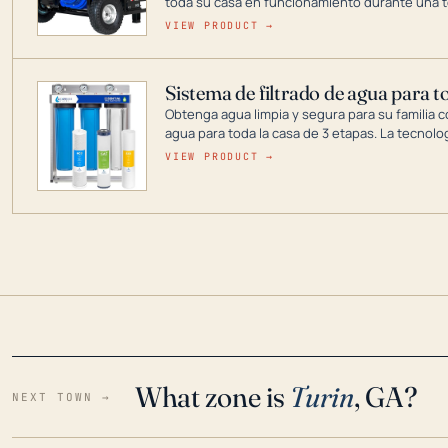
toda su casa en funcionamiento durante una t
DuroMax es el líder de la industria en tecnolo
VIEW PRODUCT →
combustible dual, con una gama completa que
digitales hasta generadores que pueden alime
Sistema de filtrado de agua para t
Obtenga agua limpia y segura para su familia c
agua para toda la casa de 3 etapas. La tecnolo
reduce los contaminantes nocivos como el cloro
VIEW PRODUCT →
para que disfrute de agua cristalina y sin olor
situaciones de emergencia.
What zone is
Turin
, GA?
NEXT TOWN →