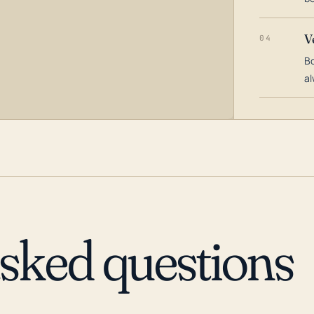
V
04
Bo
al
asked questions