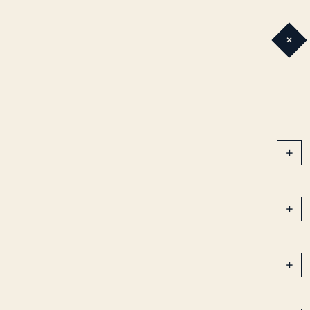
+
+
+
+