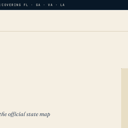
/
COVERING FL · GA · VA · LA
the official state map