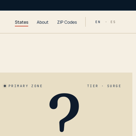
States
About
ZIP Codes
EN
· ES
?
PRIMARY ZONE
TIER · SURGE