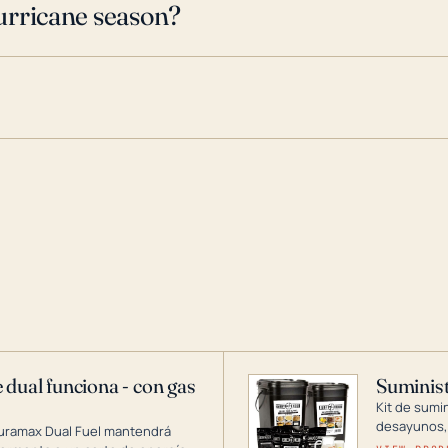
urricane season?
 dual funciona - con gas
Suminist
Kit de sumi
desayunos,
Duramax Dual Fuel mantendrá
si se guard