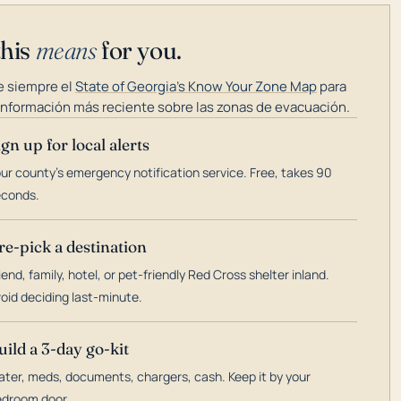
this
means
for you.
 siempre el
State of Georgia's Know Your Zone Map
para
información más reciente sobre las zonas de evacuación.
ign up for local alerts
ur county's emergency notification service. Free, takes 90
econds.
re-pick a destination
iend, family, hotel, or pet-friendly Red Cross shelter inland.
oid deciding last-minute.
uild a 3-day go-kit
ter, meds, documents, chargers, cash. Keep it by your
droom door.