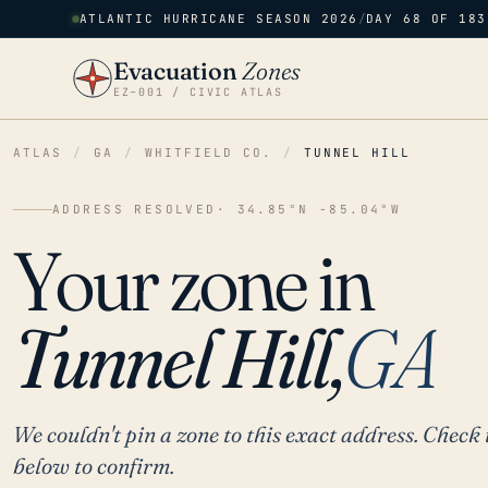
ATLANTIC HURRICANE SEASON 2026
/
DAY 68 OF 183
Evacuation
Zones
EZ–001 / CIVIC ATLAS
ATLAS
/
GA
/
WHITFIELD CO.
/
TUNNEL HILL
ADDRESS RESOLVED
· 34.85°N -85.04°W
Your zone in
Tunnel Hill,
GA
We couldn't pin a zone to this exact address. Check 
below to confirm.