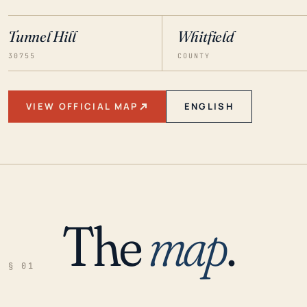
Tunnel Hill
Whitfield
30755
COUNTY
VIEW OFFICIAL MAP
ENGLISH
The
map
.
§ 01