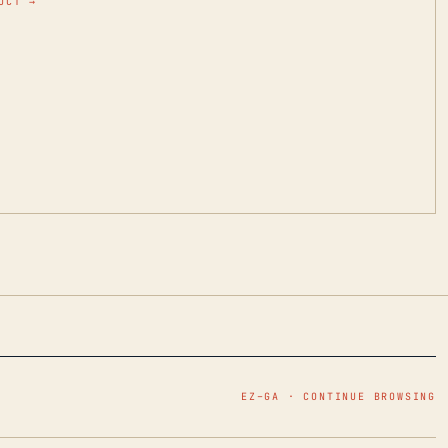
UCT →
EZ–GA · CONTINUE BROWSING