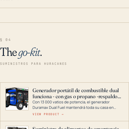
§ 04
The
go-kit
.
SUMINISTROS PARA HURACANES
Generador portátil de combustible dual
funciona - con gas o propano -respaldo
para el hogar
Con 13 000 vatios de potencia, el generador
Duramax Dual Fuel mantendrá toda su casa en
funcionamiento durante una tormenta o un corte
VIEW PRODUCT →
de energía. DuroMax es el líder de la industria en
tecnología de generadores portátiles de
Suministro de alimentos de emergencia