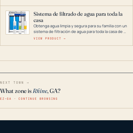
décadas si se guarda en un lugar seco.
Sistema de filtrado de agua para toda la
casa
Obtenga agua limpia y segura para su familia con un
sistema de filtración de agua para toda la casa de 3
etapas. La tecnología avanzada de este filtro
VIEW PRODUCT →
reduce los contaminantes nocivos como el cloro, el
óxido, los olores y el sabor para que disfrute de
agua cristalina y sin olores en toda su casa, incluso
en situaciones de emergencia.
NEXT TOWN →
What zone is
Rhine
, GA?
EZ–GA · CONTINUE BROWSING