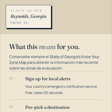
32.56°N -84.10°W
Reynolds, Georgia
Taylor Co.
What this
means
for you.
Compruebe siempre el
State of Georgia's Know Your
Zone Map
para obtener la información más reciente
sobre las zonas de evacuación.
Sign up for local alerts
01
LOADING…
Your county's emergency notification service.
Free, takes 90 seconds.
Pre-pick a destination
02