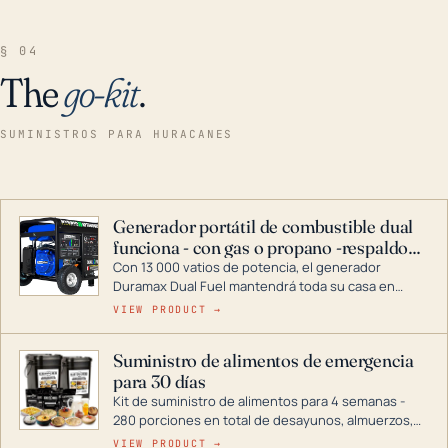
§ 04
The
go-kit
.
SUMINISTROS PARA HURACANES
Generador portátil de combustible dual
funciona - con gas o propano -respaldo
para el hogar
Con 13 000 vatios de potencia, el generador
Duramax Dual Fuel mantendrá toda su casa en
funcionamiento durante una tormenta o un corte
VIEW PRODUCT →
de energía. DuroMax es el líder de la industria en
tecnología de generadores portátiles de
Suministro de alimentos de emergencia
combustible dual, con una gama completa que
para 30 días
abarca desde inversores digitales hasta
generadores que pueden alimentar toda su casa.
Kit de suministro de alimentos para 4 semanas -
280 porciones en total de desayunos, almuerzos,
cenas y postres. Se puede almacenar durante
VIEW PRODUCT →