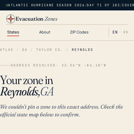
ATLANTIC HURRICANE SEASON 2026
/
DAY 71 OF 183
/
COVE
Evacuation
Zones
States
About
ZIP Codes
EN
· ES
ATLAS
/
GA
/
TAYLOR CO.
/
REYNOLDS
ADDRESS RESOLVED
· 32.56°N -84.10°W
Your zone in
Reynolds,
GA
We couldn't pin a zone to this exact address. Check the
official state map below to confirm.