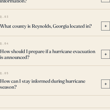
information?
Q.03
What county is Reynolds, Georgia located in?
+
Q.04
How should I prepare if a hurricane evacuation
+
is announced?
Q.05
How can I stay informed during hurricane
+
season?