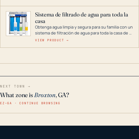
décadas si se guarda en un lugar seco.
Sistema de filtrado de agua para toda la
casa
Obtenga agua limpia y segura para su familia con un
sistema de filtración de agua para toda la casa de 3
etapas. La tecnología avanzada de este filtro
VIEW PRODUCT →
reduce los contaminantes nocivos como el cloro, el
óxido, los olores y el sabor para que disfrute de
agua cristalina y sin olores en toda su casa, incluso
en situaciones de emergencia.
NEXT TOWN →
What zone is
Broxton
, GA?
EZ–GA · CONTINUE BROWSING