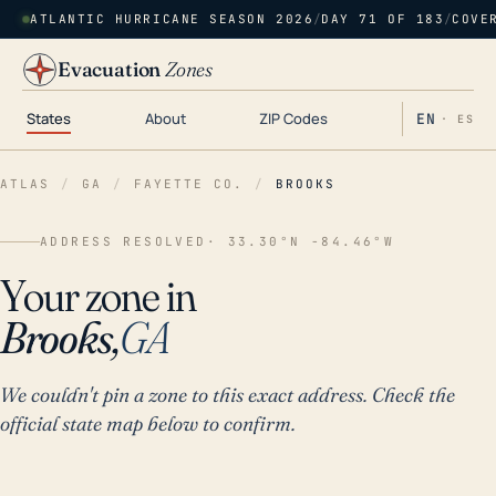
ATLANTIC HURRICANE SEASON 2026
/
DAY 71 OF 183
/
COVE
Evacuation
Zones
States
About
ZIP Codes
EN
· ES
ATLAS
/
GA
/
FAYETTE CO.
/
BROOKS
ADDRESS RESOLVED
· 33.30°N -84.46°W
Your zone in
Brooks,
GA
We couldn't pin a zone to this exact address. Check the
official state map below to confirm.