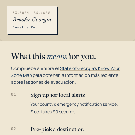
33.30°N -84.46°W
Brooks, Georgia
Fayette Co.
What this
means
for you.
Compruebe siempre el
State of Georgia's Know Your
Zone Map
para obtener la información más reciente
sobre las zonas de evacuación.
Sign up for local alerts
01
LOADING…
Your county's emergency notification service.
Free, takes 90 seconds.
Pre-pick a destination
02