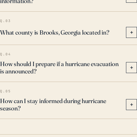
information?
Q.03
What county is Brooks, Georgia located in?
+
Q.04
How should I prepare if a hurricane evacuation
+
is announced?
Q.05
How can I stay informed during hurricane
+
season?