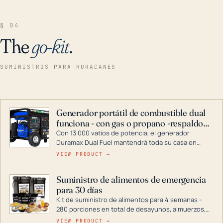
§ 04
The
go-kit
.
SUMINISTROS PARA HURACANES
Generador portátil de combustible dual
funciona - con gas o propano -respaldo
para el hogar
Con 13 000 vatios de potencia, el generador
Duramax Dual Fuel mantendrá toda su casa en
funcionamiento durante una tormenta o un corte
VIEW PRODUCT →
de energía. DuroMax es el líder de la industria en
tecnología de generadores portátiles de
Suministro de alimentos de emergencia
combustible dual, con una gama completa que
para 30 días
abarca desde inversores digitales hasta
generadores que pueden alimentar toda su casa.
Kit de suministro de alimentos para 4 semanas -
280 porciones en total de desayunos, almuerzos,
cenas y postres. Se puede almacenar durante
VIEW PRODUCT →