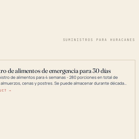
SUMINISTROS PARA HURACANES
ro de alimentos de emergencia para 30 días
nistro de alimentos para 4 semanas - 280 porciones en total de
 almuerzos, cenas y postres. Se puede almacenar durante décadas
a en un lugar seco.
UCT →