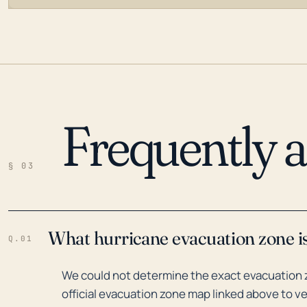
Frequently 
LOADING…
§ 03
What hurricane evacuation zone is
Q.01
We could not determine the exact evacuation z
official evacuation zone map linked above to ve