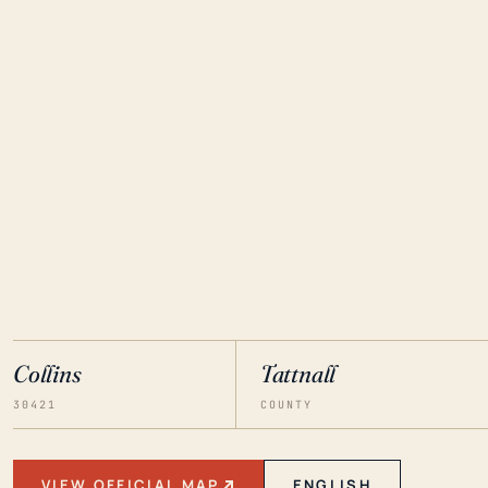
Collins
Tattnall
30421
COUNTY
VIEW OFFICIAL MAP
ENGLISH