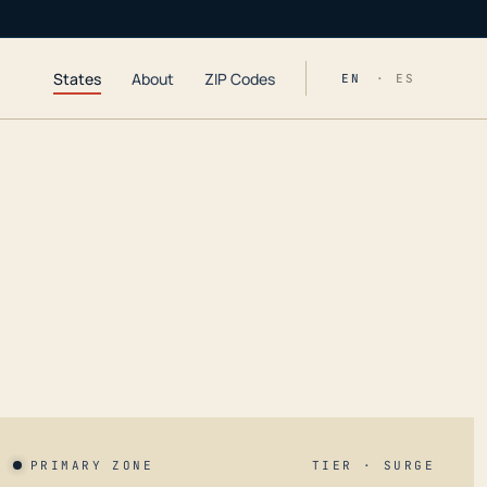
States
About
ZIP Codes
EN
· ES
PRIMARY ZONE
TIER · SURGE