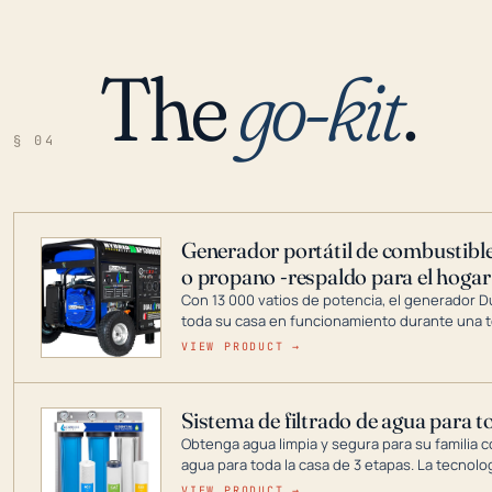
The
go-kit
.
§ 04
Generador portátil de combustible
o propano -respaldo para el hogar
Con 13 000 vatios de potencia, el generador 
toda su casa en funcionamiento durante una t
DuroMax es el líder de la industria en tecnolo
VIEW PRODUCT →
combustible dual, con una gama completa que
digitales hasta generadores que pueden alime
Sistema de filtrado de agua para t
Obtenga agua limpia y segura para su familia c
agua para toda la casa de 3 etapas. La tecnolo
reduce los contaminantes nocivos como el cloro
VIEW PRODUCT →