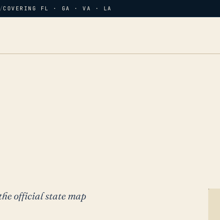
/
COVERING FL · GA · VA · LA
the official state map