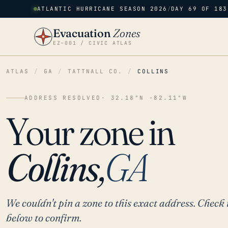
ATLANTIC HURRICANE SEASON 2026
/
DAY 69 OF 183
Evacuation
Zones
EZ–001 / CIVIC ATLAS
ATLAS
/
GA
/
TATTNALL CO.
/
COLLINS
ADDRESS RESOLVED
· 32.18°N -82.11°W
Your zone in
Collins,
GA
We couldn't pin a zone to this exact address. Check 
below to confirm.