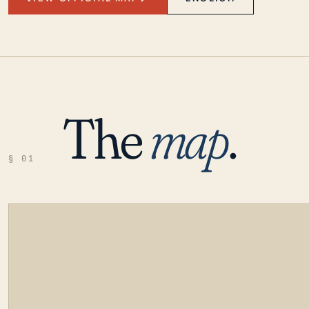
The
map
.
§ 01