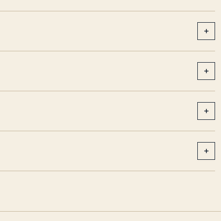
+
+
+
+