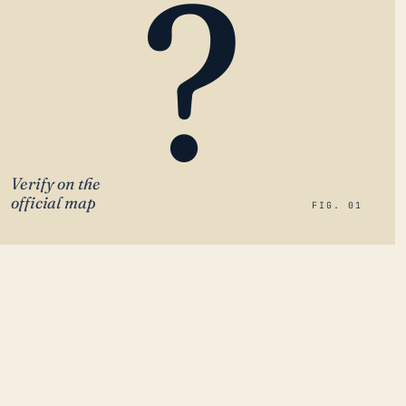
?
Verify on the
official map
FIG. 01