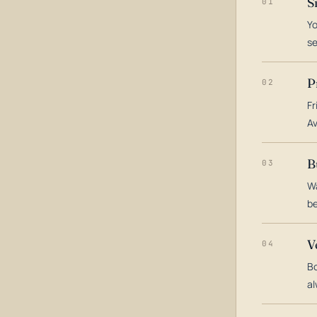
S
01
Yo
s
P
02
Fr
Av
B
03
Wa
be
V
04
Bo
al