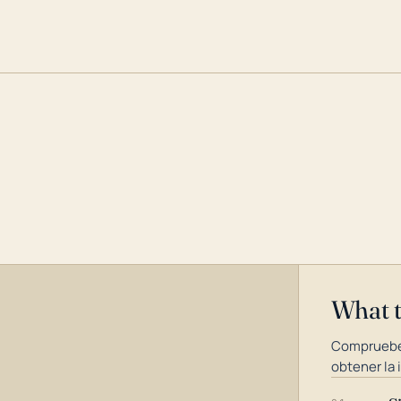
What 
Compruebe
obtener la 