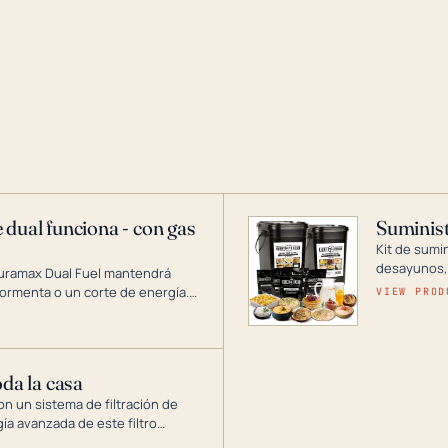
 dual funciona - con gas
Suminist
Kit de sumi
desayunos,
Duramax Dual Fuel mantendrá
si se guard
ormenta o un corte de energía.
VIEW PROD
gía de generadores portátiles de
 abarca desde inversores
ntar toda su casa.
oda la casa
on un sistema de filtración de
gía avanzada de este filtro
, el óxido, los olores y el sabor