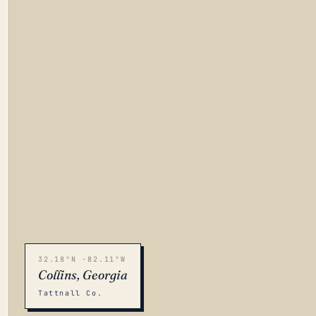
32.18°N -82.11°W
Collins, Georgia
Tattnall Co.