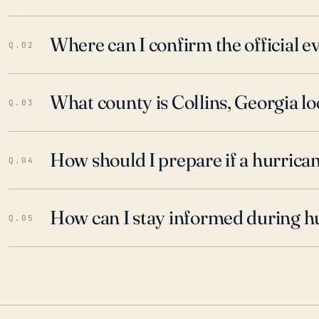
Where can I confirm the official 
Q.02
What county is Collins, Georgia lo
Q.03
How should I prepare if a hurrica
Q.04
How can I stay informed during h
Q.05