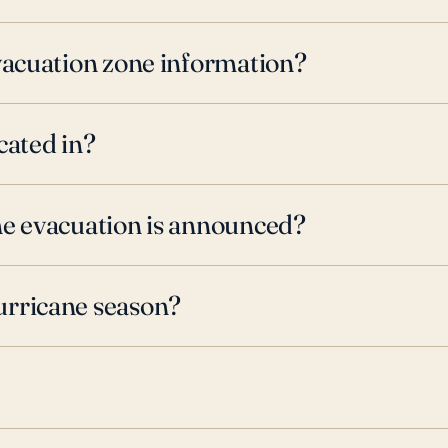
evacuation zone information?
cated in?
ne evacuation is announced?
urricane season?