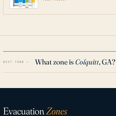
para que disfrute de agua cristalina y sin olor
situaciones de emergencia.
What zone is
Colquitt
, GA?
NEXT TOWN →
Evacuation
Zones