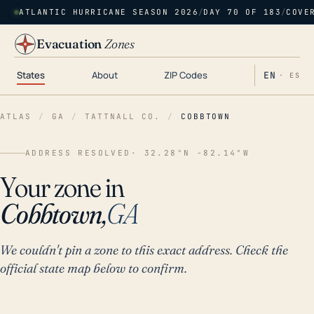
ATLANTIC HURRICANE SEASON 2026
/
DAY 70 OF 183
/
COVE
Evacuation
Zones
States
About
ZIP Codes
EN
· ES
ATLAS
/
GA
/
TATTNALL CO.
/
COBBTOWN
ADDRESS RESOLVED
· 32.28°N -82.14°W
Your zone in
Cobbtown,
GA
We couldn't pin a zone to this exact address. Check the
official state map below to confirm.