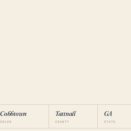
Cobbtown
Tattnall
GA
30420
COUNTY
STATE