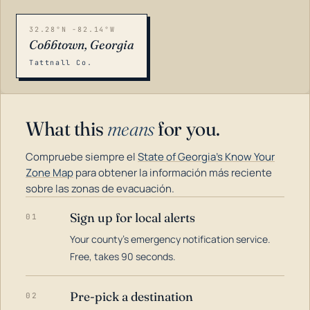
32.28°N -82.14°W
Cobbtown, Georgia
Tattnall Co.
What this
means
for you.
Compruebe siempre el
State of Georgia's Know Your
Zone Map
para obtener la información más reciente
sobre las zonas de evacuación.
Sign up for local alerts
01
LOADING…
Your county's emergency notification service.
Free, takes 90 seconds.
Pre-pick a destination
02