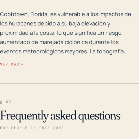
Cobbtown, Florida, es vulnerable a los impactos de l
Cobbtown, Florida, es vulnerable a los impactos de
los huracanes debido a su baja elevación y
proximidad a la costa, lo que significa un riesgo
aumentado de marejada ciclónica durante los
eventos meteorológicos mayores. La topografía
predominantemente plana de la región no ayuda
VER MÁS
sustancialmente a prevenir la acumulación de aguas
de inundación. Además, como la ciudad no está
completamente sin acceso al mar, los vientos fuertes
también pueden ser un problema significativo que
§ 03
lleva a daños severos a la propiedad y
Frequently asked questions
potencialmente, a cortes de energía. Teniendo en
cuenta el riesgo histórico de inundaciones, la región
FOR PEOPLE IN THIS ZONE
ha experimentado inundaciones periódicas,