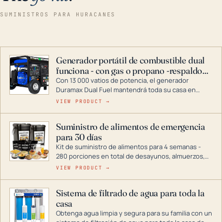
SUMINISTROS PARA HURACANES
Generador portátil de combustible dual
funciona - con gas o propano -respaldo
para el hogar
Con 13 000 vatios de potencia, el generador
Duramax Dual Fuel mantendrá toda su casa en
funcionamiento durante una tormenta o un corte
VIEW PRODUCT →
de energía. DuroMax es el líder de la industria en
tecnología de generadores portátiles de
Suministro de alimentos de emergencia
combustible dual, con una gama completa que
para 30 días
abarca desde inversores digitales hasta
generadores que pueden alimentar toda su casa.
Kit de suministro de alimentos para 4 semanas -
280 porciones en total de desayunos, almuerzos,
cenas y postres. Se puede almacenar durante
VIEW PRODUCT →
décadas si se guarda en un lugar seco.
Sistema de filtrado de agua para toda la
casa
Obtenga agua limpia y segura para su familia con un