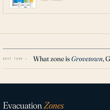
para que disfrute de agua cristalina y sin olor
situaciones de emergencia.
What zone is
Grovetown
, 
NEXT TOWN →
Evacuation
Zones