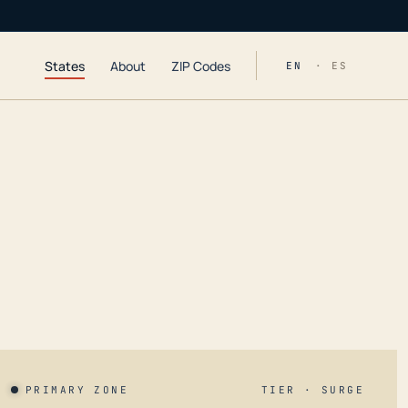
States
About
ZIP Codes
EN
· ES
PRIMARY ZONE
TIER · SURGE