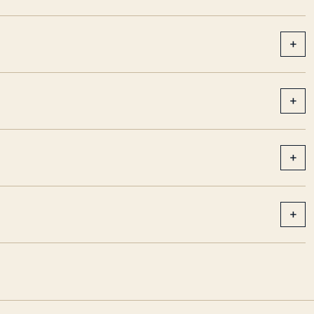
+
+
+
+