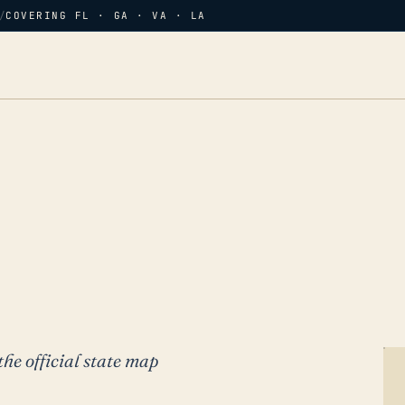
/
COVERING FL · GA · VA · LA
the official state map