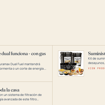
 dual funciona - con gas
Suminist
Kit de sumi
desayunos,
Duramax Dual Fuel mantendrá
si se guard
ormenta o un corte de energía.
VIEW PROD
gía de generadores portátiles de
 abarca desde inversores
ntar toda su casa.
oda la casa
on un sistema de filtración de
gía avanzada de este filtro
, el óxido, los olores y el sabor