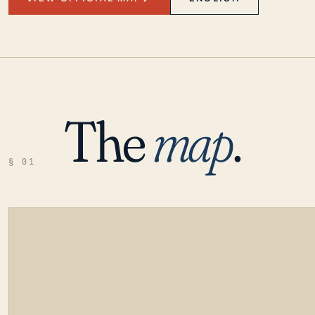
The
map
.
§ 01