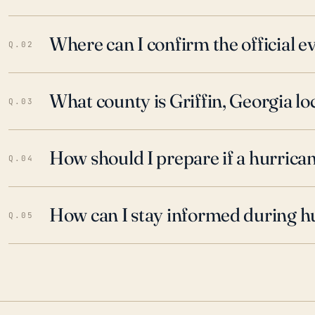
Where can I confirm the official 
Q.02
What county is Griffin, Georgia lo
Q.03
How should I prepare if a hurrica
Q.04
How can I stay informed during h
Q.05