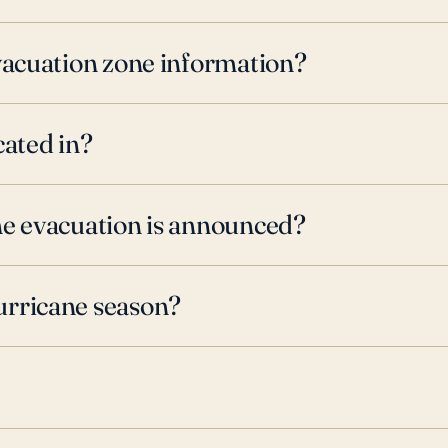
evacuation zone information?
cated in?
ne evacuation is announced?
urricane season?