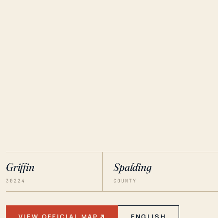
Griffin
Spalding
30224
COUNTY
VIEW OFFICIAL MAP
ENGLISH