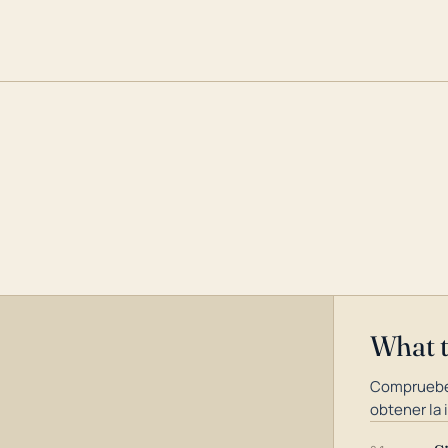
What 
Compruebe
obtener la 