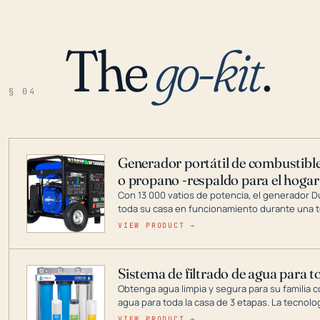
The
go-kit
.
§ 04
Generador portátil de combustible
o propano -respaldo para el hogar
Con 13 000 vatios de potencia, el generador 
toda su casa en funcionamiento durante una t
DuroMax es el líder de la industria en tecnolo
VIEW PRODUCT →
combustible dual, con una gama completa que
digitales hasta generadores que pueden alime
Sistema de filtrado de agua para t
Obtenga agua limpia y segura para su familia c
agua para toda la casa de 3 etapas. La tecnolo
reduce los contaminantes nocivos como el cloro
VIEW PRODUCT →