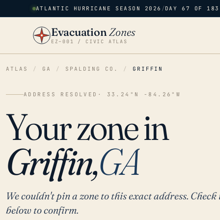
ATLANTIC HURRICANE SEASON 2026
/
DAY 67 OF 183
Evacuation
Zones
EZ–001 / CIVIC ATLAS
ATLAS
/
GA
/
SPALDING CO.
/
GRIFFIN
ADDRESS RESOLVED
· 33.24°N -84.26°W
Your zone in
Griffin,
GA
We couldn't pin a zone to this exact address. Check 
below to confirm.