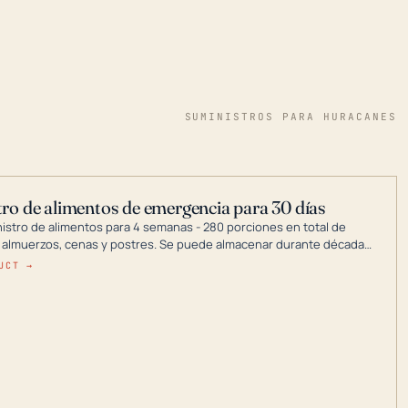
SUMINISTROS PARA HURACANES
ro de alimentos de emergencia para 30 días
nistro de alimentos para 4 semanas - 280 porciones en total de
 almuerzos, cenas y postres. Se puede almacenar durante décadas
a en un lugar seco.
UCT →