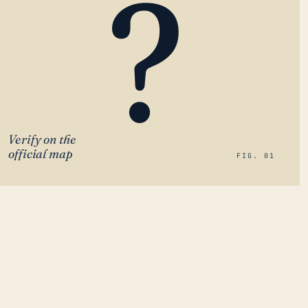
?
Verify on the
official map
FIG. 01