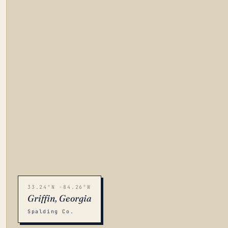
33.24°N -84.26°W
Griffin, Georgia
Spalding Co.