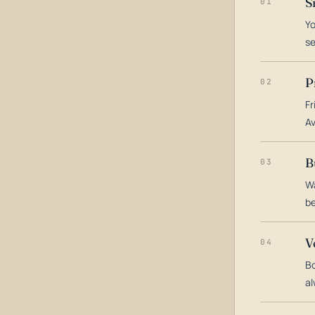
S
01
Yo
s
P
02
Fr
Av
B
03
Wa
be
V
04
Bo
al