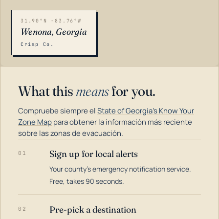
31.90°N -83.76°W
Wenona, Georgia
Crisp Co.
What this
means
for you.
Compruebe siempre el
State of Georgia's Know Your
Zone Map
para obtener la información más reciente
sobre las zonas de evacuación.
Sign up for local alerts
01
LOADING…
Your county's emergency notification service.
Free, takes 90 seconds.
Pre-pick a destination
02