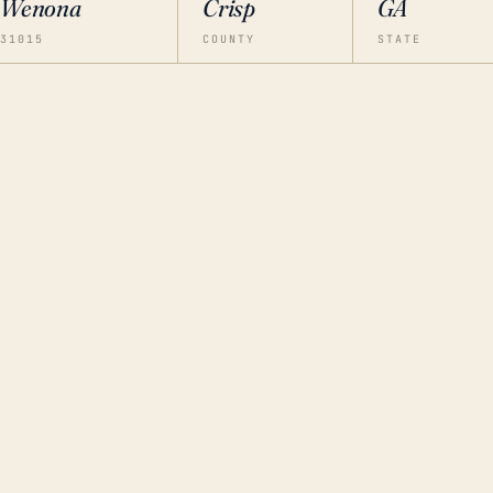
Wenona
Crisp
GA
31015
COUNTY
STATE