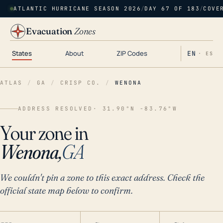
ATLANTIC HURRICANE SEASON 2026
/
DAY 67 OF 183
/
COVE
Evacuation
Zones
States
About
ZIP Codes
EN
· ES
ATLAS
/
GA
/
CRISP CO.
/
WENONA
ADDRESS RESOLVED
· 31.90°N -83.76°W
Your zone in
Wenona,
GA
We couldn't pin a zone to this exact address. Check the
official state map below to confirm.