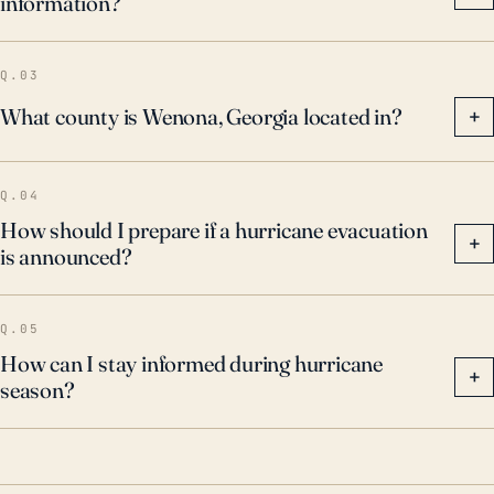
information?
Q.03
What county is Wenona, Georgia located in?
+
Q.04
How should I prepare if a hurricane evacuation
+
is announced?
Q.05
How can I stay informed during hurricane
+
season?