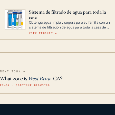
décadas si se guarda en un lugar seco.
Sistema de filtrado de agua para toda la
casa
Obtenga agua limpia y segura para su familia con un
sistema de filtración de agua para toda la casa de 3
etapas. La tecnología avanzada de este filtro
VIEW PRODUCT →
reduce los contaminantes nocivos como el cloro, el
óxido, los olores y el sabor para que disfrute de
agua cristalina y sin olores en toda su casa, incluso
en situaciones de emergencia.
NEXT TOWN →
What zone is
West Brow
, GA?
EZ–GA · CONTINUE BROWSING