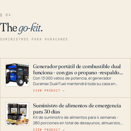
§ 04
The
go-kit
.
SUMINISTROS PARA HURACANES
Generador portátil de combustible dual
funciona - con gas o propano -respaldo
para el hogar
Con 13 000 vatios de potencia, el generador
Duramax Dual Fuel mantendrá toda su casa en
funcionamiento durante una tormenta o un corte
VIEW PRODUCT →
de energía. DuroMax es el líder de la industria en
tecnología de generadores portátiles de
Suministro de alimentos de emergencia
combustible dual, con una gama completa que
para 30 días
abarca desde inversores digitales hasta
generadores que pueden alimentar toda su casa.
Kit de suministro de alimentos para 4 semanas -
280 porciones en total de desayunos, almuerzos,
cenas y postres. Se puede almacenar durante
VIEW PRODUCT →