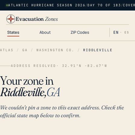
ATLANTIC HURRICANE SEASON 2026
/
DAY 70 OF 183
/
COVE
Evacuation
Zones
States
About
ZIP Codes
EN
· ES
ATLAS
/
GA
/
WASHINGTON CO.
/
RIDDLEVILLE
ADDRESS RESOLVED
· 32.91°N -82.67°W
Your zone in
Riddleville,
GA
We couldn't pin a zone to this exact address. Check the
official state map below to confirm.