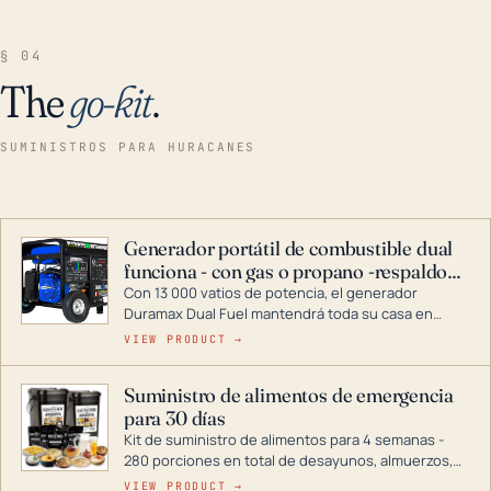
§ 04
The
go-kit
.
SUMINISTROS PARA HURACANES
Generador portátil de combustible dual
funciona - con gas o propano -respaldo
para el hogar
Con 13 000 vatios de potencia, el generador
Duramax Dual Fuel mantendrá toda su casa en
funcionamiento durante una tormenta o un corte
VIEW PRODUCT →
de energía. DuroMax es el líder de la industria en
tecnología de generadores portátiles de
Suministro de alimentos de emergencia
combustible dual, con una gama completa que
para 30 días
abarca desde inversores digitales hasta
generadores que pueden alimentar toda su casa.
Kit de suministro de alimentos para 4 semanas -
280 porciones en total de desayunos, almuerzos,
cenas y postres. Se puede almacenar durante
VIEW PRODUCT →