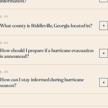
information?
Q.03
What county is Riddleville, Georgia located in?
+
Q.04
How should I prepare if a hurricane evacuation
+
is announced?
Q.05
How can I stay informed during hurricane
+
season?