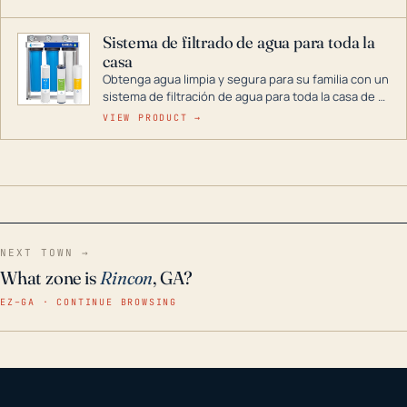
décadas si se guarda en un lugar seco.
Sistema de filtrado de agua para toda la
casa
Obtenga agua limpia y segura para su familia con un
sistema de filtración de agua para toda la casa de 3
etapas. La tecnología avanzada de este filtro
VIEW PRODUCT →
reduce los contaminantes nocivos como el cloro, el
óxido, los olores y el sabor para que disfrute de
agua cristalina y sin olores en toda su casa, incluso
en situaciones de emergencia.
NEXT TOWN →
What zone is
Rincon
, GA?
EZ–GA · CONTINUE BROWSING