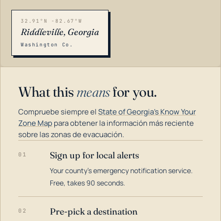
32.91°N -82.67°W
Riddleville, Georgia
Washington Co.
What this
means
for you.
Compruebe siempre el
State of Georgia's Know Your
Zone Map
para obtener la información más reciente
sobre las zonas de evacuación.
Sign up for local alerts
01
LOADING…
Your county's emergency notification service.
Free, takes 90 seconds.
Pre-pick a destination
02