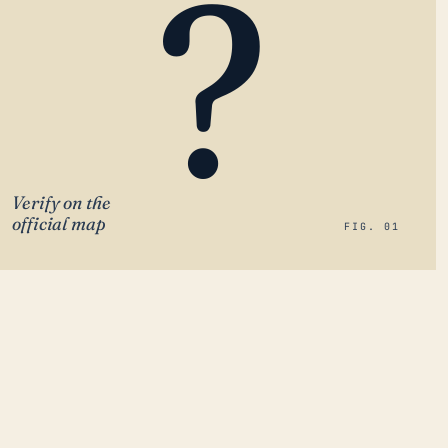
?
Verify on the
official map
FIG. 01