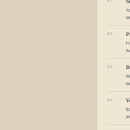
S
01
Yo
s
P
02
Fr
Av
B
03
Wa
be
V
04
Bo
al