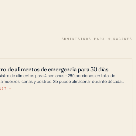
SUMINISTROS PARA HURACANES
ro de alimentos de emergencia para 30 días
nistro de alimentos para 4 semanas - 280 porciones en total de
 almuerzos, cenas y postres. Se puede almacenar durante décadas
a en un lugar seco.
UCT →