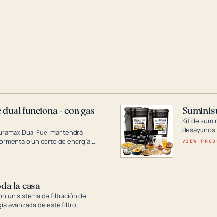
 dual funciona - con gas
Suminist
Kit de sumi
desayunos,
Duramax Dual Fuel mantendrá
si se guard
ormenta o un corte de energía.
VIEW PROD
gía de generadores portátiles de
 abarca desde inversores
ntar toda su casa.
oda la casa
on un sistema de filtración de
gía avanzada de este filtro
, el óxido, los olores y el sabor