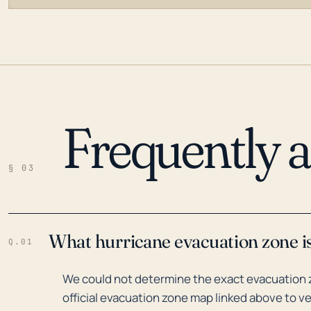
Frequently 
LOADING…
§ 03
What hurricane evacuation zone is
Q.01
We could not determine the exact evacuation z
official evacuation zone map linked above to ve