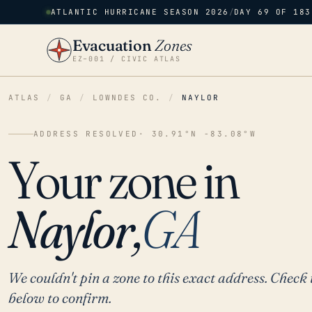
ATLANTIC HURRICANE SEASON 2026
/
DAY 69 OF 183
Evacuation
Zones
EZ–001 / CIVIC ATLAS
ATLAS
/
GA
/
LOWNDES CO.
/
NAYLOR
ADDRESS RESOLVED
· 30.91°N -83.08°W
Your zone in
Naylor,
GA
We couldn't pin a zone to this exact address. Check 
below to confirm.