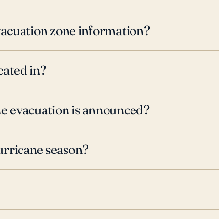
evacuation zone information?
cated in?
ne evacuation is announced?
urricane season?