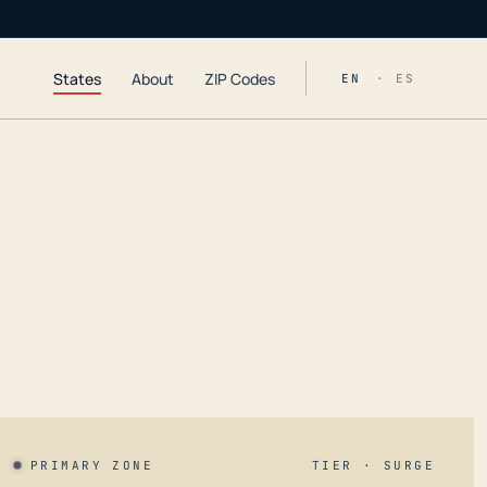
States
About
ZIP Codes
EN
· ES
PRIMARY ZONE
TIER · SURGE