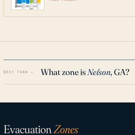
para que disfrute de agua cristalina y sin olor
situaciones de emergencia.
What zone is
Nelson
, GA?
NEXT TOWN →
Evacuation
Zones