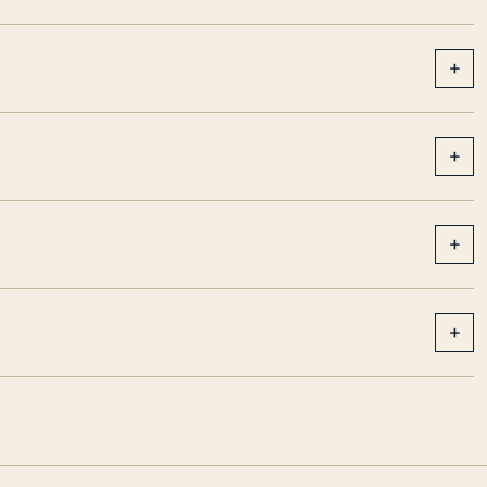
+
+
+
+