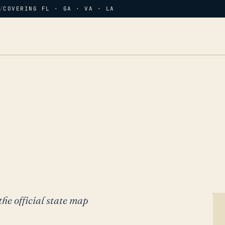
/
COVERING FL · GA · VA · LA
the official state map