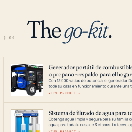
The
go-kit
.
§ 04
Generador portátil de combustible
o propano -respaldo para el hogar
Con 13 000 vatios de potencia, el generador 
toda su casa en funcionamiento durante una t
DuroMax es el líder de la industria en tecnolo
VIEW PRODUCT →
combustible dual, con una gama completa que
digitales hasta generadores que pueden alime
Sistema de filtrado de agua para t
Obtenga agua limpia y segura para su familia c
agua para toda la casa de 3 etapas. La tecnolo
reduce los contaminantes nocivos como el cloro
VIEW PRODUCT →