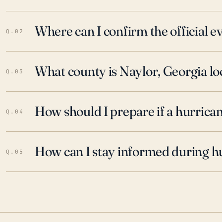
Where can I confirm the official 
Q.02
What county is Naylor, Georgia lo
Q.03
How should I prepare if a hurrica
Q.04
How can I stay informed during h
Q.05