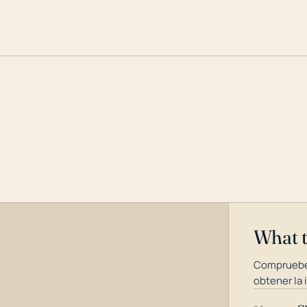
What 
Compruebe
obtener la 