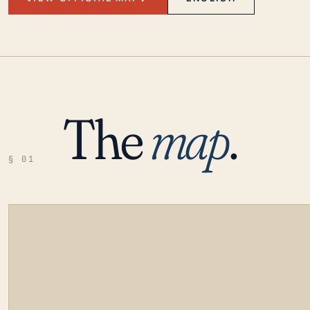
The
map
.
§ 01