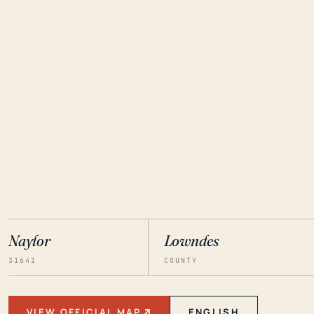
Naylor
Lowndes
31641
COUNTY
VIEW OFFICIAL MAP
ENGLISH