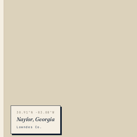
30.91°N -83.08°W
Naylor, Georgia
Lowndes Co.