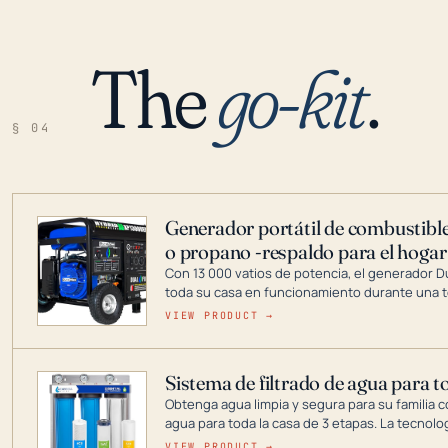
The
go-kit
.
§ 04
Generador portátil de combustible
o propano -respaldo para el hogar
Con 13 000 vatios de potencia, el generador 
toda su casa en funcionamiento durante una t
DuroMax es el líder de la industria en tecnolo
VIEW PRODUCT →
combustible dual, con una gama completa que
digitales hasta generadores que pueden alime
Sistema de filtrado de agua para t
Obtenga agua limpia y segura para su familia c
agua para toda la casa de 3 etapas. La tecnolo
reduce los contaminantes nocivos como el cloro
VIEW PRODUCT →