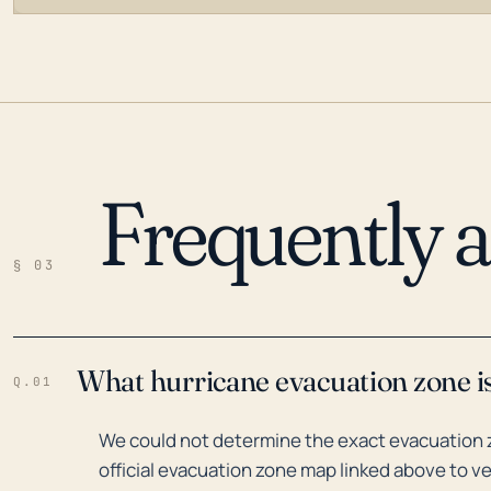
Frequently 
LOADING…
§ 03
What hurricane evacuation zone is
Q.01
We could not determine the exact evacuation z
official evacuation zone map linked above to ve