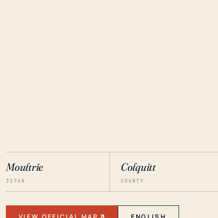
Moultrie
Colquitt
31768
COUNTY
VIEW OFFICIAL MAP
ENGLISH