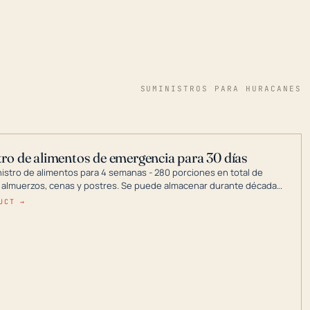
SUMINISTROS PARA HURACANES
ro de alimentos de emergencia para 30 días
nistro de alimentos para 4 semanas - 280 porciones en total de
 almuerzos, cenas y postres. Se puede almacenar durante décadas
a en un lugar seco.
UCT →