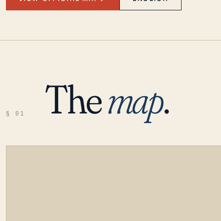
The
map
.
§ 01