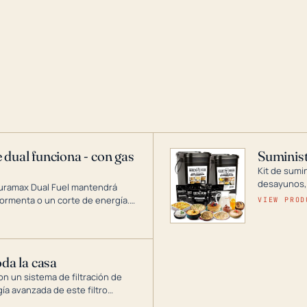
 dual funciona - con gas
Suminist
Kit de sumi
desayunos,
Duramax Dual Fuel mantendrá
si se guard
ormenta o un corte de energía.
VIEW PROD
gía de generadores portátiles de
 abarca desde inversores
ntar toda su casa.
oda la casa
on un sistema de filtración de
gía avanzada de este filtro
, el óxido, los olores y el sabor