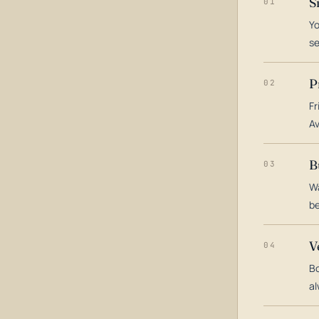
S
01
Yo
s
P
02
Fr
Av
B
03
Wa
be
V
04
Bo
al