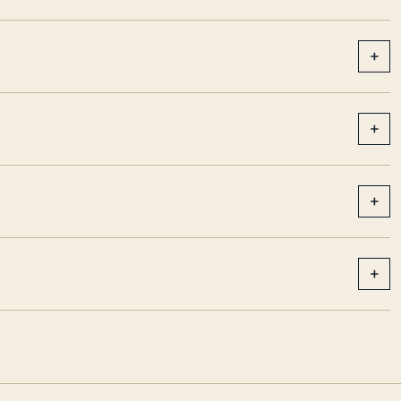
+
+
+
+