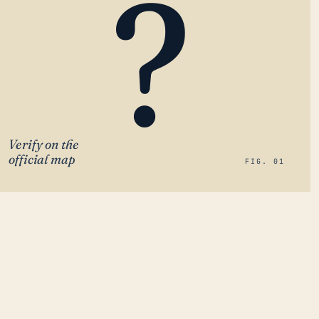
?
Verify on the
official map
FIG. 01