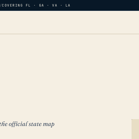
/
COVERING FL · GA · VA · LA
the official state map