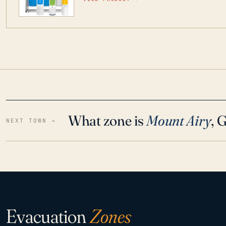
para que disfrute de agua cristalina y sin olor
situaciones de emergencia.
What zone is
Mount Airy
, 
NEXT TOWN →
Evacuation
Zones