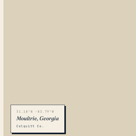
31.18°N -83.79°W
Moultrie, Georgia
Colquitt Co.