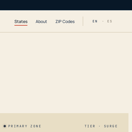
States
About
ZIP Codes
EN
· ES
PRIMARY ZONE
TIER · SURGE