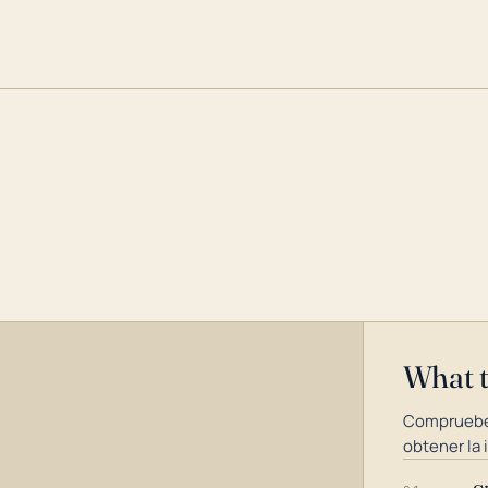
What 
Compruebe
obtener la 