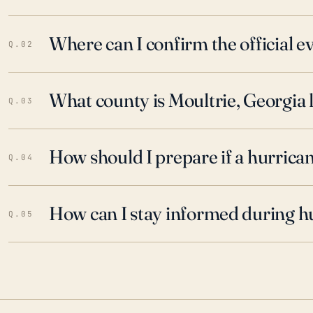
Where can I confirm the official 
Q.02
What county is Moultrie, Georgia 
Q.03
How should I prepare if a hurrica
Q.04
How can I stay informed during h
Q.05