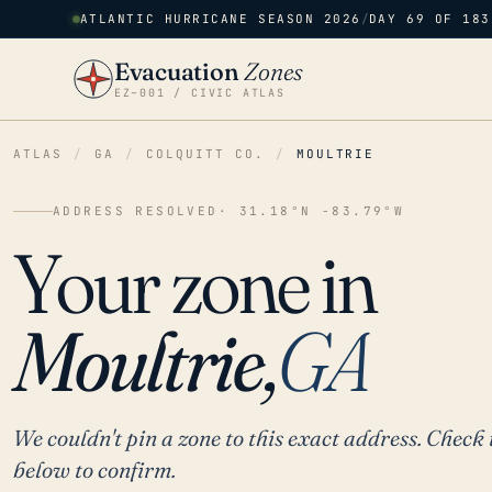
ATLANTIC HURRICANE SEASON 2026
/
DAY 69 OF 183
Evacuation
Zones
EZ–001 / CIVIC ATLAS
ATLAS
/
GA
/
COLQUITT CO.
/
MOULTRIE
ADDRESS RESOLVED
· 31.18°N -83.79°W
Your zone in
Moultrie,
GA
We couldn't pin a zone to this exact address. Check 
below to confirm.