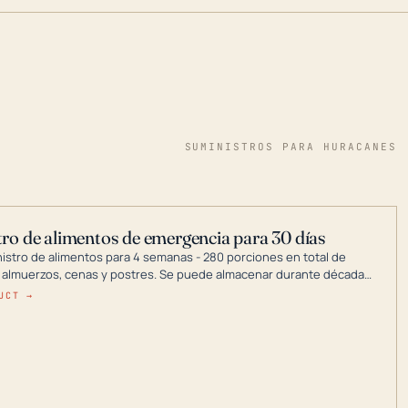
SUMINISTROS PARA HURACANES
ro de alimentos de emergencia para 30 días
nistro de alimentos para 4 semanas - 280 porciones en total de
 almuerzos, cenas y postres. Se puede almacenar durante décadas
a en un lugar seco.
UCT →