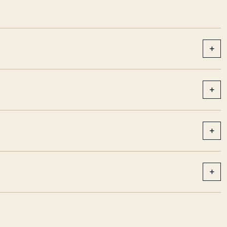
+
+
+
+