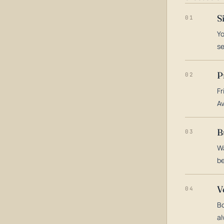
S
01
Yo
s
P
02
Fr
Av
B
03
Wa
be
V
04
Bo
al