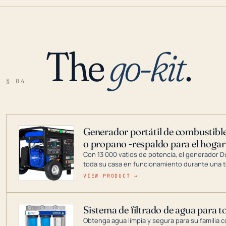
The
go-kit
.
§ 04
Generador portátil de combustible
o propano -respaldo para el hogar
Con 13 000 vatios de potencia, el generador 
toda su casa en funcionamiento durante una t
DuroMax es el líder de la industria en tecnolo
VIEW PRODUCT →
combustible dual, con una gama completa que
digitales hasta generadores que pueden alime
Sistema de filtrado de agua para t
Obtenga agua limpia y segura para su familia c