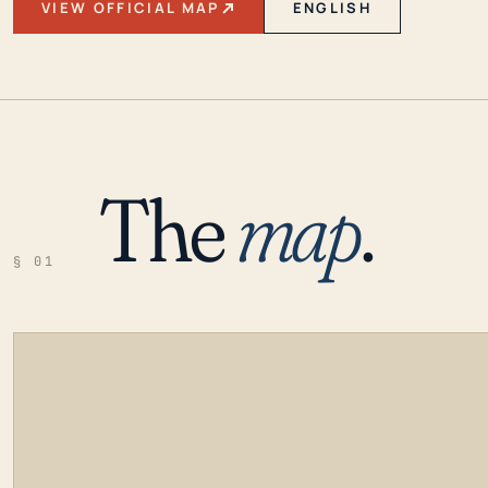
VIEW OFFICIAL MAP
ENGLISH
The
map
.
§ 01