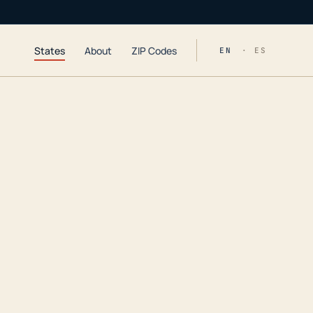
States
About
ZIP Codes
EN
· ES