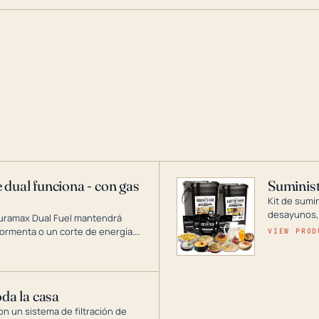
 dual funciona - con gas
Suminist
Kit de sumi
desayunos,
Duramax Dual Fuel mantendrá
si se guard
ormenta o un corte de energía.
VIEW PROD
gía de generadores portátiles de
 abarca desde inversores
ntar toda su casa.
oda la casa
on un sistema de filtración de