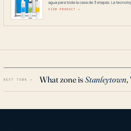
agua para toda la casa de 3 etapas. La tecnolo
reduce los contaminantes nocivos como el cloro
VIEW PRODUCT →
para que disfrute de agua cristalina y sin olor
situaciones de emergencia.
What zone is
Stanleytown
,
NEXT TOWN →