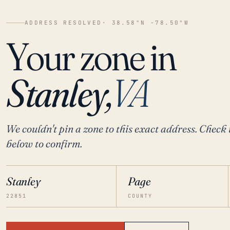
ADDRESS RESOLVED
· 38.58°N -78.50°W
Your zone in
Stanley,
VA
We couldn't pin a zone to this exact address. Check 
below to confirm.
Stanley
Page
22851
COUNTY