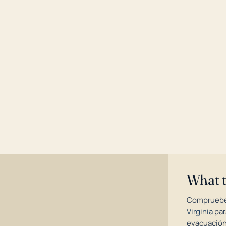
What 
Compruebe
Virginia
par
evacuación