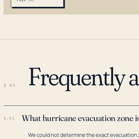
Page Co.
Frequently 
LOADING…
§ 03
What hurricane evacuation zone is 
Q.01
We could not determine the exact evacuation zo