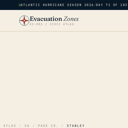
ATLANTIC HURRICANE SEASON 2026
/
DAY 71 OF 183
Evacuation
Zones
EZ–001 / CIVIC ATLAS
ATLAS
/
VA
/
PAGE CO.
/
STANLEY