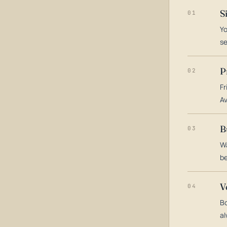
S
01
Yo
s
P
02
Fr
Av
B
03
Wa
be
V
04
Bo
al