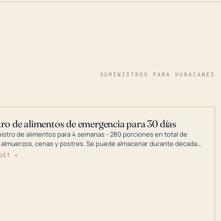
SUMINISTROS PARA HURACANES
ro de alimentos de emergencia para 30 días
nistro de alimentos para 4 semanas - 280 porciones en total de
 almuerzos, cenas y postres. Se puede almacenar durante décadas
a en un lugar seco.
UCT →