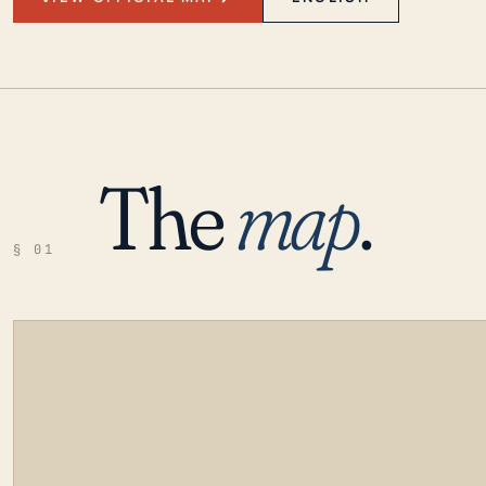
The
map
.
§ 01