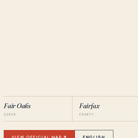
Fair Oaks
Fairfax
22030
COUNTY
VIEW OFFICIAL MAP
ENGLISH