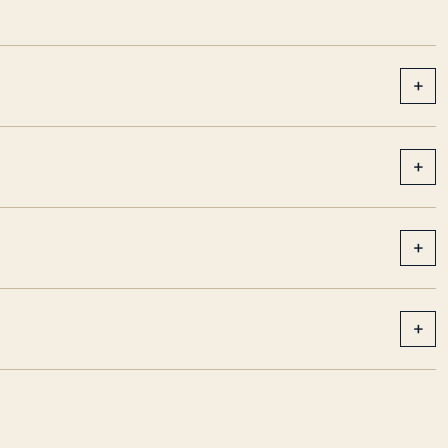
+
+
+
+