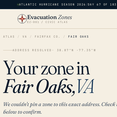
ATLANTIC HURRICANE SEASON 2026
/
DAY 67 OF 183
Evacuation
Zones
EZ–001 / CIVIC ATLAS
ATLAS
/
VA
/
FAIRFAX CO.
/
FAIR OAKS
ADDRESS RESOLVED
· 38.87°N -77.35°W
Your zone in
Fair Oaks,
VA
We couldn't pin a zone to this exact address. Check 
below to confirm.