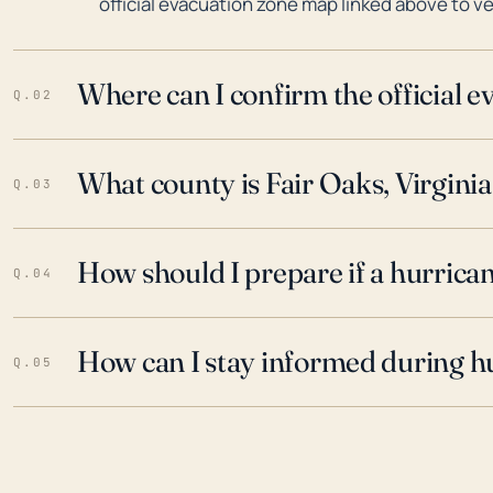
official evacuation zone map linked above to ve
Where can I confirm the official 
Q.02
What county is Fair Oaks, Virginia
Q.03
How should I prepare if a hurrica
Q.04
How can I stay informed during h
Q.05