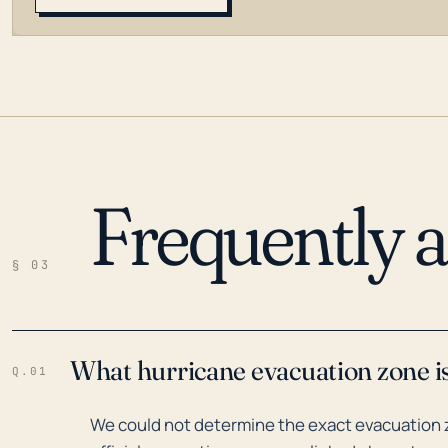
Frequently 
LOADING…
§ 03
What hurricane evacuation zone is 
Q.01
We could not determine the exact evacuation zo