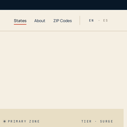
States
About
ZIP Codes
EN
· ES
PRIMARY ZONE
TIER · SURGE