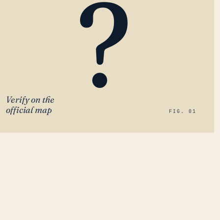
?
Verify on the
official map
FIG. 01