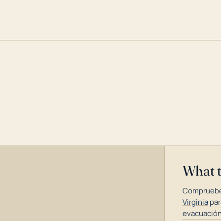
What 
Compruebe
Virginia
par
evacuación