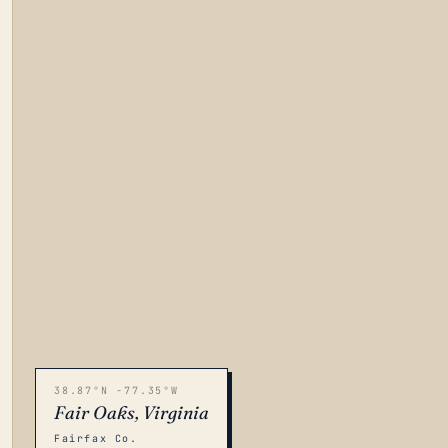
38.87°N -77.35°W
Fair Oaks, Virginia
Fairfax Co.