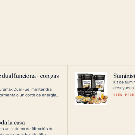
 dual funciona - con gas
Suminist
Kit de sumi
desayunos,
Duramax Dual Fuel mantendrá
si se guard
ormenta o un corte de energía.
VIEW PROD
gía de generadores portátiles de
 abarca desde inversores
ntar toda su casa.
oda la casa
on un sistema de filtración de
gía avanzada de este filtro