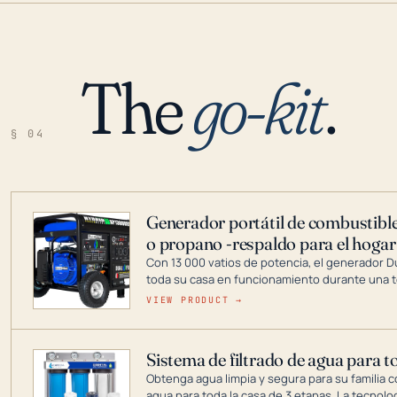
The
go-kit
.
§ 04
Generador portátil de combustible
o propano -respaldo para el hogar
Con 13 000 vatios de potencia, el generador 
toda su casa en funcionamiento durante una t
DuroMax es el líder de la industria en tecnolo
VIEW PRODUCT →
combustible dual, con una gama completa que
digitales hasta generadores que pueden alime
Sistema de filtrado de agua para t
Obtenga agua limpia y segura para su familia c
agua para toda la casa de 3 etapas. La tecnolo