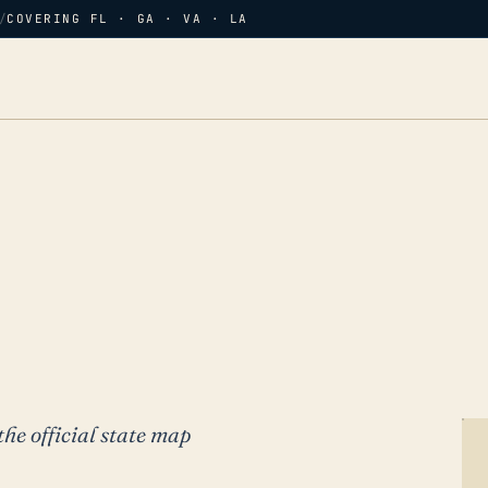
/
COVERING FL · GA · VA · LA
the official state map