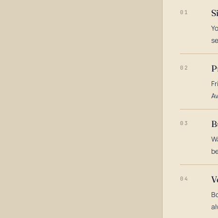
S
01
Yo
s
P
02
Fr
Av
B
03
Wa
be
V
04
Bo
al