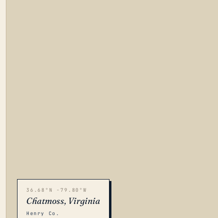
36.68°N -79.80°W
Chatmoss, Virginia
Henry Co.