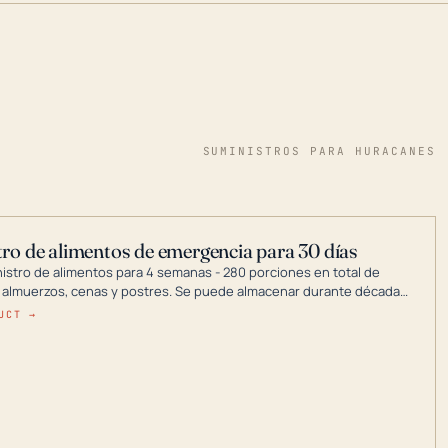
SUMINISTROS PARA HURACANES
ro de alimentos de emergencia para 30 días
nistro de alimentos para 4 semanas - 280 porciones en total de
 almuerzos, cenas y postres. Se puede almacenar durante décadas
a en un lugar seco.
UCT →