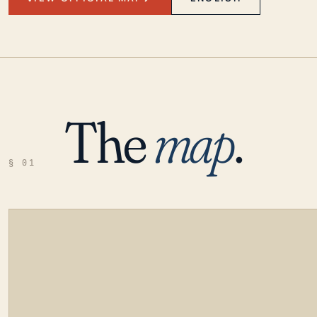
The
map
.
§ 01