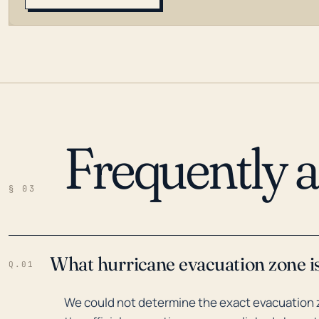
Frequently 
LOADING…
§ 03
What hurricane evacuation zone is
Q.01
We could not determine the exact evacuation z