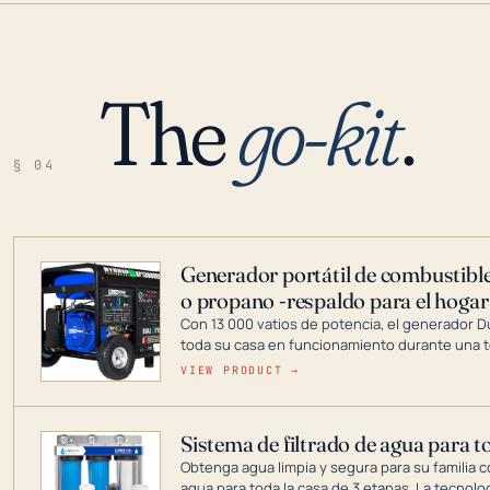
The
go-kit
.
§ 04
Generador portátil de combustible
o propano -respaldo para el hogar
Con 13 000 vatios de potencia, el generador 
toda su casa en funcionamiento durante una t
DuroMax es el líder de la industria en tecnolo
VIEW PRODUCT →
combustible dual, con una gama completa que
digitales hasta generadores que pueden alime
Sistema de filtrado de agua para t
Obtenga agua limpia y segura para su familia c
agua para toda la casa de 3 etapas. La tecnolo