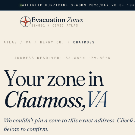
ATLANTIC HURRICANE SEASON 2026
/
DAY 70 OF 183
Evacuation
Zones
EZ–001 / CIVIC ATLAS
ATLAS
/
VA
/
HENRY CO.
/
CHATMOSS
ADDRESS RESOLVED
· 36.68°N -79.80°W
Your zone in
Chatmoss,
VA
We couldn't pin a zone to this exact address. Check 
below to confirm.