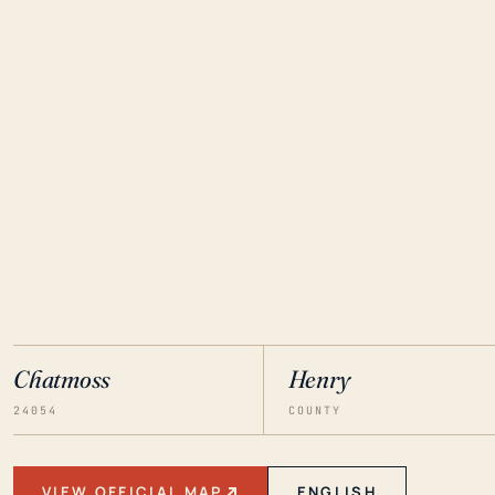
Chatmoss
Henry
24054
COUNTY
VIEW OFFICIAL MAP
ENGLISH