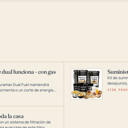
 dual funciona - con gas
Suminist
Kit de sumi
desayunos,
Duramax Dual Fuel mantendrá
si se guard
ormenta o un corte de energía.
VIEW PROD
gía de generadores portátiles de
 abarca desde inversores
ntar toda su casa.
oda la casa
on un sistema de filtración de
gía avanzada de este filtro