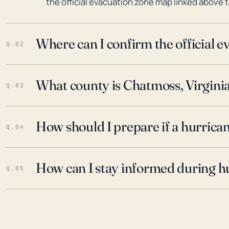
the official evacuation zone map linked above t
Where can I confirm the official 
Q.02
What county is Chatmoss, Virginia
Q.03
How should I prepare if a hurrica
Q.04
How can I stay informed during h
Q.05