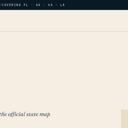
/
COVERING FL · GA · VA · LA
the official state map