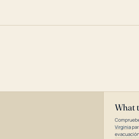
What 
Compruebe
Virginia
par
evacuación