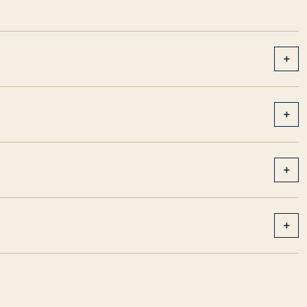
+
+
+
+