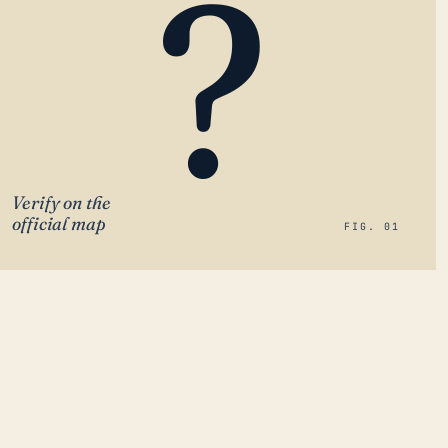
?
Verify on the
official map
FIG. 01