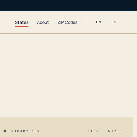
States
About
ZIP Codes
EN
· ES
PRIMARY ZONE
TIER · SURGE