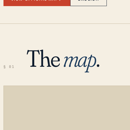
The
map
.
§ 01