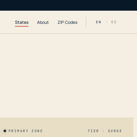
States
About
ZIP Codes
EN
· ES
PRIMARY ZONE
TIER · SURGE