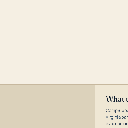
What 
Compruebe
Virginia
par
evacuación