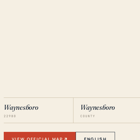
Waynesboro
Waynesboro
22980
COUNTY
VIEW OFFICIAL MAP
ENGLISH