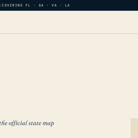
/
COVERING FL · GA · VA · LA
the official state map