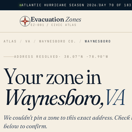
ATLANTIC HURRICANE SEASON 2026
/
DAY 70 OF 183
Evacuation
Zones
EZ–001 / CIVIC ATLAS
ATLAS
/
VA
/
WAYNESBORO CO.
/
WAYNESBORO
ADDRESS RESOLVED
· 38.07°N -78.90°W
Your zone in
Waynesboro,
VA
We couldn't pin a zone to this exact address. Check 
below to confirm.