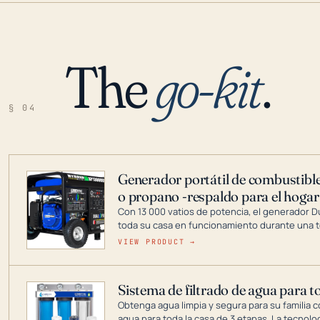
The
go-kit
.
§ 04
Generador portátil de combustible
o propano -respaldo para el hogar
Con 13 000 vatios de potencia, el generador 
toda su casa en funcionamiento durante una t
DuroMax es el líder de la industria en tecnolo
VIEW PRODUCT →
combustible dual, con una gama completa que
digitales hasta generadores que pueden alime
Sistema de filtrado de agua para t
Obtenga agua limpia y segura para su familia c
agua para toda la casa de 3 etapas. La tecnolo