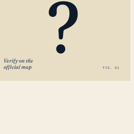
?
Verify on the
official map
FIG. 01