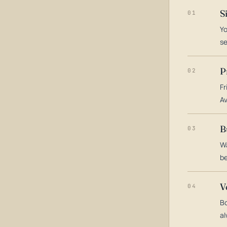
S
01
Yo
s
P
02
Fr
Av
B
03
Wa
be
V
04
Bo
al