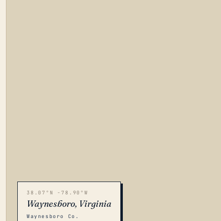
38.07°N -78.90°W
Waynesboro, Virginia
Waynesboro Co.