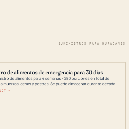
SUMINISTROS PARA HURACANES
ro de alimentos de emergencia para 30 días
nistro de alimentos para 4 semanas - 280 porciones en total de
 almuerzos, cenas y postres. Se puede almacenar durante décadas
a en un lugar seco.
UCT →