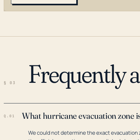
Frequently 
LOADING…
§ 03
What hurricane evacuation zone i
Q.01
We could not determine the exact evacuation z