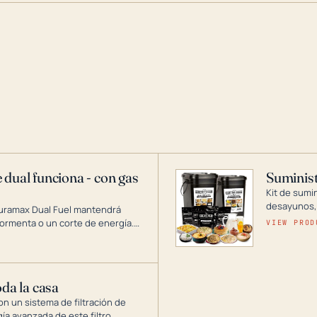
 dual funciona - con gas
Suminist
Kit de sumi
desayunos,
Duramax Dual Fuel mantendrá
si se guard
ormenta o un corte de energía.
VIEW PROD
gía de generadores portátiles de
 abarca desde inversores
ntar toda su casa.
oda la casa
on un sistema de filtración de
gía avanzada de este filtro