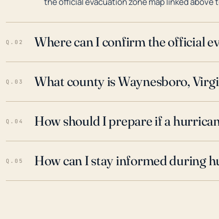
the official evacuation zone map linked above t
Where can I confirm the official 
Q.02
What county is Waynesboro, Virgin
Q.03
How should I prepare if a hurrica
Q.04
How can I stay informed during h
Q.05