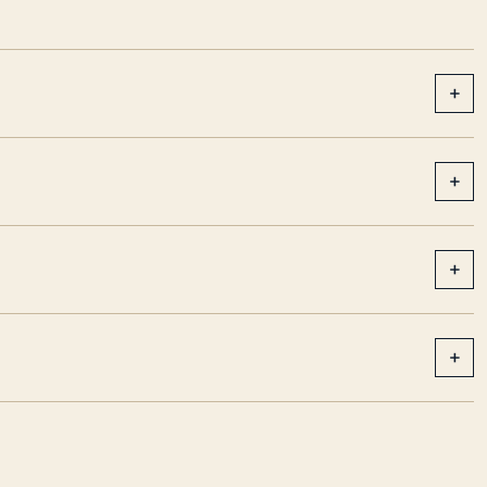
+
+
+
+