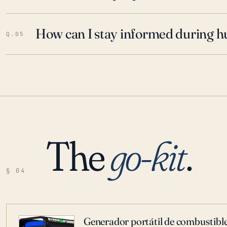
How can I stay informed during h
Q.05
The
go-kit
.
§ 04
Generador portátil de combustible