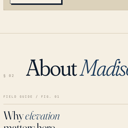
About
Madis
LOADING…
§ 02
FIELD GUIDE / FIG. 01
Why
elevation
matters here.