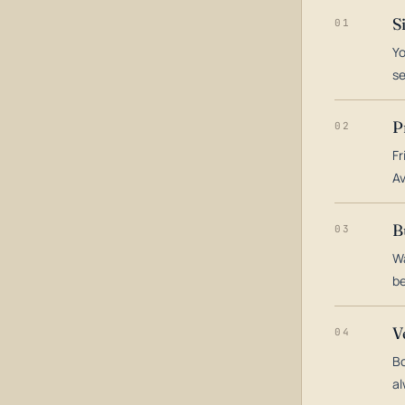
S
01
Yo
s
P
02
Fr
Av
B
03
Wa
be
V
04
Bo
al