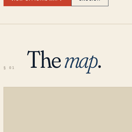
The
map
.
§ 01