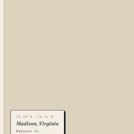
38.38°N -78.26°W
Madison, Virginia
Madison Co.