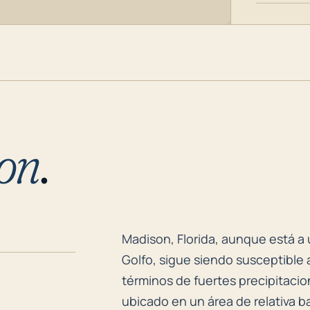
on
.
Madison, Florida, aunque está a 
Madison, Florida, aunque está a 
Golfo, sigue siendo susceptible 
términos de fuertes precipitaci
ubicado en un área de relativa ba