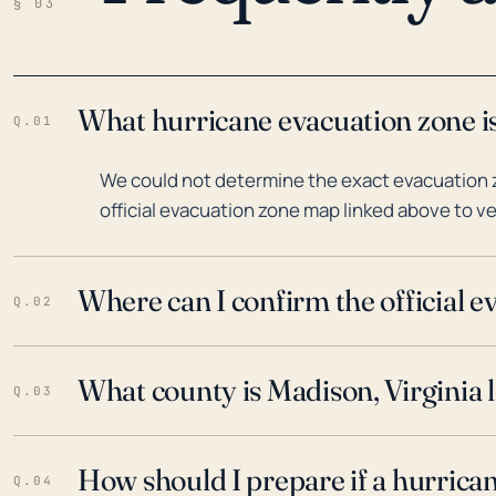
§ 03
What hurricane evacuation zone is
Q.01
We could not determine the exact evacuation z
official evacuation zone map linked above to ve
Where can I confirm the official 
Q.02
What county is Madison, Virginia 
Q.03
How should I prepare if a hurrica
Q.04