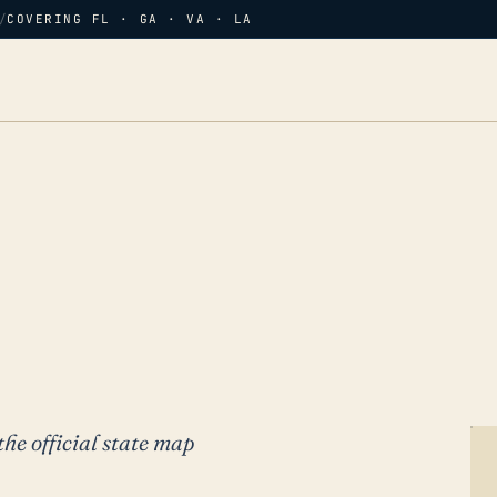
/
COVERING FL · GA · VA · LA
the official state map