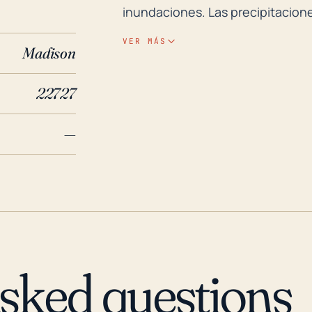
inundaciones. Las precipitacion
grandes o más lentos pueden hac
VER MÁS
Madison
un riesgo moderado a severo de 
alta velocidad puede llevar a que
22727
los daños de la tormenta y comp
Históricamente, Madison ha sido
—
1985, el huracán Kate trajo viento
causando daños significativos. 
y las áreas circundantes fueron
Irma en 2017. Ambas tormentas r
interrupciones generalizadas de 
subrayan la necesidad de una co
impactos de los huracanes y los
asked questions