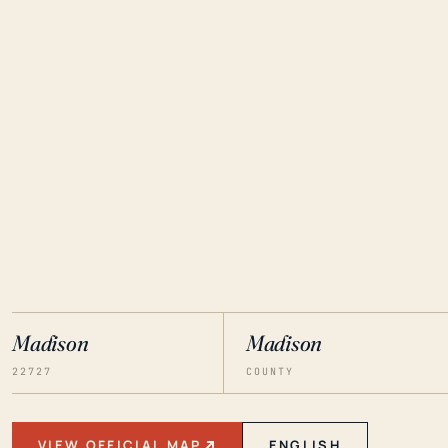
Madison
Madison
22727
COUNTY
VIEW OFFICIAL MAP
ENGLISH