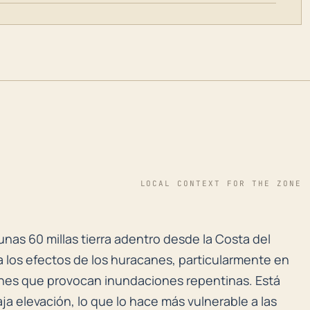
LOCAL CONTEXT FOR THE ZONE
unas 60 millas tierra adentro desde la Costa del Golf
unas 60 millas tierra adentro desde la Costa del
a los efectos de los huracanes, particularmente en
ones que provocan inundaciones repentinas. Está
ja elevación, lo que lo hace más vulnerable a las