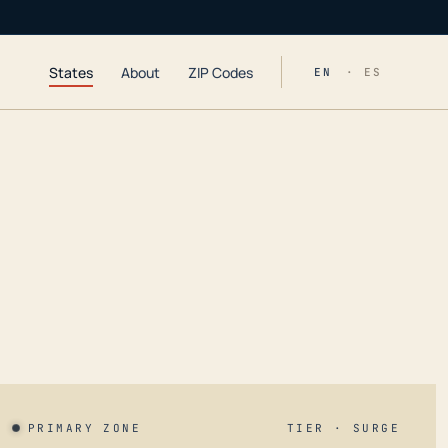
States
About
ZIP Codes
EN
· ES
PRIMARY ZONE
TIER · SURGE