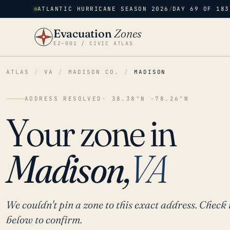
ATLANTIC HURRICANE SEASON 2026
/
DAY 69 OF 183
Evacuation
Zones
EZ–001 / CIVIC ATLAS
ATLAS
/
VA
/
MADISON CO.
/
MADISON
ADDRESS RESOLVED
· 38.38°N -78.26°W
Your zone in
Madison,
VA
We couldn't pin a zone to this exact address. Check 
below to confirm.