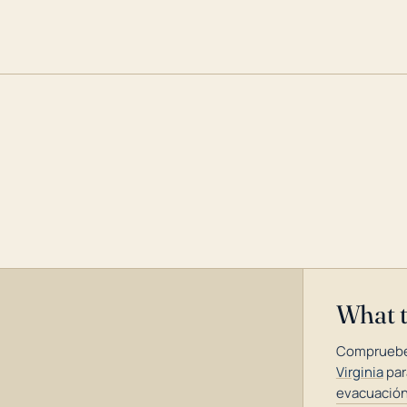
What 
Compruebe
Virginia
par
evacuación