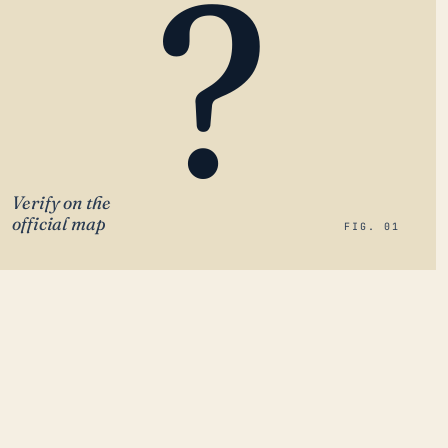
?
Verify on the
official map
FIG. 01