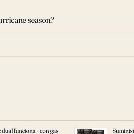
urricane season?
 dual funciona - con gas
Suminist